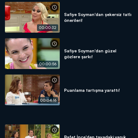
Safiye Soyman'dan şekersiz tatlı
önerileri!
00:00:32
Safiye Soyman'dan güzel
gözlere şarkı!
00:00:56
Puanlama tartışma yarattı!
00:04:16
Rafet İnce'den tavadaki yanık