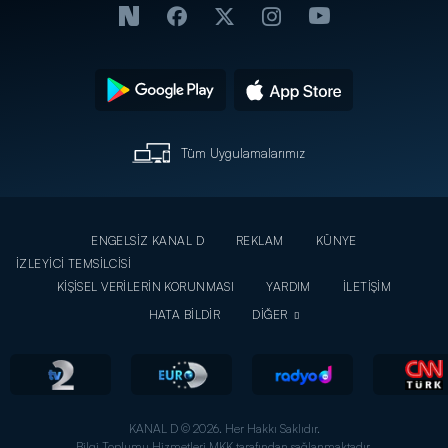
Tüm Uygulamalarımız
ENGELSİZ KANAL D
REKLAM
KÜNYE
İZLEYİCİ TEMSİLCİSİ
KİŞİSEL VERİLERİN KORUNMASI
YARDIM
İLETİŞİM
HATA BİLDİR
DİĞER
KANAL D © 2026. Her Hakkı Saklıdır.
Bilgi Toplumu Hizmetleri MKK tarafından sağlanmaktadır.