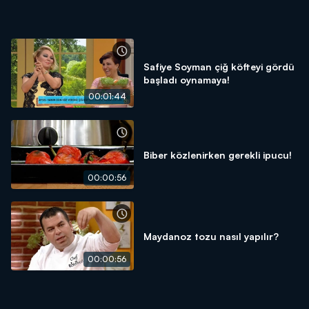
Safiye Soyman çiğ köfteyi gördü
başladı oynamaya!
00:01:44
Biber közlenirken gerekli ipucu!
00:00:56
Maydanoz tozu nasıl yapılır?
00:00:56