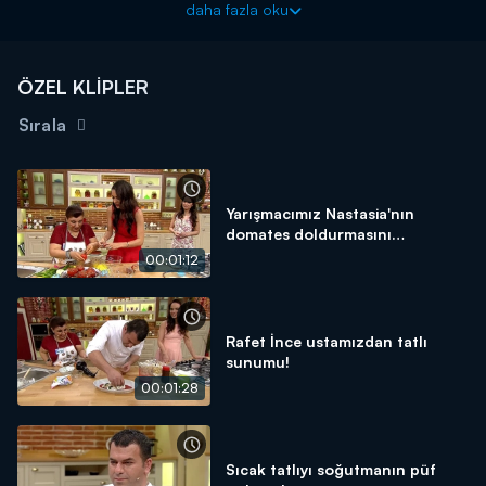
daha fazla oku
ÖZEL KLİPLER
Sırala
Yarışmacımız Nastasia'nın
domates doldurmasını
beğenmedi!
00:01:12
Rafet İnce ustamızdan tatlı
sunumu!
00:01:28
Sıcak tatlıyı soğutmanın püf