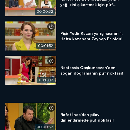
yağ izini çıkartmak için püf
noktası!
00:00:32
Pişir Yedir Kazan yarışmasının 1.
Hafta kazananı Zeynep Er oldu!
00:01:52
Nastassia Coşkunseven'den
soğan doğramanın püf noktası!
00:01:12
Rafet İnce'den pilav
dinlendirmede püf noktası!
00:00:32