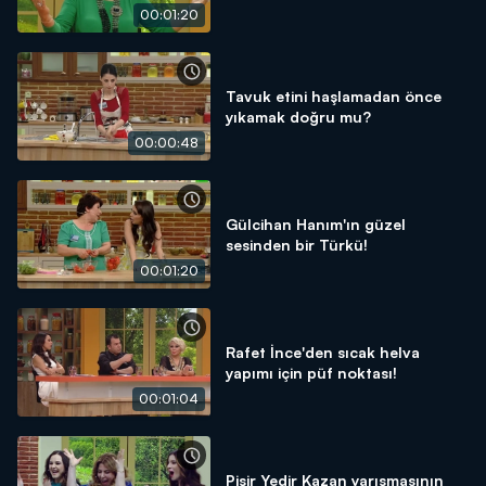
00:01:20
Tavuk etini haşlamadan önce
yıkamak doğru mu?
00:00:48
Gülcihan Hanım'ın güzel
sesinden bir Türkü!
00:01:20
Rafet İnce'den sıcak helva
yapımı için püf noktası!
00:01:04
Pişir Yedir Kazan yarışmasının