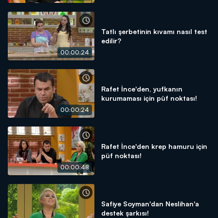
Tatlı şerbetinin kıvamı nasıl test
edilir?
00:00:24
Rafet İnce'den, yufkanın
kurumaması için püf noktası!
00:00:24
Rafet İnce'den krep hamuru için
püf noktası!
00:00:48
Safiye Soyman'dan Neslihan'a
destek şarkısı!