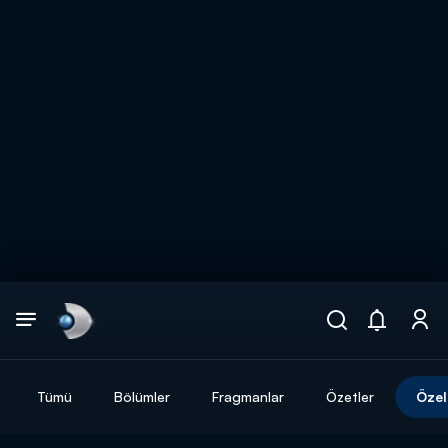
Arama
muhteşem ikili
ARAMA SONUÇLARI
Tümü
Bölümler
Fragmanlar
Özetler
Özel
DİĞER SONUÇLAR