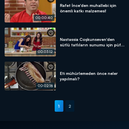
Rafet İnce'den muhallebi için
önemli katkı malzemesi!
00:00:40
Nastassia Coşkunseven'den
sütlü tatlıların sunumu için püf
noktası!
00:03:12
Eti mühürlemeden önce neler
yapılmalı?
00:02:16
1
2