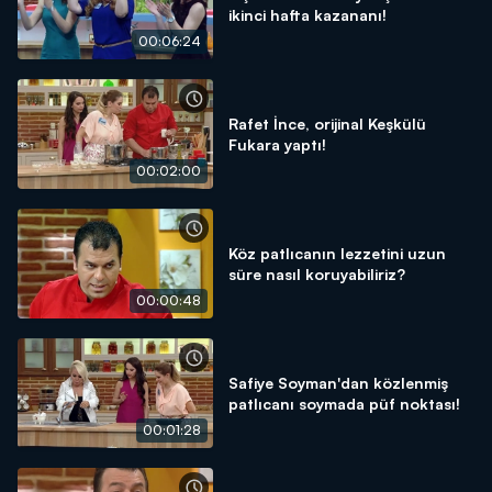
ikinci hafta kazananı!
00:06:24
Rafet İnce, orijinal Keşkülü
Fukara yaptı!
00:02:00
Köz patlıcanın lezzetini uzun
süre nasıl koruyabiliriz?
00:00:48
Safiye Soyman'dan közlenmiş
patlıcanı soymada püf noktası!
00:01:28