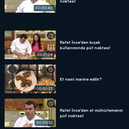
noktası!
00:00:40
Rafet İnce'den bıçak
kullanımında püf noktası!
00:01:04
Et nasıl marine edilir?
00:00:32
Rafet İnce'den et mühürlemenin
püf noktası!
00:00:32