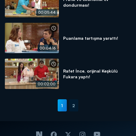
dondurması!
00:05:44
Puanlama tartışma yarattı!
00:04:16
Rafet İnce, orijinal Keşkülü
Fukara yaptı!
00:02:00
1
2