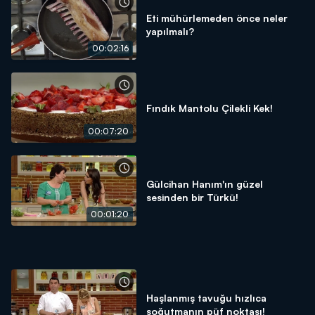
Eti mühürlemeden önce neler
yapılmalı?
00:02:16
Fındık Mantolu Çilekli Kek!
00:07:20
Gülcihan Hanım'ın güzel
sesinden bir Türkü!
00:01:20
Haşlanmış tavuğu hızlıca
soğutmanın püf noktası!