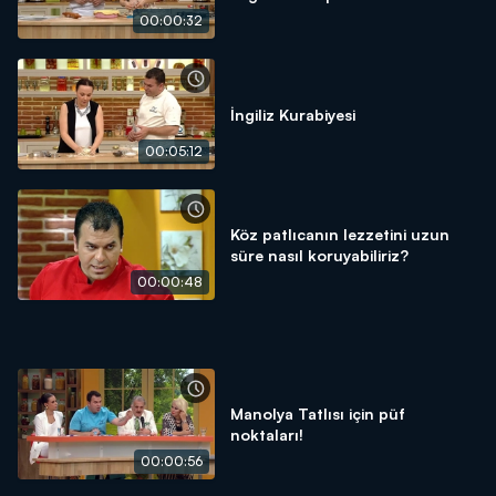
00:00:32
İngiliz Kurabiyesi
00:05:12
Köz patlıcanın lezzetini uzun
süre nasıl koruyabiliriz?
00:00:48
Manolya Tatlısı için püf
noktaları!
00:00:56