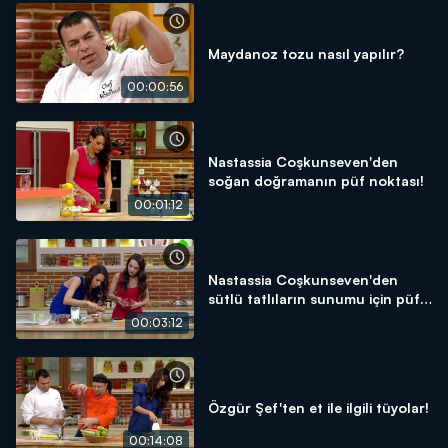
Maydanoz tozu nasıl yapılır?
00:00:56
Nastassia Coşkunseven'den
soğan doğramanın püf noktası!
00:01:12
Nastassia Coşkunseven'den
sütlü tatlıların sunumu için püf
noktası!
00:03:12
Özgür Şef'ten et ile ilgili tüyolar!
00:14:08