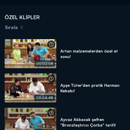
ÖZEL KLİPLER
Sırala
Artan malzemelerden özel et
sosu!
00:02:08
Ayşe Tüter'den pratik Harman
Kebabı!
00:04:48
Ayvaz Akbacak şeften
"Bronzlaştırıcı Çorba" tarifi!