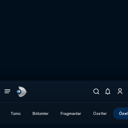
Arama
muhteşem ikili
ARAMA SONUÇLARI
Tümü
Bölümler
Fragmanlar
Özetler
Özel
DİĞER SONUÇLAR