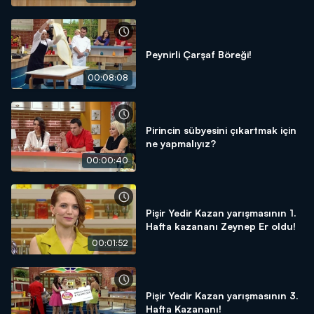
Peynirli Çarşaf Böreği!
00:08:08
Pirincin sübyesini çıkartmak için
ne yapmalıyız?
00:00:40
Pişir Yedir Kazan yarışmasının 1.
Hafta kazananı Zeynep Er oldu!
00:01:52
Pişir Yedir Kazan yarışmasının 3.
Hafta Kazananı!