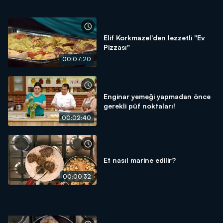
Elif Korkmazel'den lezzetli "Ev
Pizzası"
00:07:20
Enginar yemeği yapmadan önce
gerekli püf noktaları!
00:02:40
Et nasıl marine edilir?
00:00:32