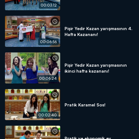
00:03:12
Pişir Yedir Kazan yarışmasının 4.
Hafta Kazananı!
00:06:56
Pişir Yedir Kazan yarışmasının
ikinci hafta kazananı!
00:06:24
Pratik Karamel Sos!
00:02:40
Pratik ve ekonomik ev