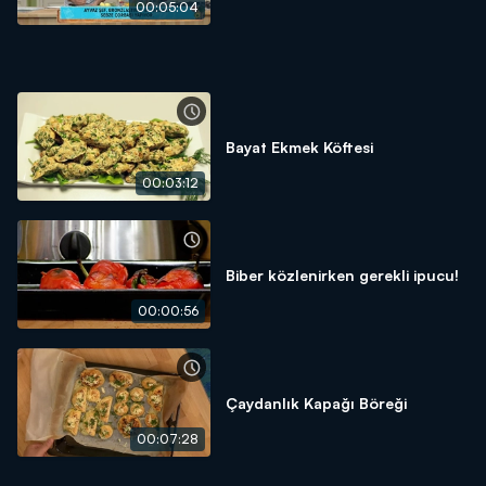
00:05:04
Bayat Ekmek Köftesi
00:03:12
Biber közlenirken gerekli ipucu!
00:00:56
Çaydanlık Kapağı Böreği
00:07:28