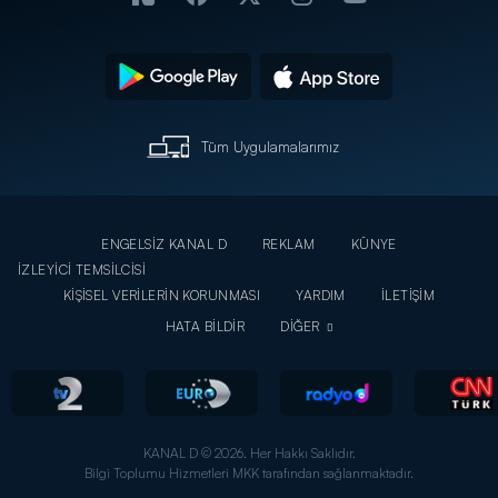
Tüm Uygulamalarımız
ENGELSİZ KANAL D
REKLAM
KÜNYE
İZLEYİCİ TEMSİLCİSİ
KİŞİSEL VERİLERİN KORUNMASI
YARDIM
İLETİŞİM
HATA BİLDİR
DİĞER
KANAL D © 2026. Her Hakkı Saklıdır.
Bilgi Toplumu Hizmetleri MKK tarafından sağlanmaktadır.