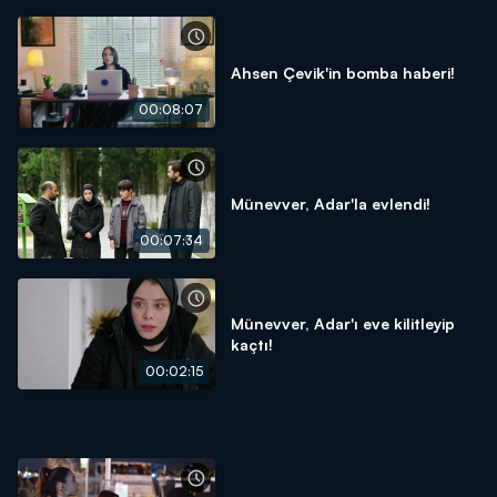
Ahsen Çevik'in bomba haberi!
00:08:07
Münevver, Adar'la evlendi!
00:07:34
Münevver, Adar'ı eve kilitleyip
kaçtı!
00:02:15