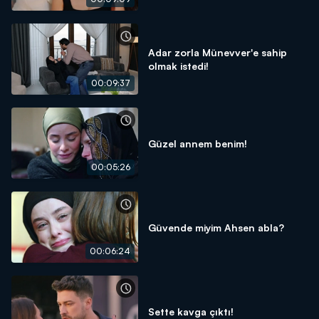
Adar zorla Münevver'e sahip
olmak istedi!
00:09:37
Güzel annem benim!
00:05:26
Güvende miyim Ahsen abla?
00:06:24
Sette kavga çıktı!