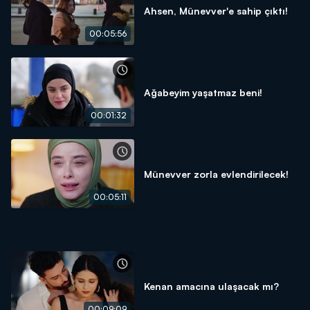
Ahsen, Münevver'e sahip çıktı!
00:05:56
Ağabeyim yaşatmaz beni!
00:01:32
Münevver zorla evlendirilecek!
00:05:11
Kenan amacına ulaşacak mı?
00:09:09