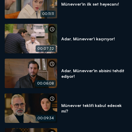
Münevver'in ilk set heyecanı!
00:11:11
Adar, Münevver'i kaçırıyor!
00:07:32
Adar, Münevver'in abisini tehdit
ediyor!
00:06:08
Münevver teklifi kabul edecek
mi?
00:09:34