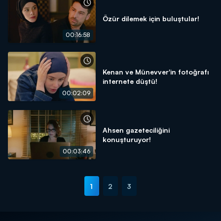
Özür dilemek için buluştular!
00:16:58
Kenan ve Münevver'in fotoğrafı
internete düştü!
00:02:09
Ahsen gazeteciliğini
konuşturuyor!
00:03:46
1
2
3