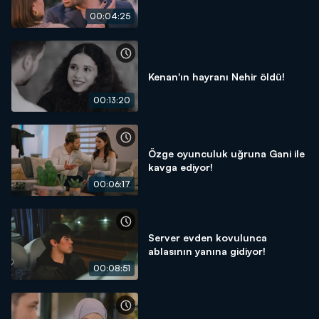
00:04:25
Kenan'ın hayranı Nehir öldü!
00:13:20
Özge oyunculuk uğruna Gani ile
kavga ediyor!
00:06:17
Server evden kovulunca
ablasının yanına gidiyor!
00:08:51