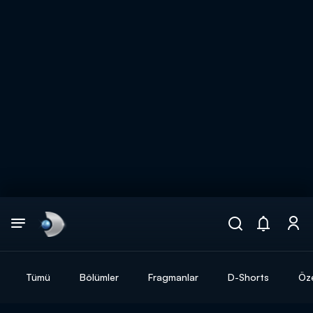
Arama
muhteşem ikili
ARAMA SONUÇLARI
Tümü
Bölümler
Fragmanlar
D-Shorts
Öze
DİĞER SONUÇLAR