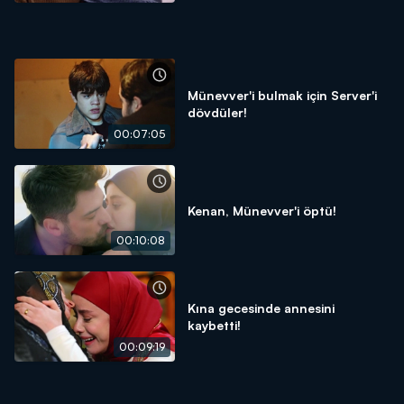
Münevver'i bulmak için Server'i
dövdüler!
00:07:05
Kenan, Münevver'i öptü!
00:10:08
Kına gecesinde annesini
kaybetti!
00:09:19