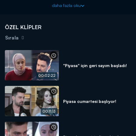
Piyasa yeni bölümleriyle cumartesi akşamı 20.00'de Kanal
daha fazla oku
D'de!
ÖZEL KLİPLER
Sırala
"Piyasa" için geri sayım başladı!
00:02:22
Piyasa cumartesi başlıyor!
00:11:13