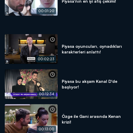
Piyasa'nın en iyi afiş çekimi!
00:01:20
Piyasa oyuncuları, oynadıkları
karakterleri anlattı!
00:02:23
Piyasa bu akşam Kanal D'de
başlıyor!
00:12:34
Özge ile Gani arasında Kenan
krizi!
00:13:00