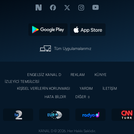
Tüm Uygulamalarımız
ENGELSİZ KANAL D
REKLAM
KÜNYE
İZLEYİCİ TEMSİLCİSİ
KİŞİSEL VERİLERİN KORUNMASI
YARDIM
İLETİŞİM
HATA BİLDİR
DİĞER
KANAL D © 2026. Her Hakkı Saklıdır.