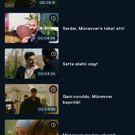
00:08:51
Serdar, Münevver'e tokat attı!
00:04:54
Sette silahlı olay!
00:04:26
Gani vuruldu, Münevver
kaçırıldı!
00:04:59
Münevver oyuncu oluyor!