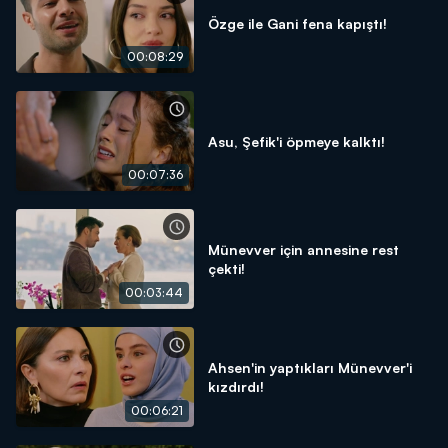
Özge ile Gani fena kapıştı!
00:08:29
Asu, Şefik'i öpmeye kalktı!
00:07:36
Münevver için annesine rest
çekti!
00:03:44
Ahsen'in yaptıkları Münevver'i
kızdırdı!
00:06:21