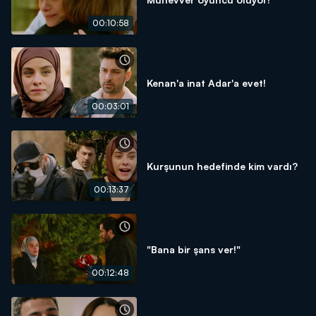
00:10:58
Kenan'a inat Adar'a evet!
00:03:01
Kurşunun hedefinde kim vardı?
00:13:37
"Bana bir şans ver!"
00:12:48