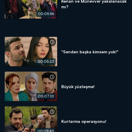
Kenan ve Münevver yakalanacak
mı?
00:05:56
"Senden başka kimsem yok!"
00:05:23
Büyük yüzleşme!
00:07:10
Kurtarma operasyonu!
00:09:45