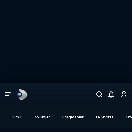
Arama
muhteşem ikili
ARAMA SONUÇLARI
Tümü
Bölümler
Fragmanlar
D-Shorts
Öze
DİĞER SONUÇLAR