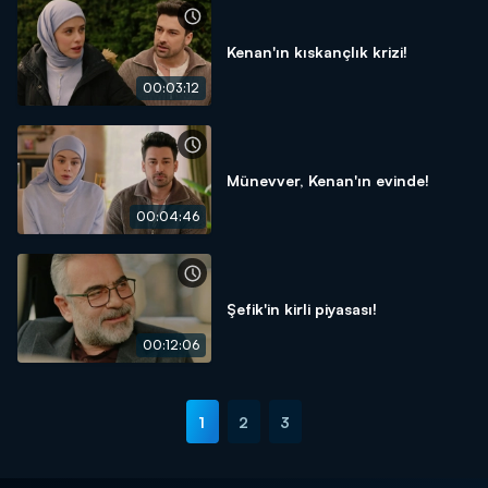
Kenan'ın kıskançlık krizi!
00:03:12
Münevver, Kenan'ın evinde!
00:04:46
Şefik'in kirli piyasası!
00:12:06
1
2
3