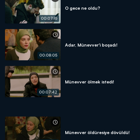
O gece ne oldu?
00:07:15
Adar, Münevver'i boşadı!
00:08:05
Münevver ölmek istedi!
00:07:42
Münevver öldüresiye dövüldü!