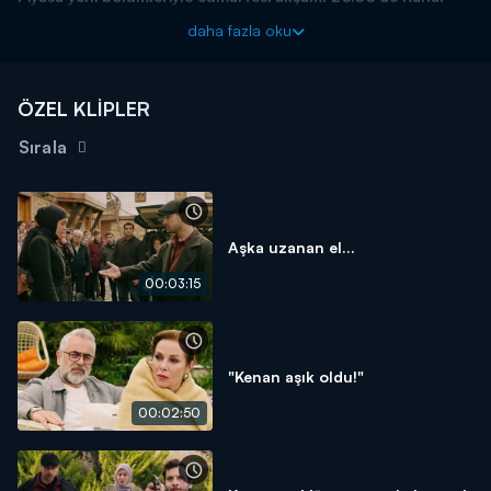
D'de!
daha fazla oku
ÖZEL KLİPLER
Sırala
Aşka uzanan el...
00:03:15
"Kenan aşık oldu!"
00:02:50