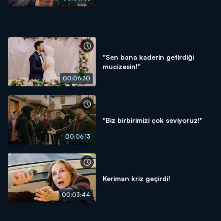
"Sen bana kaderin getirdiği
mucizesin!"
00:06:30
"Biz birbirimizi çok seviyoruz!"
00:06:13
Keriman kriz geçirdi!
00:03:44