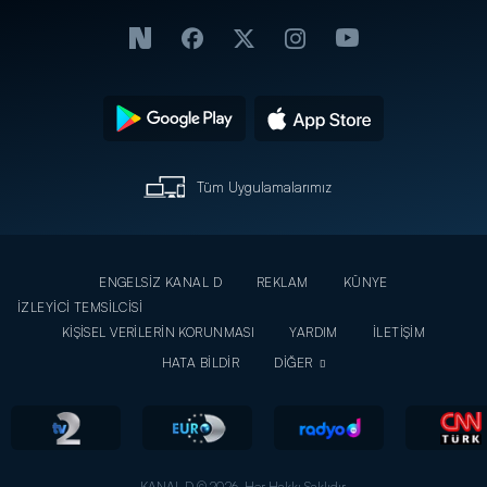
Tüm Uygulamalarımız
ENGELSİZ KANAL D
REKLAM
KÜNYE
İZLEYİCİ TEMSİLCİSİ
KİŞİSEL VERİLERİN KORUNMASI
YARDIM
İLETİŞİM
HATA BİLDİR
DİĞER
KANAL D © 2026. Her Hakkı Saklıdır.