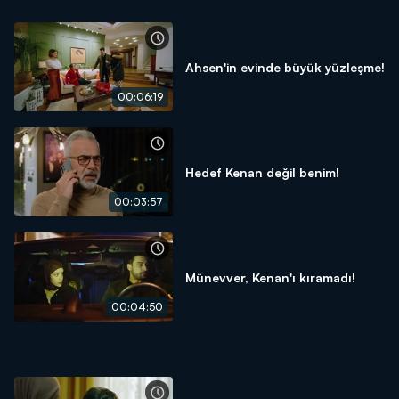
Ahsen'in evinde büyük yüzleşme!
00:06:19
Hedef Kenan değil benim!
00:03:57
Münevver, Kenan'ı kıramadı!
00:04:50