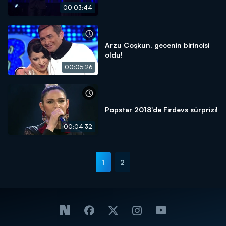
00:03:44
Arzu Coşkun, gecenin birincisi
oldu!
00:05:26
Popstar 2018'de Firdevs sürprizi!
00:04:32
1
2