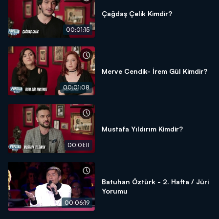
Çağdaş Çelik Kimdir?
00:01:15
Merve Cendik- İrem Gül Kimdir?
00:01:08
Mustafa Yıldırım Kimdir?
00:01:11
Batuhan Öztürk - 2. Hafta / Jüri
Yorumu
00:06:19