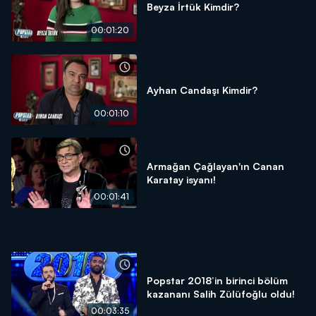
Beyza İrtük Kimdir?
00:01:20
Ayhan Candaşı Kimdir?
00:01:10
Armağan Çağlayan'ın Canan
Karatay isyanı!
00:01:41
Popstar 2018’in birinci bölüm
kazananı Salih Zülüfoğlu oldu!
00:03:35