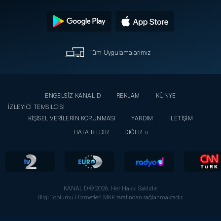
Tüm Uygulamalarımız
ENGELSİZ KANAL D
REKLAM
KÜNYE
İZLEYİCİ TEMSİLCİSİ
KİŞİSEL VERİLERİN KORUNMASI
YARDIM
İLETİŞİM
HATA BİLDİR
DİĞER
KANAL D © 2026. Her Hakkı Saklıdır.
Bilgi Toplumu Hizmetleri MKK tarafından sağlanmaktadır.