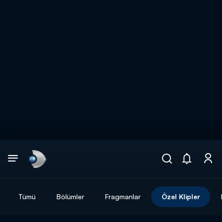
Arama
muhteşem ikili
ARAMA SONUÇLARI
Tümü
Bölümler
Fragmanlar
Özel Klipler
DİĞER SONUÇLAR