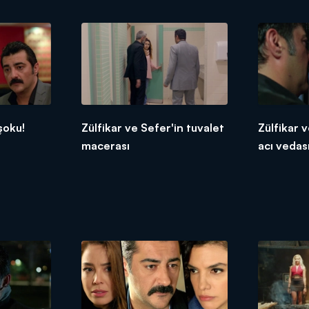
şoku!
Zülfikar ve Sefer'in tuvalet
Zülfikar 
macerası
acı vedas