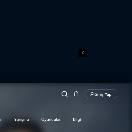
X
Giriş Yap
r
Yarışma
Oyuncular
Bilgi