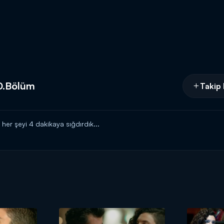
0.Bölüm
Takip 
er şeyi 4 dakikaya sığdırdık...