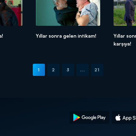
a!
Yıllar sonra gelen intikam!
Yıllar so
karşıya!
1
2
3
...
21