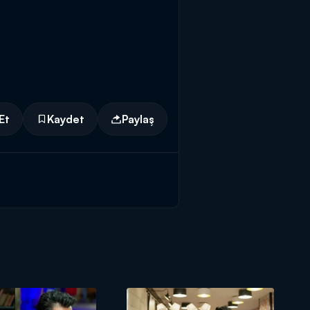
Et
Kaydet
Paylaş