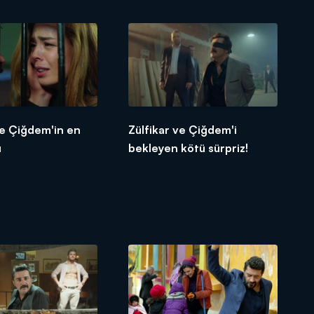
ve Çiğdem'in en
Zülfikar ve Çiğdem'i
ı
bekleyen kötü sürpriz!