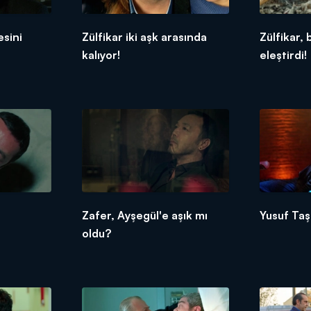
esini
Zülfikar iki aşk arasında
Zülfikar,
kalıyor!
eleştirdi!
!
Zafer, Ayşegül'e aşık mı
Yusuf Taş
oldu?