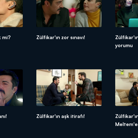
k mi?
Zülfikar'ın zor sınavı!
Zülfikar'ı
yorumu
anı!
Zülfikar'ın aşk itirafı!
Zülfikar'
Meltem'e