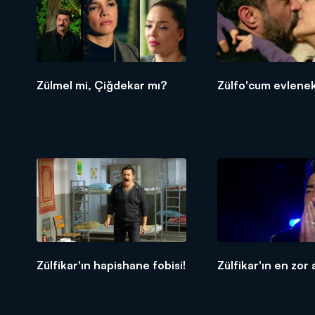
Zülmel mi, Çiğdekar mı?
Zülfo'cum evlene
Zülfikar'ın hapishane fobisi!
Zülfikar'ın en zor 