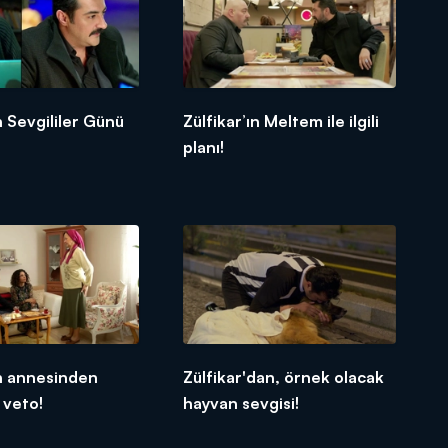
n Sevgililer Günü
Zülfikar’ın Meltem ile ilgili
planı!
ın annesinden
Zülfikar'dan, örnek olacak
 veto!
hayvan sevgisi!