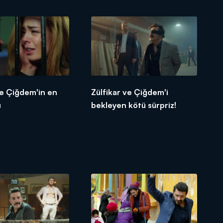
ve Çiğdem'in en
Zülfikar ve Çiğdem'i
ı
bekleyen kötü sürpriz!