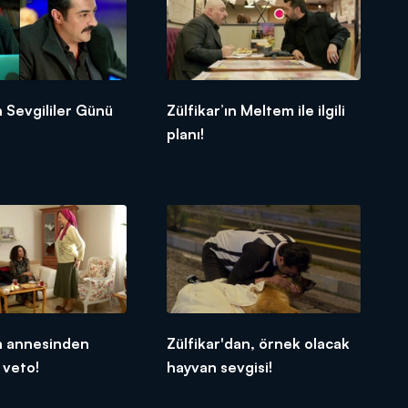
n Sevgililer Günü
Zülfikar’ın Meltem ile ilgili
planı!
ın annesinden
Zülfikar'dan, örnek olacak
 veto!
hayvan sevgisi!