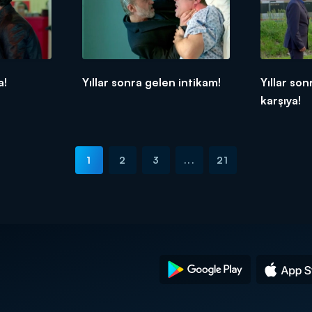
a!
Yıllar sonra gelen intikam!
Yıllar so
karşıya!
1
2
3
...
21