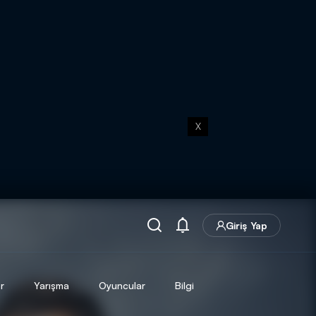
X
Giriş Yap
r
Yarışma
Oyuncular
Bilgi