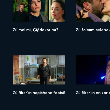
Zülmel mi, Çiğdekar mı?
Zülfo'cum evlene
Zülfikar'ın hapishane fobisi!
Zülfikar'ın en zor 