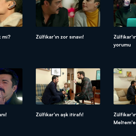
k mi?
Zülfikar'ın zor sınavı!
Zülfikar'ı
yorumu
anı!
Zülfikar'ın aşk itirafı!
Zülfikar'
Meltem'e