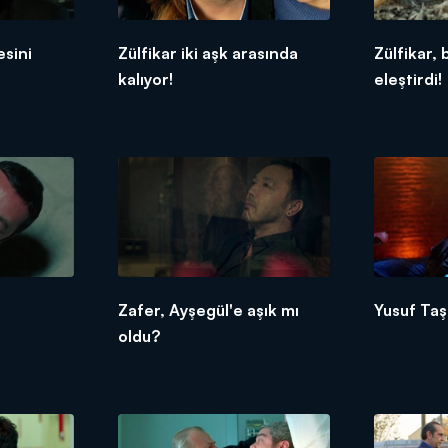
esini
Zülfikar iki aşk arasında
Zülfikar,
kalıyor!
eleştirdi!
!
Zafer, Ayşegül'e aşık mı
Yusuf Taş
oldu?