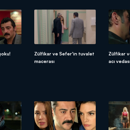
şoku!
Zülfikar ve Sefer'in tuvalet
Zülfikar 
macerası
acı vedas