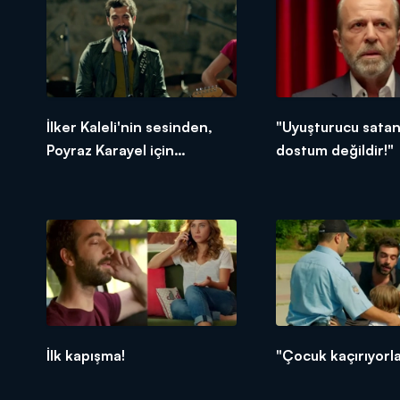
İlker Kaleli'nin sesinden,
"Uyuşturucu sata
Poyraz Karayel için
dostum değildir!"
muhteşem yorum!
İlk kapışma!
"Çocuk kaçırıyorl