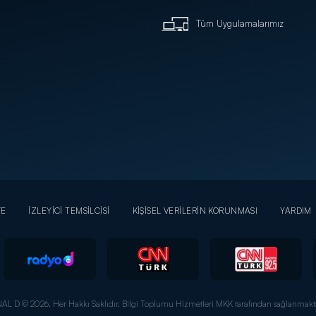
Tüm Uygulamalarımız
YE
İZLEYİCİ TEMSİLCİSİ
KİŞİSEL VERİLERİN KORUNMASI
YARDIM
AL D © 2026. Her Hakkı Saklıdır.
Bilgi Toplumu Hizmetleri MKK tarafından sağlanmakta