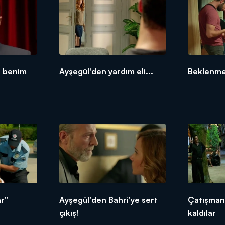
n benim
Ayşegül'den yardım eli...
Beklenme
ar"
Ayşegül'den Bahri'ye sert
Çatışman
çıkış!
kaldılar