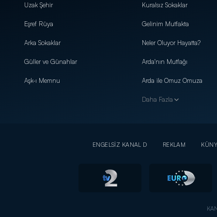
Uzak Şehir
Kuralsız Sokaklar
Eşref Rüya
Gelinim Mutfakta
Arka Sokaklar
Neler Oluyor Hayatta?
Güller ve Günahlar
Arda'nın Mutfağı
Aşk-ı Memnu
Arda ile Omuz Omuza
Daha Fazla
ENGELSİZ KANAL D
REKLAM
KÜN
KAN