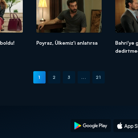
boldu!
Poyraz, Ülkemiz'i anlatırsa
Bahri'ye 
dedirtme
1
2
3
...
21