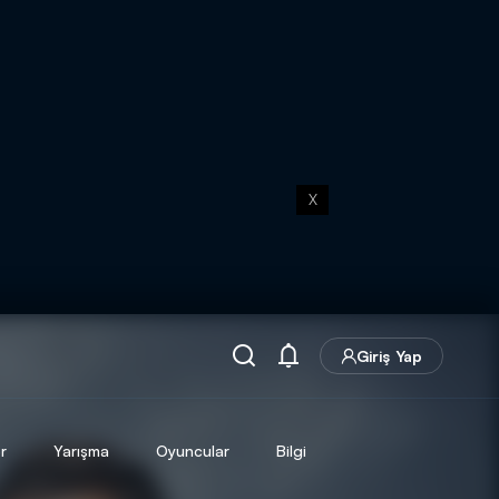
X
Giriş Yap
r
Yarışma
Oyuncular
Bilgi