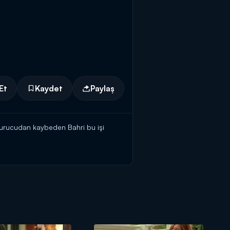
Et
Kaydet
Paylaş
şturucudan kaybeden Bahri bu işi