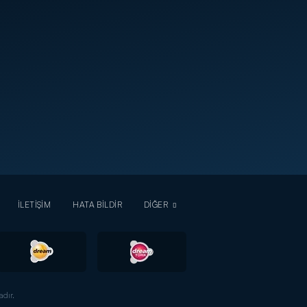
İLETİŞİM
HATA BİLDİR
DİĞER
dır.