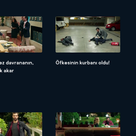
tez davrananın,
Öfkesinin kurbanı oldu!
k akar