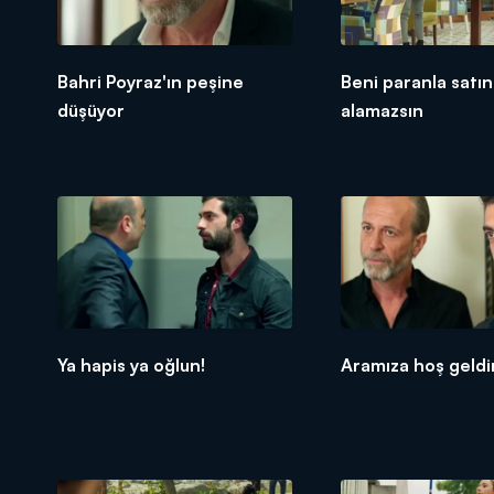
Bahri Poyraz'ın peşine
Beni paranla satın
düşüyor
alamazsın
Ya hapis ya oğlun!
Aramıza hoş geldi