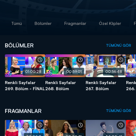
Tümü
Bölümler
Fragmanlar
Özel Klipler
F
BÖLÜMLER
TÜMÜNÜ GÖR
01:00:28
00:59:01
00:56:48
Renkli Sayfalar
Renkli Sayfalar
Renkli Sayfalar
Renk
269. Bölüm - FİNAL
268. Bölüm
267. Bölüm
266.
FRAGMANLAR
TÜMÜNÜ GÖR