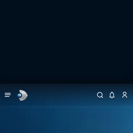
Arama
muhteşem ikili
ARAMA SONUÇLARI
DİĞER SONUÇLAR