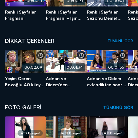
00:00:11
00:00:31
00:00:41
Renkli Sayfalar
Renkli Sayfalar
Renkli Sayfalar
Renk
Fragmanı
Fragmanı - Işın
Sezonu Demet
Sezo
Karaca
Akalın'la Açıyor!
DİKKAT ÇEKENLER
TÜMÜNÜ GÖR
00:02:09
00:01:34
00:01:56
Yeşim Ceren
Adnan ve
Adnan ve Didem
Adna
Bozoğlu 40 kiloyu
Didem'den
evlendikten sonra
Dide
nasıl verdi?
muhteşem hint
nerede yaşayacak?
perf
dansı!
FOTO GALERİ
TÜMÜNÜ GÖR
12 Fotoğraf
13 Fotoğraf
8 Fotoğraf