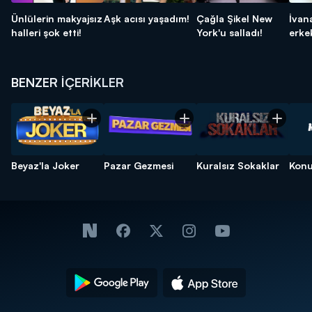
Ünlülerin makyajsız
Aşk acısı yaşadım!
Çağla Şikel New
İvana
halleri şok etti!
York'u salladı!
erkek
BENZER İÇERİKLER
Beyaz'la Joker
Pazar Gezmesi
Kuralsız Sokaklar
Konu