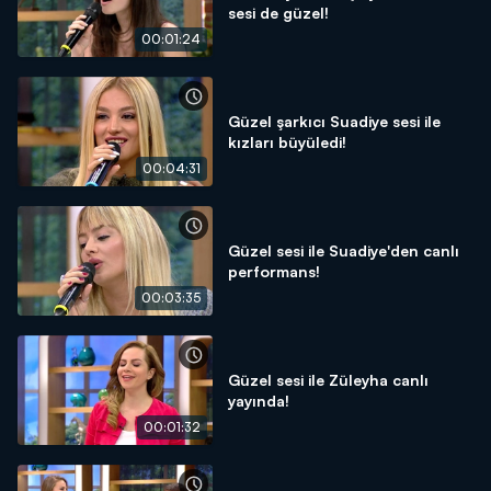
sesi de güzel!
00:01:24
Güzel şarkıcı Suadiye sesi ile
kızları büyüledi!
00:04:31
Güzel sesi ile Suadiye'den canlı
performans!
00:03:35
Güzel sesi ile Züleyha canlı
yayında!
00:01:32