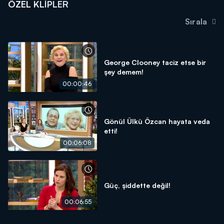
ÖZEL KLIPLER
Sırala
George Clooney taciz etse bir
şey demem!
00:00:46
Gönül Ülkü Özcan hayata veda
etti!
00:06:08
Güç, şiddette değil!
00:06:55