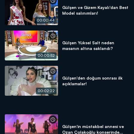
Gülşen ve Gizem Kayalı'dan Best
Model salınımları!
00:00:44
Gülşen Yüksel Salt neden
masanın altına saklandı?
00:00:52
Gülşen'den doğum sonrası ilk
açıklamalar!
00:02:22
Gülşen'in müstakbel annesi ve
Ozan Çolakoğlu konserinde