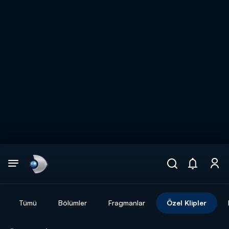
Arama
muhteşem ikili
ARAMA SONUÇLARI
Tümü
Bölümler
Fragmanlar
Özel Klipler
DİĞER SONUÇLAR