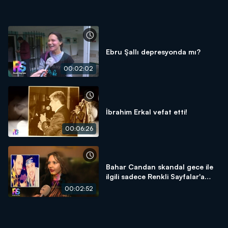
Ebru Şallı depresyonda mı?
00:02:02
İbrahim Erkal vefat etti!
00:06:26
Bahar Candan skandal gece ile
ilgili sadece Renkli Sayfalar'a
konuştu!
00:02:52