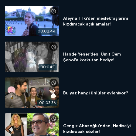
Aleyna Tilki'den meslektaşlarını
kızdıracak açıklamalar!
00:02:44
Hande Yener'den, Ümit Cem
Şenol'a korkutan hediye!
00:04:11
Bu yaz hangi ünlüler evleniyor?
00:03:36
Cengiz Abazoğlu'ndan, Hadise'yi
kızdıracak sözler!