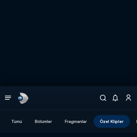
Arama
muhteşem ikili
ARAMA SONUÇLARI
Tümü
Bölümler
Fragmanlar
Özel Klipler
DİĞER SONUÇLAR