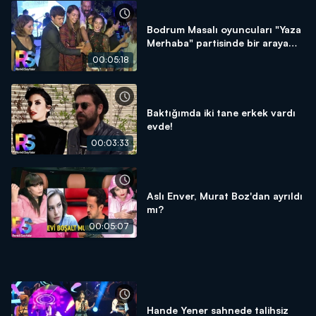
Bodrum Masalı oyuncuları "Yaza
Merhaba" partisinde bir araya
geldi!
00:05:18
Baktığımda iki tane erkek vardı
evde!
00:03:33
Aslı Enver, Murat Boz'dan ayrıldı
mı?
00:05:07
Hande Yener sahnede talihsiz