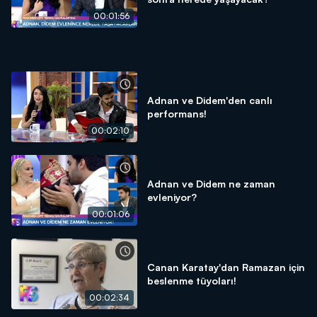
00:01:56
Adnan ve Didem'den canlı
performans!
00:02:10
Adnan ve Didem ne zaman
evleniyor?
00:01:06
Canan Karatay'dan Ramazan için
beslenme tüyoları!
00:02:34