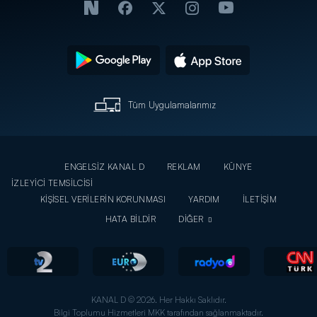
Tüm Uygulamalarımız
ENGELSİZ KANAL D
REKLAM
KÜNYE
İZLEYİCİ TEMSİLCİSİ
KİŞİSEL VERİLERİN KORUNMASI
YARDIM
İLETİŞİM
HATA BİLDİR
DİĞER
KANAL D © 2026. Her Hakkı Saklıdır.
Bilgi Toplumu Hizmetleri MKK tarafından sağlanmaktadır.