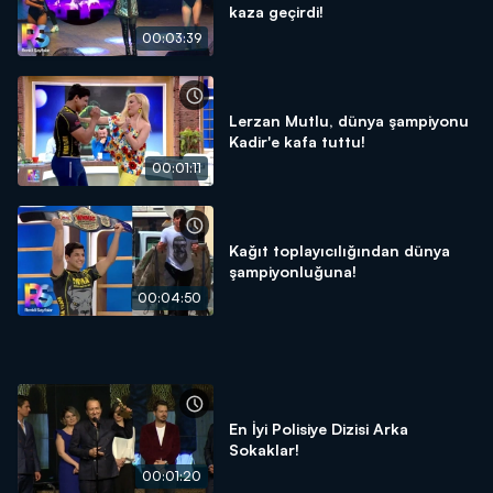
kaza geçirdi!
00:03:39
Lerzan Mutlu, dünya şampiyonu
Kadir'e kafa tuttu!
00:01:11
Kağıt toplayıcılığından dünya
şampiyonluğuna!
00:04:50
En İyi Polisiye Dizisi Arka
Sokaklar!
00:01:20