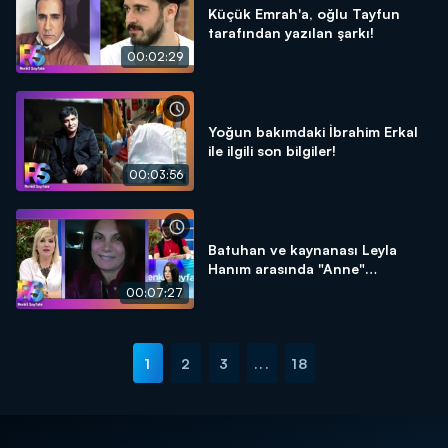
Küçük Emrah'a, oğlu Tayfun
tarafından yazılan şarkı!
00:02:29
Yoğun bakımdaki İbrahim Erkal
ile ilgili son bilgiler!
00:03:56
Batuhan ve kaynanası Leyla
Hanım arasında "Anne"
tartışması!
00:07:27
1
2
3
...
18