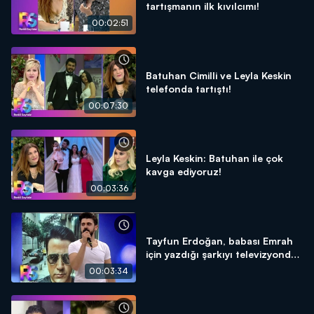
tartışmanın ilk kıvılcımı!
00:02:51
Batuhan Cimilli ve Leyla Keskin
telefonda tartıştı!
00:07:30
Leyla Keskin: Batuhan ile çok
kavga ediyoruz!
00:03:36
Tayfun Erdoğan, babası Emrah
için yazdığı şarkıyı televizyonda
ilk kez söyledi!
00:03:34