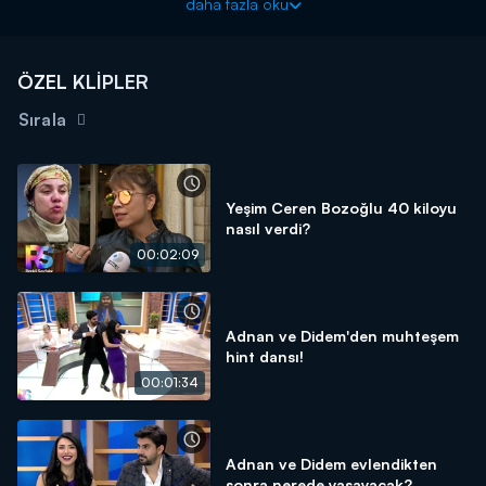
daha fazla oku
ÖZEL KLİPLER
Sırala
Yeşim Ceren Bozoğlu 40 kiloyu
nasıl verdi?
00:02:09
Adnan ve Didem'den muhteşem
hint dansı!
00:01:34
Adnan ve Didem evlendikten
sonra nerede yaşayacak?