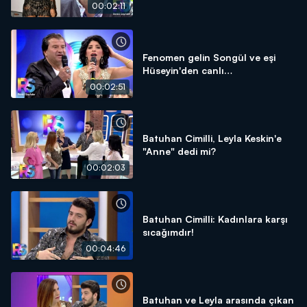
00:02:11
Fenomen gelin Songül ve eşi
Hüseyin'den canlı
performanslar!
00:02:51
Batuhan Cimilli, Leyla Keskin'e
"Anne" dedi mi?
00:02:03
Batuhan Cimilli: Kadınlara karşı
sıcağımdır!
00:04:46
Batuhan ve Leyla arasında çıkan