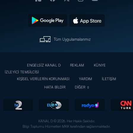
Tüm Uygulamalarımız
ENGELSİZ KANAL D
REKLAM
KÜNYE
İZLEYİCİ TEMSİLCİSİ
KİŞİSEL VERİLERİN KORUNMASI
YARDIM
İLETİŞİM
HATA BİLDİR
DİĞER
KANAL D © 2026. Her Hakkı Saklıdır.
Bilgi Toplumu Hizmetleri MKK tarafından sağlanmaktadır.