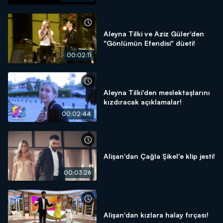
Aleyna Tilki ve Aziz Güler'den
"Gönlümün Efendisi" düeti!
00:02:11
Aleyna Tilki'den meslektaşlarını
kızdıracak açıklamalar!
00:02:44
Alişan'dan Çağla Şikel'e klip jesti!
00:03:26
Alişan'dan kızlara halay fırçası!