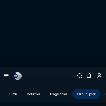
Arama
muhteşem ikili
ARAMA SONUÇLARI
Tümü
Bölümler
Fragmanlar
Özel Klipler
DİĞER SONUÇLAR