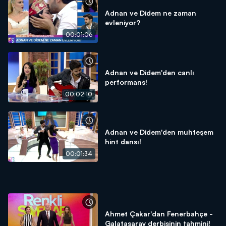
Adnan ve Didem ne zaman
evleniyor?
00:01:06
Adnan ve Didem'den canlı
performans!
00:02:10
Adnan ve Didem'den muhteşem
hint dansı!
00:01:34
Ahmet Çakar'dan Fenerbahçe -
Galatasaray derbisinin tahmini!