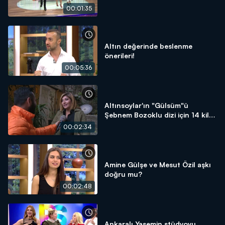
00:01:35
Altın değerinde beslenme
önerileri!
00:05:36
Altınsoylar'ın "Gülsüm"ü
Şebnem Bozoklu dizi için 14 kilo
verdi!
00:02:34
Amine Gülşe ve Mesut Özil aşkı
doğru mu?
00:02:48
Ankaralı Yasemin stüdyoyu