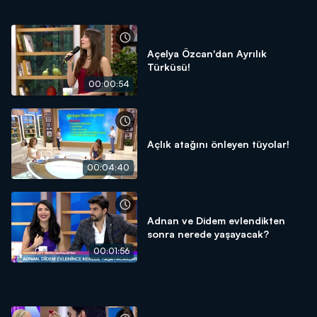
Açelya Özcan'dan Ayrılık
Türküsü!
00:00:54
Açlık atağını önleyen tüyolar!
00:04:40
Adnan ve Didem evlendikten
sonra nerede yaşayacak?
00:01:56