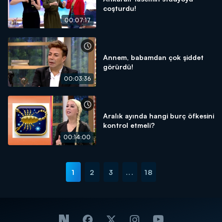
coşturdu!
00:07:17
Annem, babamdan çok şiddet
görürdü!
00:03:36
Aralık ayında hangi burç öfkesini
kontrol etmeli?
00:14:00
1
2
3
...
18