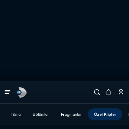
Arama
muhteşem ikili
ARAMA SONUÇLARI
Tümü
Bölümler
Fragmanlar
Özel Klipler
DİĞER SONUÇLAR