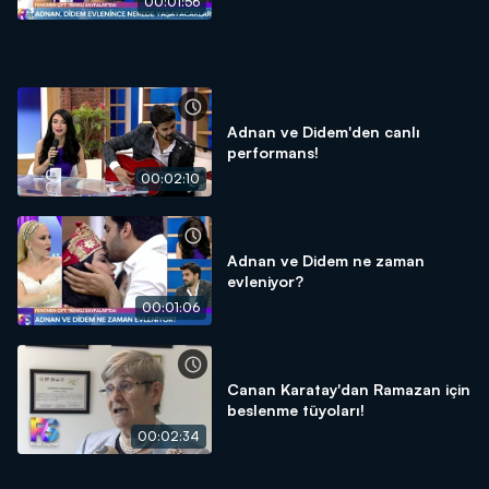
00:01:56
Adnan ve Didem'den canlı
performans!
00:02:10
Adnan ve Didem ne zaman
evleniyor?
00:01:06
Canan Karatay'dan Ramazan için
beslenme tüyoları!
00:02:34