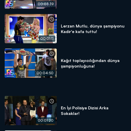
00:03:39
Lerzan Mutlu, dünya şampiyonu
Kadir'e kafa tuttu!
00:01:11
Kağıt toplayıcılığından dünya
şampiyonluğuna!
00:04:50
En İyi Polisiye Dizisi Arka
Sokaklar!
00:01:20