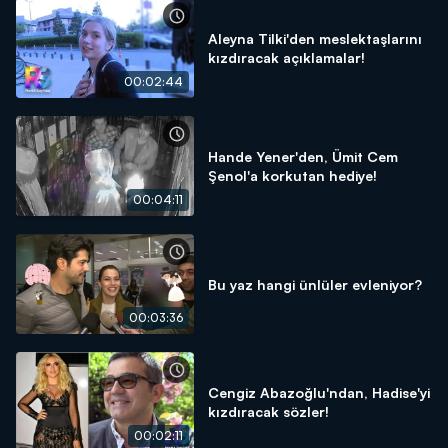
Aleyna Tilki'den meslektaşlarını
kızdıracak açıklamalar!
00:02:44
Hande Yener'den, Ümit Cem
Şenol'a korkutan hediye!
00:04:11
Bu yaz hangi ünlüler evleniyor?
00:03:36
Cengiz Abazoğlu'ndan, Hadise'yi
kızdıracak sözler!
00:02:11