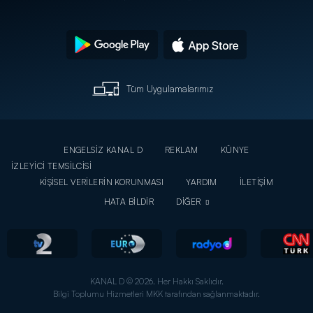
Tüm Uygulamalarımız
ENGELSİZ KANAL D
REKLAM
KÜNYE
İZLEYİCİ TEMSİLCİSİ
KİŞİSEL VERİLERİN KORUNMASI
YARDIM
İLETİŞİM
HATA BİLDİR
DİĞER
KANAL D © 2026. Her Hakkı Saklıdır.
Bilgi Toplumu Hizmetleri MKK tarafından sağlanmaktadır.