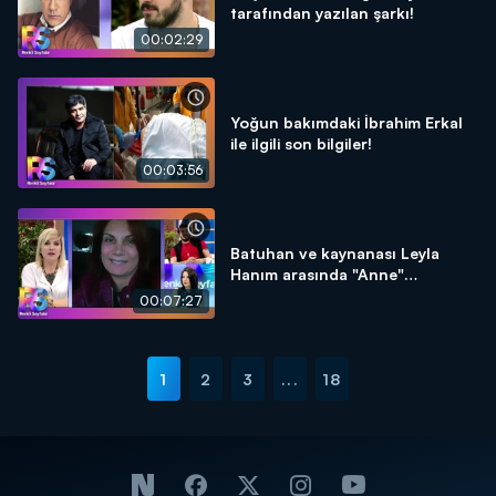
tarafından yazılan şarkı!
00:02:29
Yoğun bakımdaki İbrahim Erkal
ile ilgili son bilgiler!
00:03:56
Batuhan ve kaynanası Leyla
Hanım arasında "Anne"
tartışması!
00:07:27
1
2
3
...
18