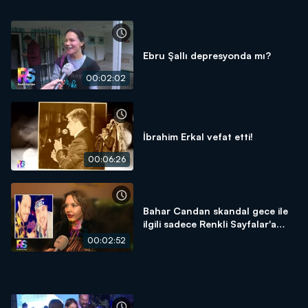
Ebru Şallı depresyonda mı?
00:02:02
İbrahim Erkal vefat etti!
00:06:26
Bahar Candan skandal gece ile
ilgili sadece Renkli Sayfalar'a
konuştu!
00:02:52