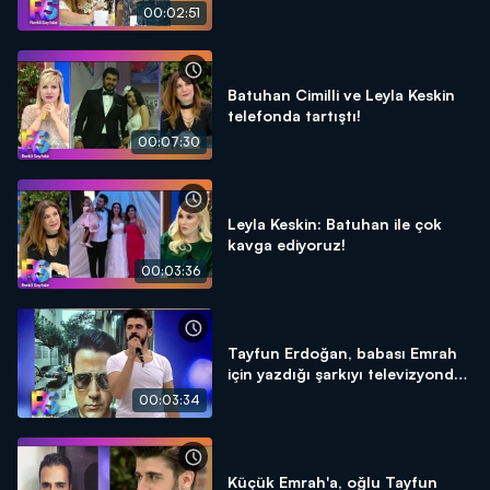
00:02:51
Batuhan Cimilli ve Leyla Keskin
telefonda tartıştı!
00:07:30
Leyla Keskin: Batuhan ile çok
kavga ediyoruz!
00:03:36
Tayfun Erdoğan, babası Emrah
için yazdığı şarkıyı televizyonda
ilk kez söyledi!
00:03:34
Küçük Emrah'a, oğlu Tayfun