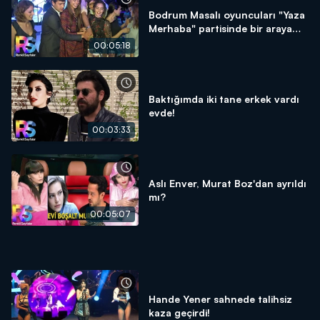
Bodrum Masalı oyuncuları "Yaza
Merhaba" partisinde bir araya
geldi!
00:05:18
Baktığımda iki tane erkek vardı
evde!
00:03:33
Aslı Enver, Murat Boz'dan ayrıldı
mı?
00:05:07
Hande Yener sahnede talihsiz
kaza geçirdi!