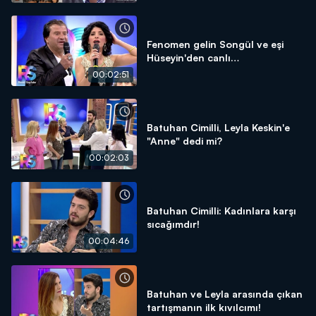
Fenomen gelin Songül ve eşi
Hüseyin'den canlı
performanslar!
00:02:51
Batuhan Cimilli, Leyla Keskin'e
"Anne" dedi mi?
00:02:03
Batuhan Cimilli: Kadınlara karşı
sıcağımdır!
00:04:46
Batuhan ve Leyla arasında çıkan
tartışmanın ilk kıvılcımı!