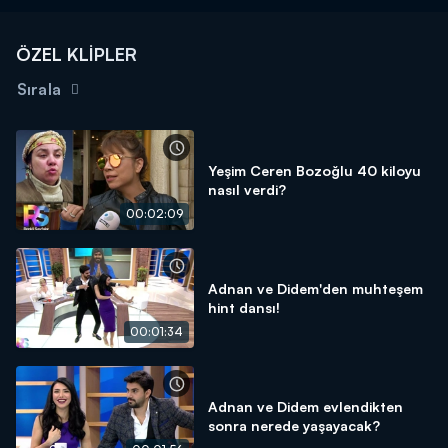
ÖZEL KLİPLER
Sırala
Yeşim Ceren Bozoğlu 40 kiloyu
nasıl verdi?
00:02:09
Adnan ve Didem'den muhteşem
hint dansı!
00:01:34
Adnan ve Didem evlendikten
sonra nerede yaşayacak?