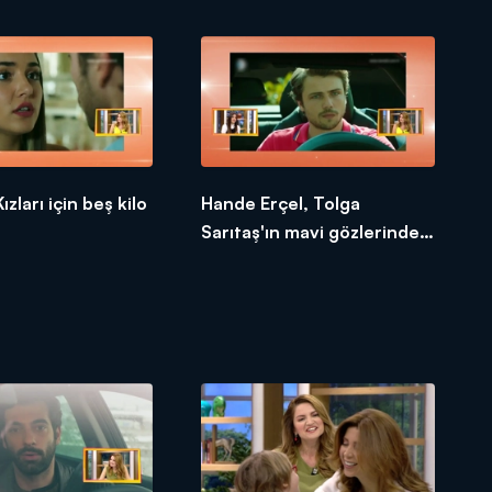
zları için beş kilo
Hande Erçel, Tolga
Sarıtaş'ın mavi gözlerinde
kayboluyor mu?