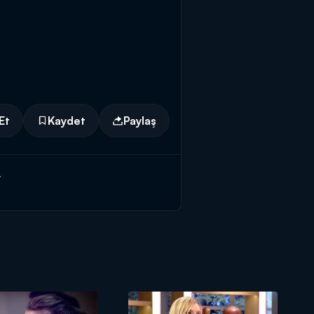
Et
Kaydet
Paylaş
!