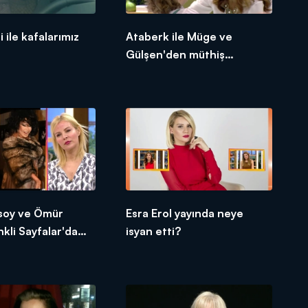
li ile kafalarımız
Ataberk ile Müge ve
Gülşen'den müthiş
oyunculuk performansı
rsoy ve Ömür
Esra Erol yayında neye
kli Sayfalar'da
isyan etti?
ıya!