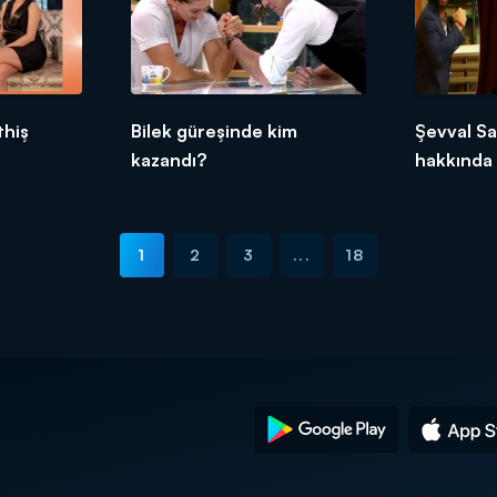
thiş
Bilek güreşinde kim
Şevval S
kazandı?
hakkında 
1
2
3
...
18