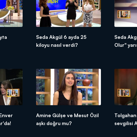
yta
Seda Akgül 6 ayda 25
Seda Akg
kiloyu nasıl verdi?
Olur" yar
hakkında 
 Enver
Amine Gülşe ve Mesut Özil
Tolgahan
r'da!
aşkı doğru mu?
sevgilisi
Gülşe'yi 