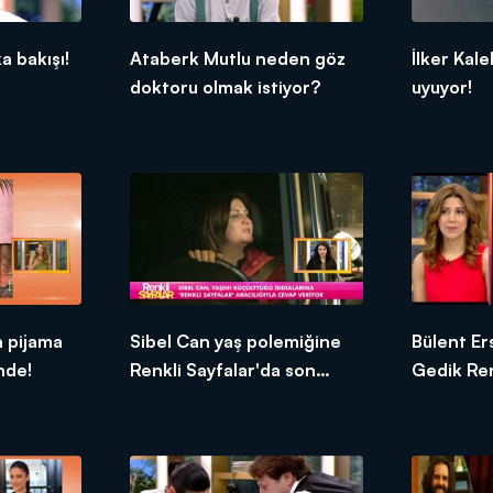
a bakışı!
Ataberk Mutlu neden göz
İlker Kale
doktoru olmak istiyor?
uyuyor!
 pijama
Sibel Can yaş polemiğine
Bülent E
inde!
Renkli Sayfalar'da son
Gedik Ren
verdi!
karşı karş