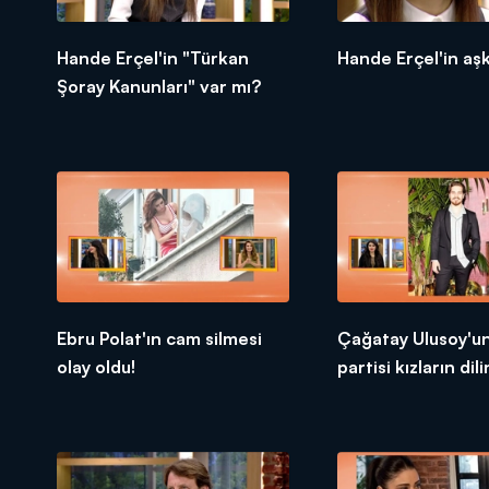
Hande Erçel'in "Türkan
Hande Erçel'in aşk
Şoray Kanunları" var mı?
Ebru Polat'ın cam silmesi
Çağatay Ulusoy'un
olay oldu!
partisi kızların dil