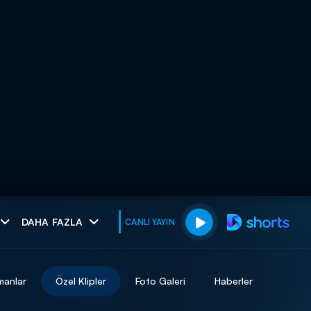
muhteşem ikili
DAHA FAZLA
CANLI YAYIN
I
manlar
Özel Klipler
Foto Galeri
Haberler