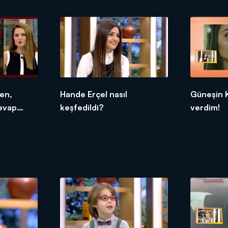
en,
Hande Erçel nasıl
Güneşin Kı
cevap
keşfedildi?
verdim!