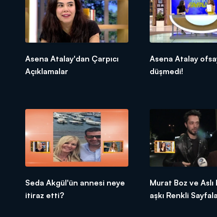
Asena Atalay'dan Çarpıcı
Asena Atalay ofsa
Açıklamalar
düşmedi!
Seda Akgül'ün annesi neye
Murat Boz ve Aslı
itiraz etti?
aşkı Renkli Sayfala