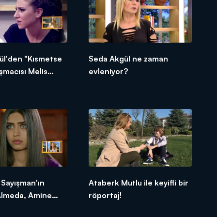
ül'den "Kısmetse
Seda Akgül ne zaman
ışmacısı Melis
evleniyor?
açıklama!
 Sayışman'ın
Ataberk Mutlu ile keyifli bir
 Almeda, Amine
röportaj!
kıskanıyor mu?