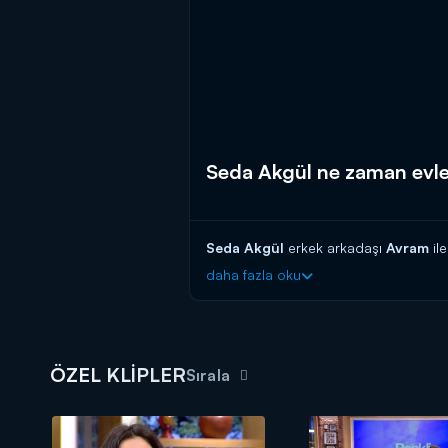
Seda Akgül ne zaman evl
Seda Akgül
erkek arkadaşı
Avram
ile
daha fazla oku
ÖZEL KLİPLER
Sırala