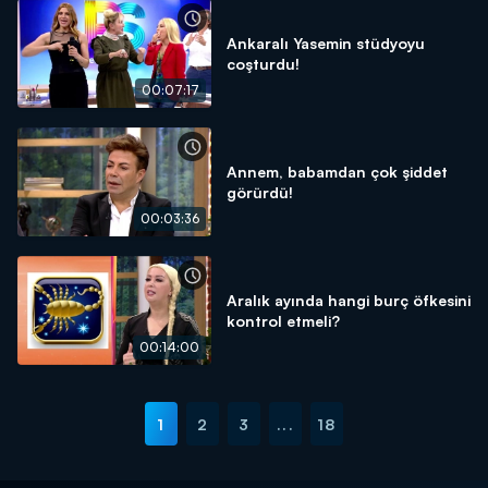
Ankaralı Yasemin stüdyoyu
coşturdu!
00:07:17
Annem, babamdan çok şiddet
görürdü!
00:03:36
Aralık ayında hangi burç öfkesini
kontrol etmeli?
00:14:00
1
2
3
...
18