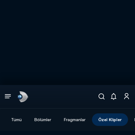
Arama
muhteşem ikili
ARAMA SONUÇLARI
Tümü
Bölümler
Fragmanlar
Özel Klipler
DİĞER SONUÇLAR