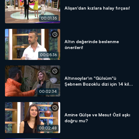
Alişan'dan kızlara halay fırçası!
00:01:35
Altın değerinde beslenme
önerileri!
00:05:36
Altınsoylar'ın "Gülsüm"ü
Şebnem Bozoklu dizi için 14 kilo
verdi!
00:02:34
Amine Gülşe ve Mesut Özil aşkı
doğru mu?
00:02:48