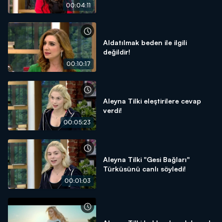
00:04:11
Aldatılmak beden ile ilgili
değildir!
00:10:17
Aleyna Tilki eleştirilere cevap
verdi!
00:05:23
Aleyna Tilki "Gesi Bağları"
Türküsünü canlı söyledi!
00:01:03