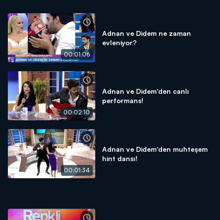
Adnan ve Didem ne zaman
evleniyor?
00:01:06
Adnan ve Didem'den canlı
performans!
00:02:10
Adnan ve Didem'den muhteşem
hint dansı!
00:01:34