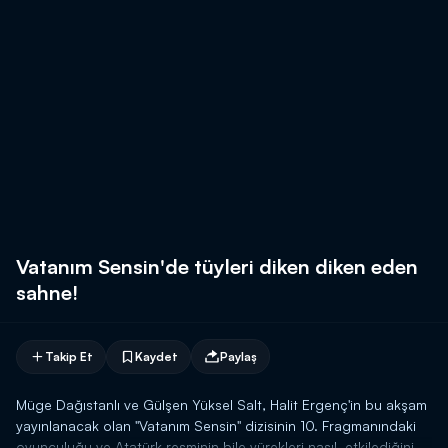
Vatanım Sensin'de tüyleri diken diken eden
sahne!
Takip Et
Kaydet
Paylaş
Müge Dağıstanlı ve Gülşen Yüksel Salt, Halit Ergenç'in bu akşam
yayınlanacak olan "Vatanım Sensin" dizisinin 10. Fragmanındaki
oyunculuğu ve Atatürk resminin bile yürekleri nasıl etkilediğini