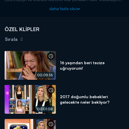
konuştular!
daha fazla oku
ÖZEL KLİPLER
Sırala
16 yaşından beri tacize
uğruyorum!
00:09:36
2017 doğumlu bebekleri
gelecekte neler bekliyor?
00:01:08