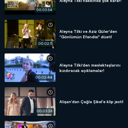
Aleyna Tilki hakkında şok karar!
00:03:54
Aleyna Tilki ve Aziz Güler'den
"Gönlümün Efendisi" düeti!
00:02:11
Aleyna Tilki'den meslektaşlarını
kızdıracak açıklamalar!
00:02:44
Alişan'dan Çağla Şikel'e klip jesti!
00:03:26