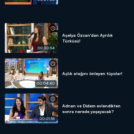
Açelya Özcan'dan Ayrılık
Türküsü!
00:00:54
Açlık atağını önleyen tüyolar!
00:04:40
Adnan ve Didem evlendikten
sonra nerede yaşayacak?
00:01:56