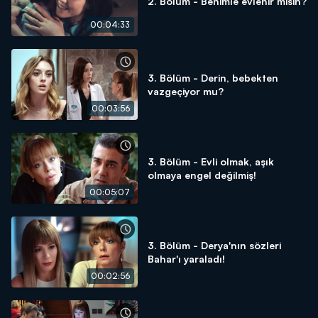
2. Bölüm - Benimle evlenir misin?
00:04:33
3. Bölüm - Derin, bebekten
vazgeçiyor mu?
00:03:56
3. Bölüm - Evli olmak, aşık
olmaya engel değilmiş!
00:05:07
3. Bölüm - Derya'nın sözleri
Bahar'ı yaraladı!
00:02:56