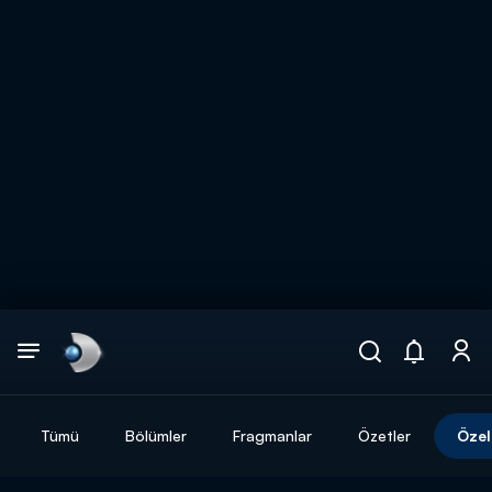
Arama
muhteşem ikili
ARAMA SONUÇLARI
Tümü
Bölümler
Fragmanlar
Özetler
Özel
DİĞER SONUÇLAR