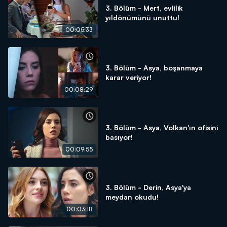
3. Bölüm - Mert, evlilik
yıldönümünü unuttu!
00:05:33
3. Bölüm - Asya, boşanmaya
karar veriyor!
00:08:29
3. Bölüm - Asya, Volkan'ın ofisini
basıyor!
00:09:55
3. Bölüm - Derin, Asya'ya
meydan okudu!
00:03:18