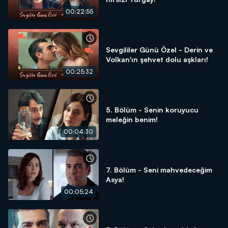
00:22:55
Sevgililer Günü Özel - Derin ve
Volkan'ın şehvet dolu aşkları!
00:25:32
5. Bölüm - Senin koruyucu
meleğin benim!
00:04:30
7. Bölüm - Seni mahvedeceğim
Asya!
00:05:24