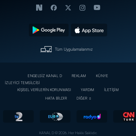
Tüm Uygulamalarımız
ENGELSİZ KANAL D
REKLAM
KÜNYE
İZLEYİCİ TEMSİLCİSİ
KİŞİSEL VERİLERİN KORUNMASI
YARDIM
İLETİŞİM
HATA BİLDİR
DİĞER
KANAL D © 2026. Her Hakkı Saklıdır.