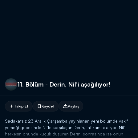
11. Bölüm - Derin, Nil'i aşağılıyor!
Takip Et
Kaydet
Paylaş
Sadakatsiz 23 Aralık Çarşamba yayınlanan yeni bölümde vakıf
yemeği gecesinde Nil'le karşılaşan Derin, intikamını alıyor. Nil'i
herkesin önünde küçük düşüren Derin, sonrasında ise onun