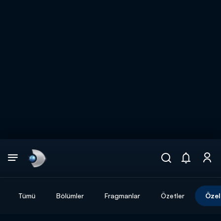
Arama
muhteşem ikili
ARAMA SONUÇLARI
Tümü
Bölümler
Fragmanlar
Özetler
Özel
DİĞER SONUÇLAR