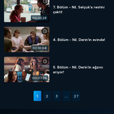
7. Bölüm - Nil, Selçuk'a restini
çekti!
00:03:28
4. Bölüm - Nil, Derin'in evinde!
00:10:04
5. Bölüm - Nil, Derin'in ağzını
arıyor!
00:07:26
1
2
3
...
27