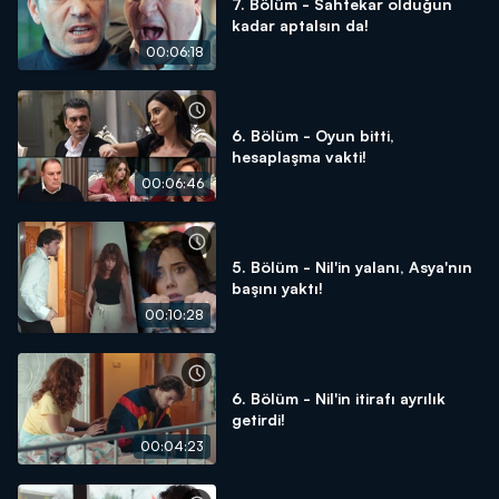
7. Bölüm - Sahtekar olduğun
kadar aptalsın da!
00:06:18
6. Bölüm - Oyun bitti,
hesaplaşma vakti!
00:06:46
5. Bölüm - Nil'in yalanı, Asya'nın
başını yaktı!
00:10:28
6. Bölüm - Nil'in itirafı ayrılık
getirdi!
00:04:23