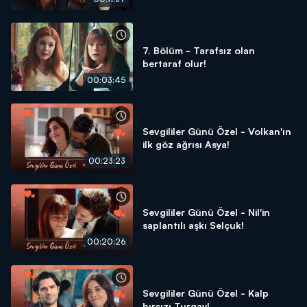
7. Bölüm - Tarafsız olan
bertaraf olur!
00:03:45
Sevgililer Günü Özel - Volkan'ın
ilk göz ağrısı Asya!
00:23:23
Sevgililer Günü Özel - Nil'in
saplantılı aşkı Selçuk!
00:20:26
Sevgililer Günü Özel - Kalp
hırsızı Turgay!