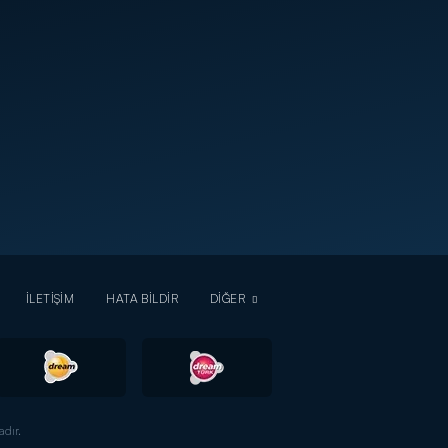
İLETİŞİM
HATA BİLDİR
DİĞER
dır.