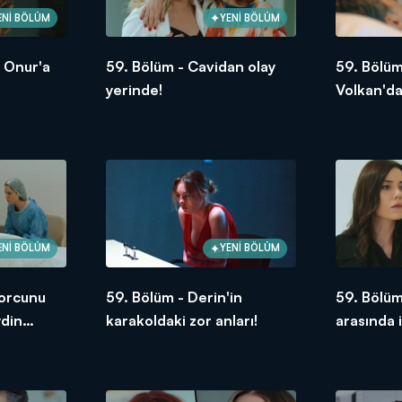
ENİ BÖLÜM
YENİ BÖLÜM
, Onur'a
59. Bölüm - Cavidan olay
59. Bölüm
yerinde!
Volkan'da
ENİ BÖLÜM
YENİ BÖLÜM
borcunu
59. Bölüm - Derin'in
59. Bölüm
din
karakoldaki zor anları!
arasında i