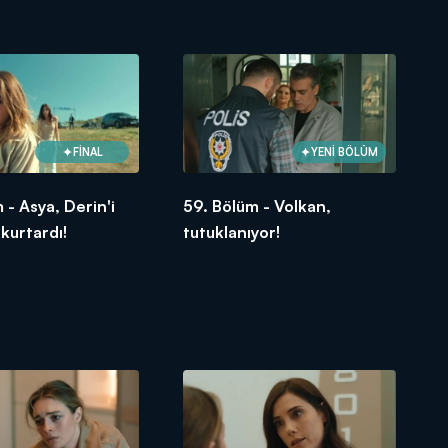
FİNAL
YENİ BÖLÜM
 - Asya, Derin'i
59. Bölüm - Volkan,
 kurtardı!
tutuklanıyor!