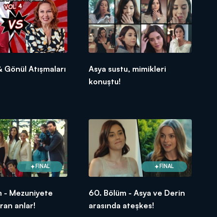
 Gönül Atışmaları
Asya sustu, mimikleri
konuştu!
FİNAL
FİNAL
m - Mezuniyete
60. Bölüm - Asya ve Derin
an anlar!
arasında ateşkes!