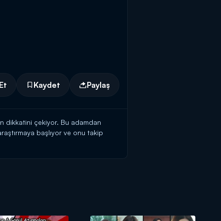
Et
Kaydet
Paylaş
ın dikkatini çekiyor. Bu adamdan
araştırmaya başlıyor ve onu takip
ir koz yakalayamayan Volkan, onunla