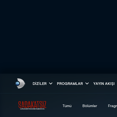
Arama
DIZILER
PROGRAMLAR
YAYIN AKIŞI
ARAMA SONUÇLAR
Tümü
Bölümler
Frag