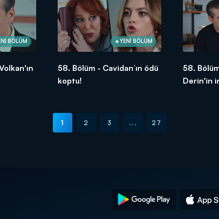
ENİ BÖLÜM
YENİ BÖLÜM
Volkan'ın
58. Bölüm - Cavidan’ın ödü
58. Bölüm
koptu!
Derin'in 
bırakıyor
1
2
3
...
27