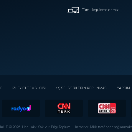
Tüm Uygulamalarımız
YE
İZLEYİCİ TEMSİLCİSİ
KİŞİSEL VERİLERİN KORUNMASI
YARDIM
AL D © 2026. Her Hakkı Saklıdır.
Bilgi Toplumu Hizmetleri MKK tarafından sağlanmakta