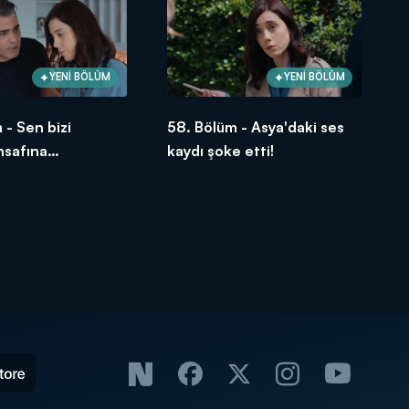
YENİ BÖLÜM
YENİ BÖLÜM
 - Sen bizi
58. Bölüm - Asya'daki ses
insafına
kaydı şoke etti!
sun Volkan!