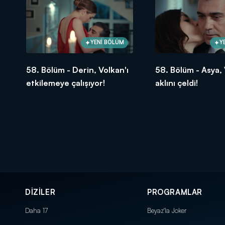
YENİ BÖLÜM
Y
58. Bölüm - Derin, Volkan'ı
58. Bölüm - Asya, 
etkilemeye çalışıyor!
aklını çeldi!
DİZİLER
PROGRAMLAR
Daha 17
Beyaz'la Joker