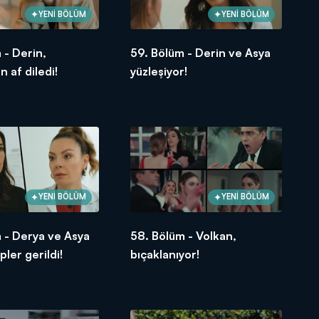
YENİ BÖLÜM
YENİ BÖLÜM
 - Derin,
59. Bölüm - Derin ve Asya
n af diledi!
yüzleşiyor!
YENİ BÖLÜM
YENİ BÖLÜM
 - Derya ve Asya
58. Bölüm - Volkan,
pler gerildi!
bıçaklanıyor!