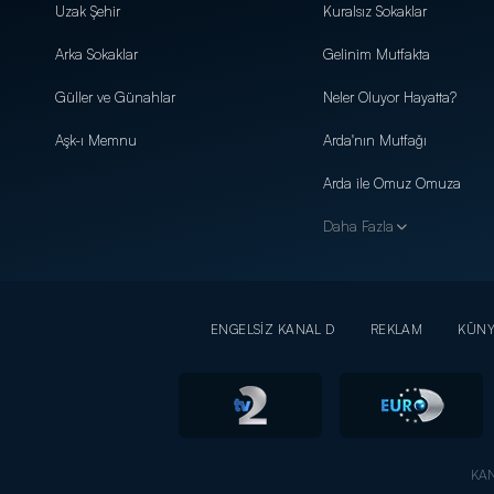
Uzak Şehir
Kuralsız Sokaklar
Arka Sokaklar
Gelinim Mutfakta
Güller ve Günahlar
Neler Oluyor Hayatta?
Aşk-ı Memnu
Arda'nın Mutfağı
Arda ile Omuz Omuza
Daha Fazla
ENGELSİZ KANAL D
REKLAM
KÜN
KAN