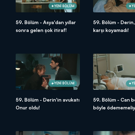
YENİ BÖLÜM
Y
59. Bölüm - Asya'dan yıllar
59. Bölüm - Derin
sonra gelen şok itiraf!
karşı koyamadı!
YENİ BÖLÜM
Y
59. Bölüm - Derin'in avukatı
59. Bölüm - Can 
Onur oldu!
böyle ödememeliy
Volkan!