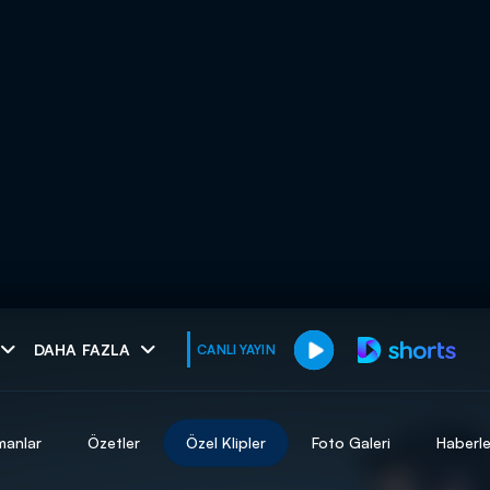
muhteşem ikili
DAHA FAZLA
CANLI YAYIN
I
manlar
Özetler
Özel Klipler
Foto Galeri
Haberle