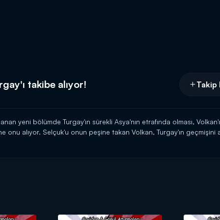
rgay'ı takibe alıyor!
Takip 
nan yeni bölümde Turgay'ın sürekli Asya'nın etrafında olması, Volkan'
 onu alıyor. Selçuk'u onun peşine takan Volkan, Turgay'ın geçmişini 
lik yaptığını ve çocuğu olduğunu öğreniyor. Henüz ona karşı kuvvetli b
a 20.00'de Kanal D'de!