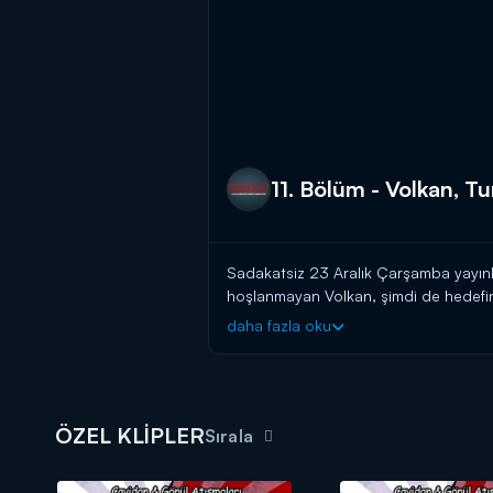
11. Bölüm - Volkan, Tu
Sadakatsiz 23 Aralık Çarşamba yayınla
hoşlanmayan Volkan, şimdi de hedefine
ettiriyor. Turgay'ın önceden bir evli
daha fazla oku
uğraşmaktan da geri durmuyor.
Sadakatsiz yeni bölümüyle Çarşamb
ÖZEL KLİPLER
Sırala