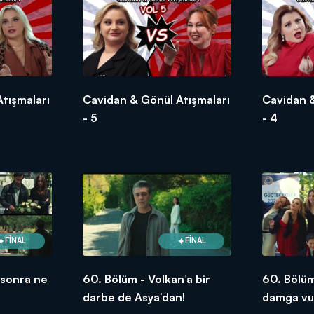
tışmaları
Cavidan & Gönül Atışmaları
Cavidan &
- 5
- 4
FİNAL
FİNAL
 sonra ne
60. Bölüm - Volkan’a bir
60. Bölü
darbe de Asya’dan!
damga vur