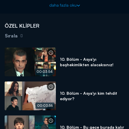
uçuruyor!
daha fazla oku
Sadakatsiz yeni bölümüyle Çarşamba 20.00'de Kanal D'de!
ÖZEL KLİPLER
Sırala
10. Bölüm - Asya'yı
başhekimlikten alacaksınız!
00:03:54
10. Bölüm - Asya'yı kim tehdit
ediyor?
00:03:56
10. Bölüm - Bu gece burada kalır