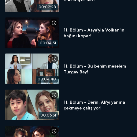
00:02:28
11. Bölüm - Asya'yla Volkan'ın
bağını kopar!
00:04:51
11. Bölüm - Bu benim meselem
Turgay Bey!
00:04:40
11. Bölüm - Derin, Ali'yi yanına
çekmeye çalışıyor!
00:06:51