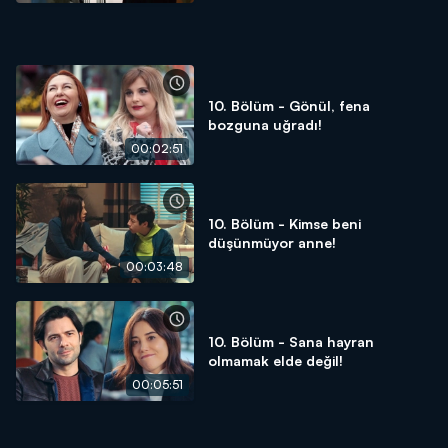
10. Bölüm - Gönül, fena
bozguna uğradı!
00:02:51
10. Bölüm - Kimse beni
düşünmüyor anne!
00:03:48
10. Bölüm - Sana hayran
olmamak elde değil!
00:05:51