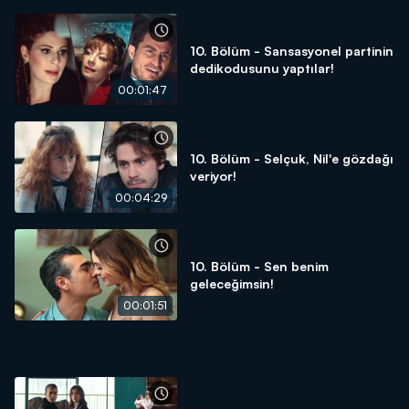
10. Bölüm - Sansasyonel partinin
dedikodusunu yaptılar!
00:01:47
10. Bölüm - Selçuk, Nil'e gözdağı
veriyor!
00:04:29
10. Bölüm - Sen benim
geleceğimsin!
00:01:51