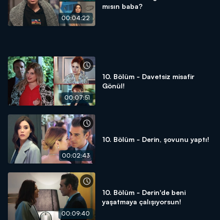
mısın baba?
00:04:22
10. Bölüm - Davetsiz misafir
Gönül!
00:07:51
10. Bölüm - Derin, şovunu yaptı!
00:02:43
10. Bölüm - Derin'de beni
yaşatmaya çalışıyorsun!
00:09:40