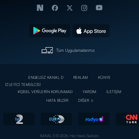
Tüm Uygulamalarımız
ENGELSİZ KANAL D
REKLAM
KÜNYE
İZLEYİCİ TEMSİLCİSİ
KİŞİSEL VERİLERİN KORUNMASI
YARDIM
İLETİŞİM
HATA BİLDİR
DİĞER
KANAL D © 2026. Her Hakkı Saklıdır.