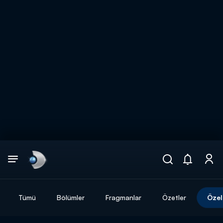
Arama
muhteşem ikili
ARAMA SONUÇLARI
Tümü
Bölümler
Fragmanlar
Özetler
Özel
DİĞER SONUÇLAR