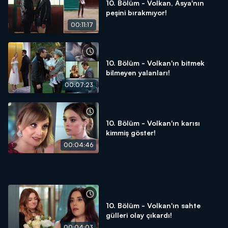
10. Bölüm - Volkan, Asya'nın
peşini bırakmıyor!
00:11:17
10. Bölüm - Volkan'ın bitmek
bilmeyen yalanları!
00:07:23
10. Bölüm - Volkan'ın karısı
kimmiş göster!
00:04:46
10. Bölüm - Volkan'ın sahte
gülleri olay çıkardı!
00:04:03