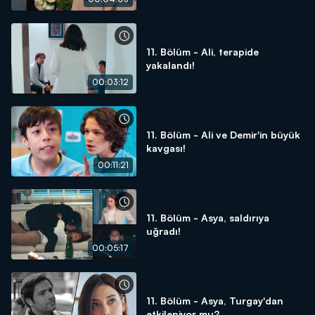
11. Bölüm - Ali, terapide
yakalandı!
00:03:12
11. Bölüm - Ali ve Demir'in büyük
kavgası!
00:11:21
11. Bölüm - Asya, saldırıya
uğradı!
00:05:17
11. Bölüm - Asya, Turgay'dan
etkileniyor mu?