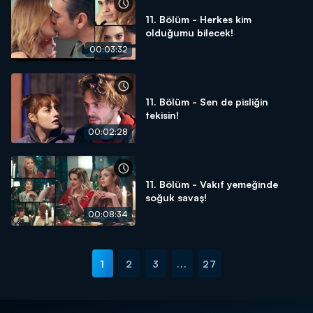
11. Bölüm - Herkes kim
olduğumu bilecek!
00:03:32
11. Bölüm - Sen de pisliğin
tekisin!
00:02:28
11. Bölüm - Vakıf yemeğinde
soğuk savaş!
00:08:34
1
2
3
...
27