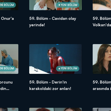
ENİ BÖLÜM
YENİ BÖLÜM
, Onur'a
59. Bölüm - Cavidan olay
59. Bölüm
yerinde!
Volkan'da
ENİ BÖLÜM
YENİ BÖLÜM
borcunu
59. Bölüm - Derin'in
59. Bölüm
din
karakoldaki zor anları!
arasında i