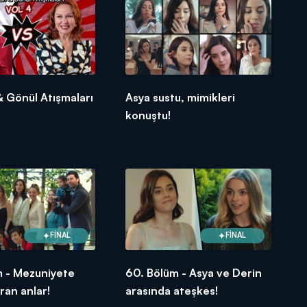
 Gönül Atışmaları
Asya sustu, mimikleri
konuştu!
FİNAL
FİNAL
m - Mezuniyete
60. Bölüm - Asya ve Derin
an anlar!
arasında ateşkes!