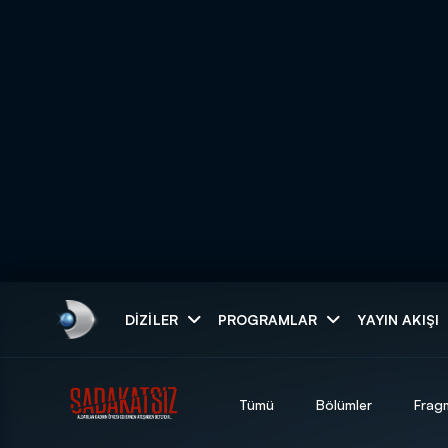
Arama
DIZILER
PROGRAMLAR
YAYIN AKIŞI
ARAMA SONUÇLAR
Tümü
Bölümler
Frag