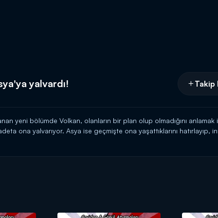
sya'ya yalvardı!
Takip 
an yeni bölümde Volkan, olanların bir plan olup olmadığını anlamak iç
deta ona yalvarıyor. Asya ise geçmişte ona yaşattıklarını hatırlayıp, 
a 20.00'de Kanal D'de!