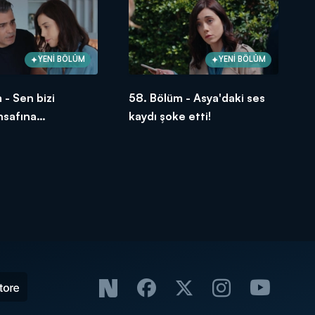
YENİ BÖLÜM
YENİ BÖLÜM
 - Sen bizi
58. Bölüm - Asya'daki ses
insafına
kaydı şoke etti!
sun Volkan!