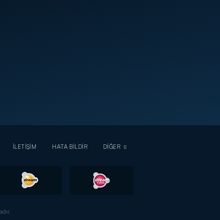
İLETİŞİM
HATA BİLDİR
DİĞER
dır.