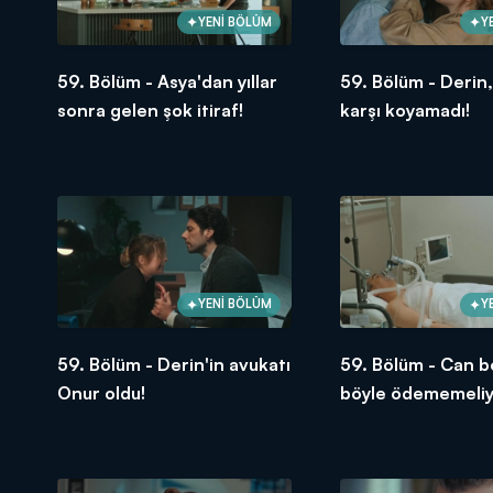
YENİ BÖLÜM
Y
59. Bölüm - Asya'dan yıllar
59. Bölüm - Derin
sonra gelen şok itiraf!
karşı koyamadı!
YENİ BÖLÜM
Y
59. Bölüm - Derin'in avukatı
59. Bölüm - Can 
Onur oldu!
böyle ödememeliy
Volkan!