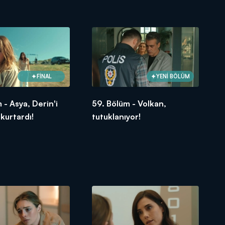
FİNAL
YENİ BÖLÜM
 - Asya, Derin'i
59. Bölüm - Volkan,
 kurtardı!
tutuklanıyor!