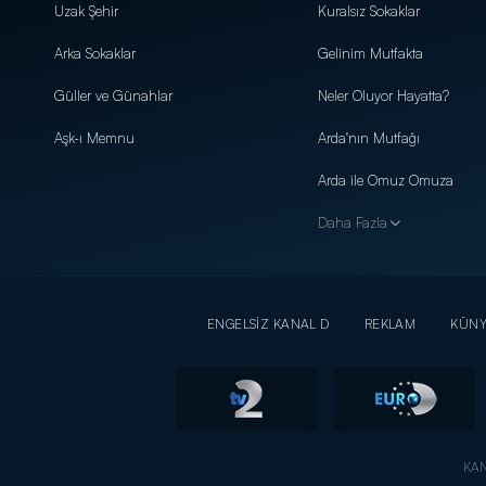
Uzak Şehir
Kuralsız Sokaklar
Arka Sokaklar
Gelinim Mutfakta
Güller ve Günahlar
Neler Oluyor Hayatta?
Aşk-ı Memnu
Arda'nın Mutfağı
Arda ile Omuz Omuza
Daha Fazla
ENGELSİZ KANAL D
REKLAM
KÜN
KAN