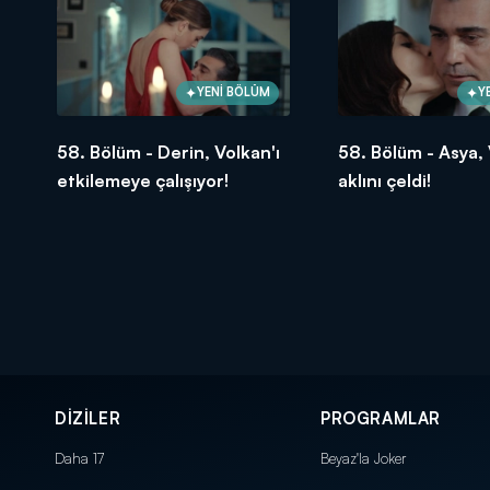
YENİ BÖLÜM
Y
58. Bölüm - Derin, Volkan'ı
58. Bölüm - Asya, 
etkilemeye çalışıyor!
aklını çeldi!
DİZİLER
PROGRAMLAR
Daha 17
Beyaz'la Joker