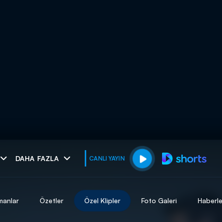
muhteşem ikili
DAHA FAZLA
CANLI YAYIN
I
manlar
Özetler
Özel Klipler
Foto Galeri
Haberle