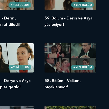
YENİ BÖLÜM
YENİ BÖLÜM
 - Derin,
59. Bölüm - Derin ve Asya
n af diledi!
yüzleşiyor!
YENİ BÖLÜM
YENİ BÖLÜM
 - Derya ve Asya
58. Bölüm - Volkan,
pler gerildi!
bıçaklanıyor!