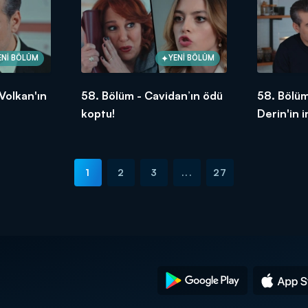
ENİ BÖLÜM
YENİ BÖLÜM
Volkan'ın
58. Bölüm - Cavidan’ın ödü
58. Bölüm
koptu!
Derin'in 
bırakıyor
1
2
3
...
27