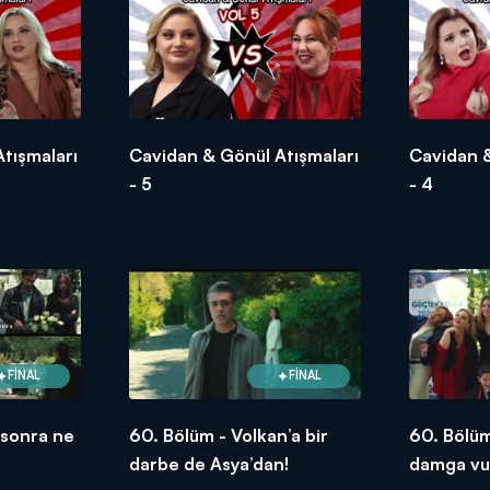
tışmaları
Cavidan & Gönül Atışmaları
Cavidan &
- 5
- 4
FİNAL
FİNAL
 sonra ne
60. Bölüm - Volkan’a bir
60. Bölü
darbe de Asya’dan!
damga vur