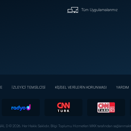
Tüm Uygulamalarımız
YE
İZLEYİCİ TEMSİLCİSİ
KİŞİSEL VERİLERİN KORUNMASI
YARDIM
AL D © 2026. Her Hakkı Saklıdır.
Bilgi Toplumu Hizmetleri MKK tarafından sağlanmakta