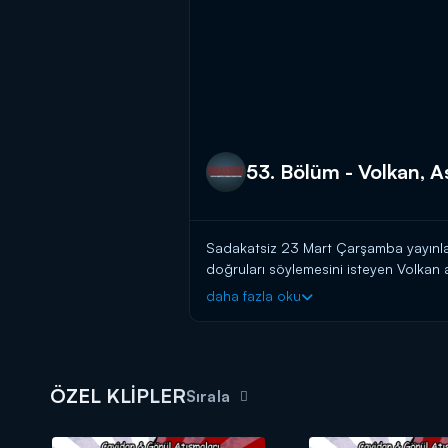
53. Bölüm - Volkan, A
Sadakatsiz 23 Mart Çarşamba yayınlan
doğruları söylemesini isteyen Volkan a
daha fazla oku
Sadakatsiz yeni bölümüyle Çarşamb
ÖZEL KLİPLER
Sırala