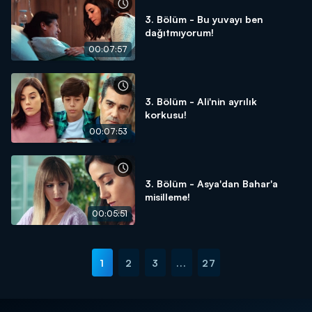
3. Bölüm - Bu yuvayı ben
dağıtmıyorum!
00:07:57
3. Bölüm - Ali'nin ayrılık
korkusu!
00:07:53
3. Bölüm - Asya'dan Bahar'a
misilleme!
00:05:51
1
2
3
...
27