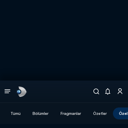
Arama
muhteşem ikili
ARAMA SONUÇLARI
Tümü
Bölümler
Fragmanlar
Özetler
Özel
DİĞER SONUÇLAR