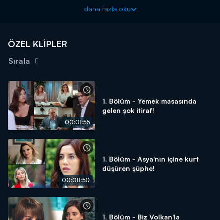
yapacağını şaşırıyor. Derin'in onu takip ettiğini öğrenen Volkan,
daha fazla oku
bu defa çok sinirleniyor ve Derin yaptığından dolayı büyük utanç
hissediyor!
Sadakatsiz yeni bölümüyle Çarşamba 20.00'de Kanal D'de!
ÖZEL KLİPLER
Sırala
1. Bölüm - Yemek masasında
gelen şok itiraf!
00:01:55
1. Bölüm - Asya'nın içine kurt
düşüren şüphe!
00:08:50
1. Bölüm - Biz Volkan'la