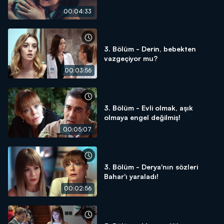
00:04:33
3. Bölüm - Derin, bebekten
vazgeçiyor mu?
00:03:56
3. Bölüm - Evli olmak, aşık
olmaya engel değilmiş!
00:05:07
3. Bölüm - Derya'nın sözleri
Bahar'ı yaraladı!
00:02:56