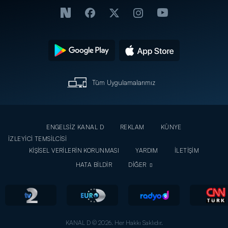
Tüm Uygulamalarımız
ENGELSİZ KANAL D
REKLAM
KÜNYE
İZLEYİCİ TEMSİLCİSİ
KİŞİSEL VERİLERİN KORUNMASI
YARDIM
İLETİŞİM
HATA BİLDİR
DİĞER
KANAL D © 2026. Her Hakkı Saklıdır.