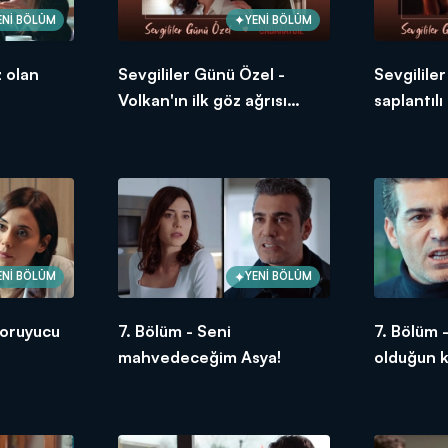
ENİ BÖLÜM
YENİ BÖLÜM
z olan
Sevgililer Günü Özel -
Sevgililer
Volkan'ın ilk göz ağrısı
saplantılı
Asya!
ENİ BÖLÜM
YENİ BÖLÜM
koruyucu
7. Bölüm - Seni
7. Bölüm 
mahvedeceğim Asya!
olduğun k