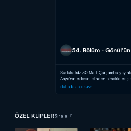
54. Bölüm - Gönül'ün
Sadakatsiz 30 Mart Çarşamba yayınlan
Asya'nın odasını elinden almakla başl
Peki Gönül geri adım atacak mı yoksa 
daha fazla oku
Sadakatsiz yeni bölümüyle Çarşamb
ÖZEL KLİPLER
Sırala