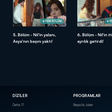
YENİ BÖLÜM
Y
5. Bölüm - Nil'in yalanı,
6. Bölüm - Nil'in it
Asya'nın başını yaktı!
ayrılık getirdi!
DİZİLER
PROGRAMLAR
Daha 17
Beyaz'la Joker