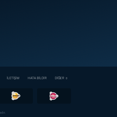
İLETİŞİM
HATA BİLDİR
DİĞER
dır.