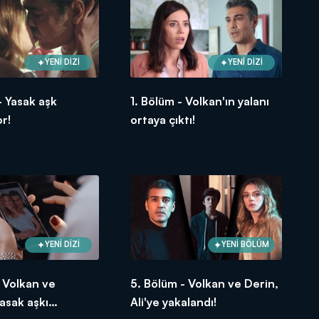
YENİ DİZİ
YENİ DİZİ
- Yasak aşk
1. Bölüm - Volkan'ın yalanı
or!
ortaya çıktı!
YENİ DİZİ
YENİ BÖLÜM
- Volkan ve
5. Bölüm - Volkan ve Derin,
yasak aşkı
Ali'ye yakalandı!