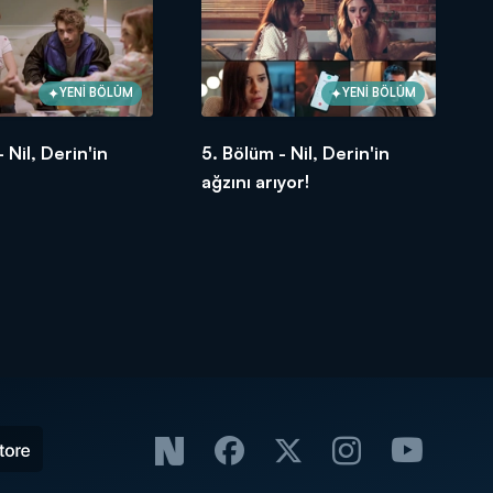
YENİ BÖLÜM
YENİ BÖLÜM
 Nil, Derin'in
5. Bölüm - Nil, Derin'in
ağzını arıyor!