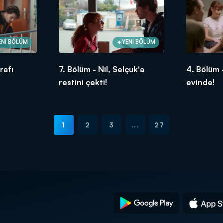
ENİ BÖLÜM
YENİ BÖLÜM
irafı
7. Bölüm - Nil, Selçuk'a
4. Bölüm -
restini çekti!
evinde!
1
2
3
...
27