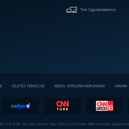
Tüm Uygulamalarımız
YE
İZLEYİCİ TEMSİLCİSİ
KİŞİSEL VERİLERİN KORUNMASI
YARDIM
AL D © 2026. Her Hakkı Saklıdır.
Bilgi Toplumu Hizmetleri MKK tarafından sağlanmakta