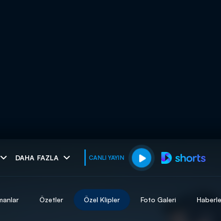
muhteşem ikili
DAHA FAZLA
CANLI YAYIN
I
manlar
Özetler
Özel Klipler
Foto Galeri
Haberle