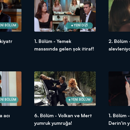
ENİ BÖLÜM
YENİ DİZİ
kiyatr
1. Bölüm - Yemek
2. Bölüm 
masasında gelen şok itiraf!
alevleniy
ENİ BÖLÜM
YENİ BÖLÜM
a acı
6. Bölüm - Volkan ve Mert
1. Bölüm 
yumruk yumruğa!
Derin'in 