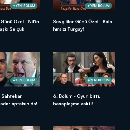
YENİ BÖLÜM
YENİ BÖLÜM
 Günü Özel - Nil'in
Sevgililer Günü Özel - Kalp
 aşkı Selçuk!
hırsızı Turgay!
YENİ BÖLÜM
YENİ BÖLÜM
- Sahtekar
6. Bölüm - Oyun bitti,
adar aptalsın da!
hesaplaşma vakti!