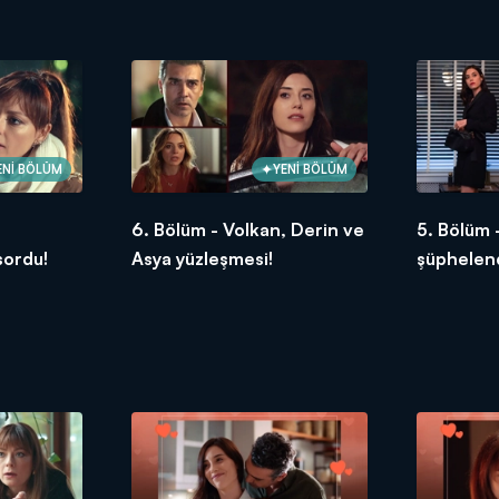
belgelend
ENİ BÖLÜM
YENİ BÖLÜM
6. Bölüm - Volkan, Derin ve
5. Bölüm 
sordu!
Asya yüzleşmesi!
şüphelend