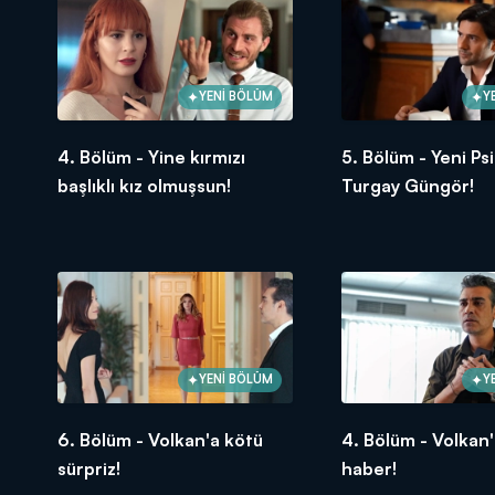
YENİ BÖLÜM
Y
4. Bölüm - Yine kırmızı
5. Bölüm - Yeni Psi
başlıklı kız olmuşsun!
Turgay Güngör!
YENİ BÖLÜM
Y
6. Bölüm - Volkan'a kötü
4. Bölüm - Volkan'
sürpriz!
haber!