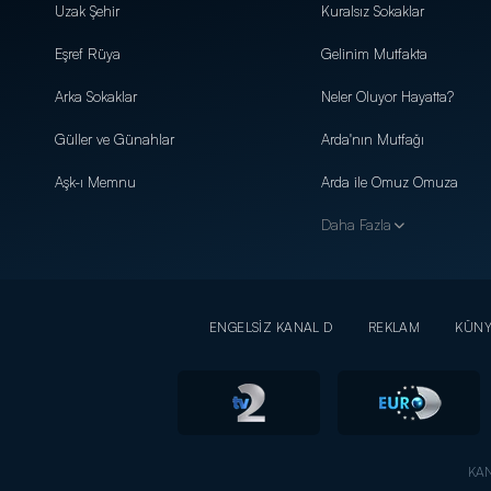
Uzak Şehir
Kuralsız Sokaklar
Eşref Rüya
Gelinim Mutfakta
Arka Sokaklar
Neler Oluyor Hayatta?
Güller ve Günahlar
Arda'nın Mutfağı
Aşk-ı Memnu
Arda ile Omuz Omuza
Daha Fazla
ENGELSİZ KANAL D
REKLAM
KÜN
KAN