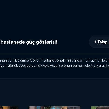
 hastanede güç gösterisi!
Takip 
an yeni bölümde Gönül, hastane yönetimini eline alır almaz hamlelerin
ayan Gönül, epeyce can sıkıyor. Asya ise onun bu hamlelerine karşılık
hırsı ona daha da ileri gitmesini mi söyleyecek?
a 20.00'de Kanal D'de!