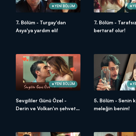
YENİ BÖLÜM
Y
7. Bölüm - Turgay'dan
7. Bölüm - Tarafsı
Asya'ya yardım eli!
bertaraf olur!
YENİ BÖLÜM
Y
Sevgililer Günü Özel -
5. Bölüm - Senin 
Derin ve Volkan'ın şehvet
meleğin benim!
dolu aşkları!