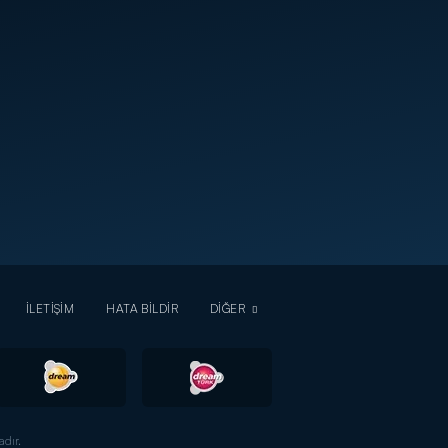
İLETİŞİM
HATA BİLDİR
DİĞER
dır.