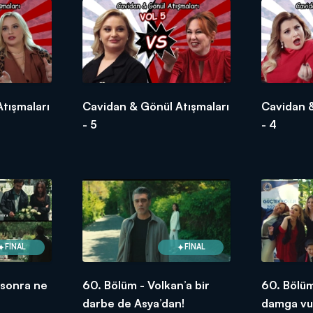
tışmaları
Cavidan & Gönül Atışmaları
Cavidan &
- 5
- 4
FİNAL
FİNAL
 sonra ne
60. Bölüm - Volkan’a bir
60. Bölü
darbe de Asya’dan!
damga vur