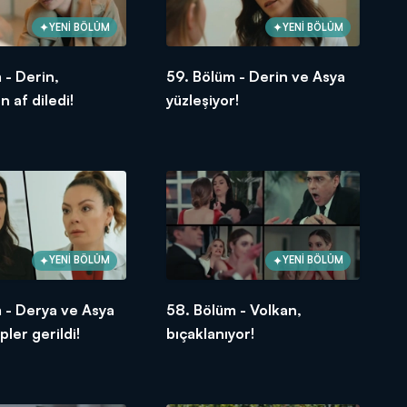
YENİ BÖLÜM
YENİ BÖLÜM
 - Derin,
59. Bölüm - Derin ve Asya
n af diledi!
yüzleşiyor!
YENİ BÖLÜM
YENİ BÖLÜM
 - Derya ve Asya
58. Bölüm - Volkan,
pler gerildi!
bıçaklanıyor!