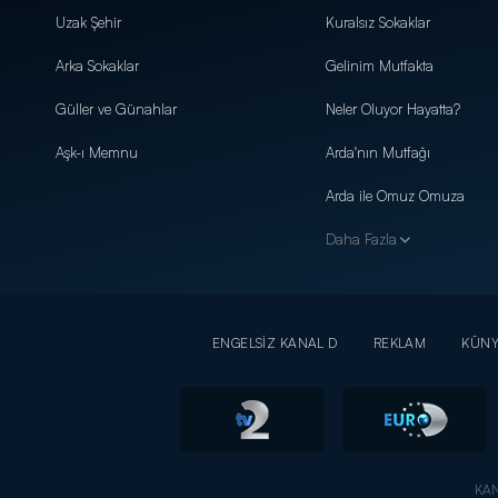
Uzak Şehir
Kuralsız Sokaklar
Arka Sokaklar
Gelinim Mutfakta
Güller ve Günahlar
Neler Oluyor Hayatta?
Aşk-ı Memnu
Arda'nın Mutfağı
Arda ile Omuz Omuza
Daha Fazla
ENGELSİZ KANAL D
REKLAM
KÜN
KAN