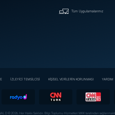
Tüm Uygulamalarımız
YE
İZLEYİCİ TEMSİLCİSİ
KİŞİSEL VERİLERİN KORUNMASI
YARDIM
AL D © 2026. Her Hakkı Saklıdır.
Bilgi Toplumu Hizmetleri MKK tarafından sağlanmakta