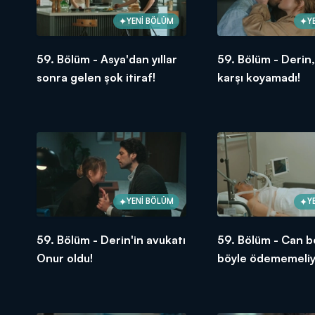
YENİ BÖLÜM
Y
59. Bölüm - Asya'dan yıllar
59. Bölüm - Derin
sonra gelen şok itiraf!
karşı koyamadı!
YENİ BÖLÜM
Y
59. Bölüm - Derin'in avukatı
59. Bölüm - Can 
Onur oldu!
böyle ödememeliy
Volkan!