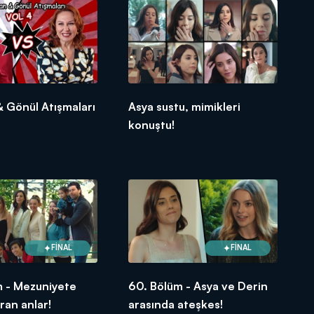
 Gönül Atışmaları
Asya sustu, mimikleri
konuştu!
FİNAL
FİNAL
m - Mezuniyete
60. Bölüm - Asya ve Derin
an anlar!
arasında ateşkes!