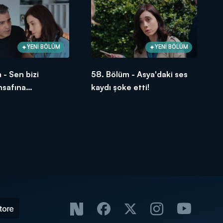
YENİ BÖLÜM
YENİ BÖLÜM
 - Sen bizi
58. Bölüm - Asya'daki ses
insafına
kaydı şoke etti!
sun Volkan!