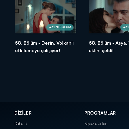
YENİ BÖLÜM
Y
58. Bölüm - Derin, Volkan'ı
58. Bölüm - Asya, 
etkilemeye çalışıyor!
aklını çeldi!
DİZİLER
PROGRAMLAR
Daha 17
Beyaz'la Joker