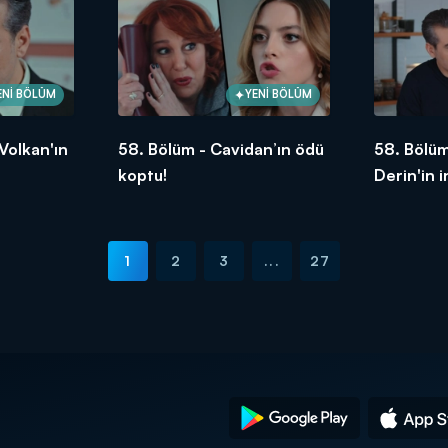
ENİ BÖLÜM
YENİ BÖLÜM
Volkan'ın
58. Bölüm - Cavidan’ın ödü
58. Bölüm
koptu!
Derin'in 
bırakıyor
1
2
3
...
27