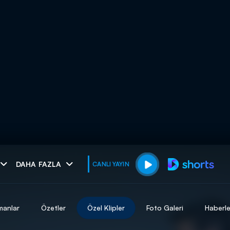
muhteşem ikili
DAHA FAZLA
CANLI YAYIN
I
manlar
Özetler
Özel Klipler
Foto Galeri
Haberle