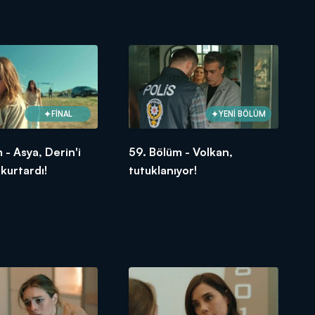
FİNAL
YENİ BÖLÜM
 - Asya, Derin'i
59. Bölüm - Volkan,
 kurtardı!
tutuklanıyor!