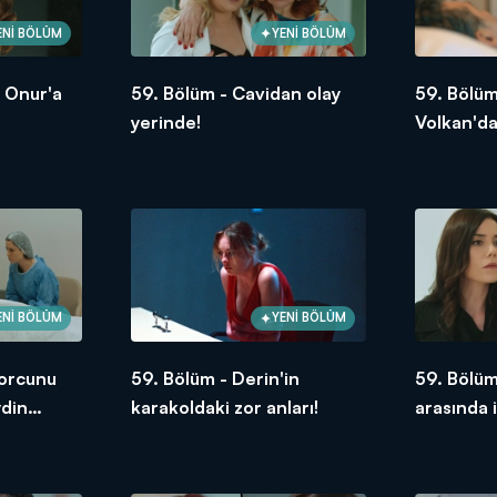
ENİ BÖLÜM
YENİ BÖLÜM
, Onur'a
59. Bölüm - Cavidan olay
59. Bölüm
yerinde!
Volkan'da
ENİ BÖLÜM
YENİ BÖLÜM
borcunu
59. Bölüm - Derin'in
59. Bölüm
din
karakoldaki zor anları!
arasında i