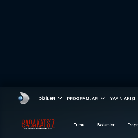
Arama
DIZILER
PROGRAMLAR
YAYIN AKIŞI
ARAMA SONUÇLAR
Tümü
Bölümler
Frag