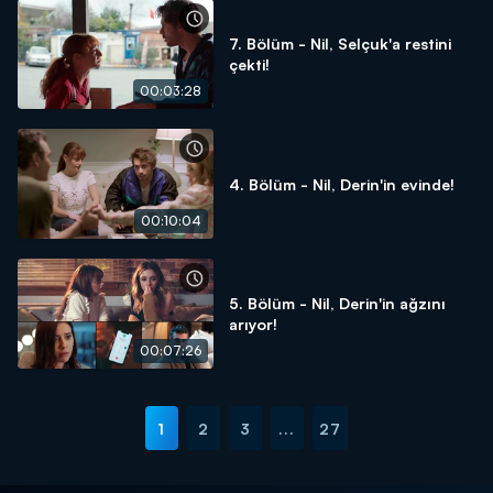
7. Bölüm - Nil, Selçuk'a restini
çekti!
00:03:28
4. Bölüm - Nil, Derin'in evinde!
00:10:04
5. Bölüm - Nil, Derin'in ağzını
arıyor!
00:07:26
1
2
3
...
27