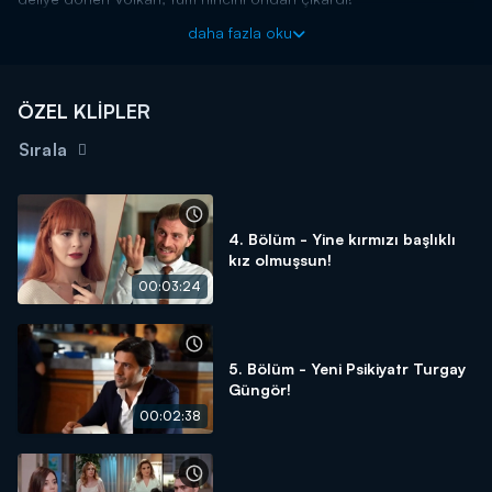
Sadakatsiz yeni bölümüyle Çarşamba 20.00'de Kanal D'de!
daha fazla oku
ÖZEL KLİPLER
Sırala
4. Bölüm - Yine kırmızı başlıklı
kız olmuşsun!
00:03:24
5. Bölüm - Yeni Psikiyatr Turgay
Güngör!
00:02:38