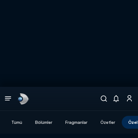
Arama
muhteşem ikili
ARAMA SONUÇLARI
Tümü
Bölümler
Fragmanlar
Özetler
Özel
DİĞER SONUÇLAR