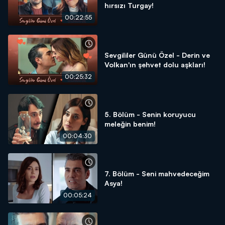
hırsızı Turgay!
00:22:55
Sevgililer Günü Özel - Derin ve
Volkan'ın şehvet dolu aşkları!
00:25:32
5. Bölüm - Senin koruyucu
meleğin benim!
00:04:30
7. Bölüm - Seni mahvedeceğim
Asya!
00:05:24