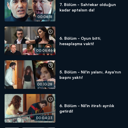
7. Bölüm - Sahtekar olduğun
kadar aptalsın da!
00:06:18
6. Bölüm - Oyun bitti,
hesaplaşma vakti!
00:06:46
5. Bölüm - Nil'in yalanı, Asya'nın
başını yaktı!
00:10:28
6. Bölüm - Nil'in itirafı ayrılık
getirdi!
00:04:23