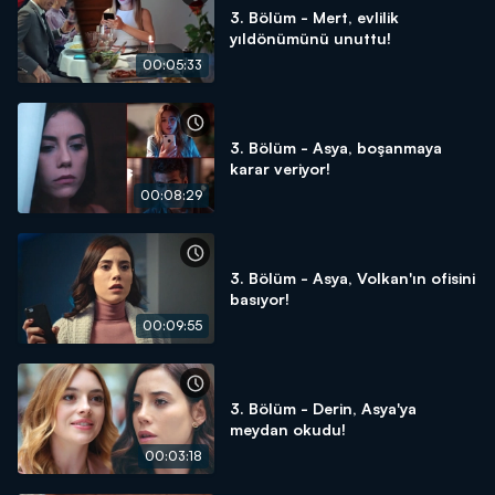
3. Bölüm - Mert, evlilik
yıldönümünü unuttu!
00:05:33
3. Bölüm - Asya, boşanmaya
karar veriyor!
00:08:29
3. Bölüm - Asya, Volkan'ın ofisini
basıyor!
00:09:55
3. Bölüm - Derin, Asya'ya
meydan okudu!
00:03:18