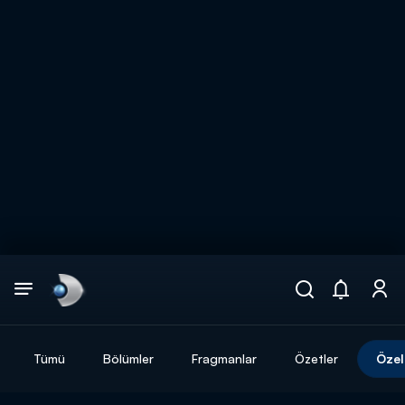
Arama
muhteşem ikili
ARAMA SONUÇLARI
Tümü
Bölümler
Fragmanlar
Özetler
Özel
DİĞER SONUÇLAR