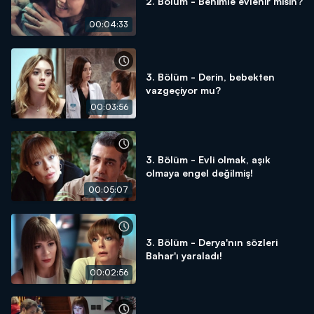
2. Bölüm - Benimle evlenir misin?
00:04:33
3. Bölüm - Derin, bebekten
vazgeçiyor mu?
00:03:56
3. Bölüm - Evli olmak, aşık
olmaya engel değilmiş!
00:05:07
3. Bölüm - Derya'nın sözleri
Bahar'ı yaraladı!
00:02:56