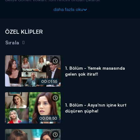
Sadakatsiz yeni bölümüyle Çarşamba 20.00'de Kanal D'de!
daha fazla oku
ÖZEL KLİPLER
Sırala
1. Bölüm - Yemek masasında
gelen şok itiraf!
00:01:55
1. Bölüm - Asya'nın içine kurt
düşüren şüphe!
00:08:50