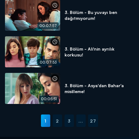
3. Bölüm - Bu yuvayı ben
dağıtmıyorum!
00:07:57
3. Bölüm - Ali'nin ayrılık
korkusu!
00:07:53
3. Bölüm - Asya'dan Bahar'a
misilleme!
00:05:51
1
2
3
...
27