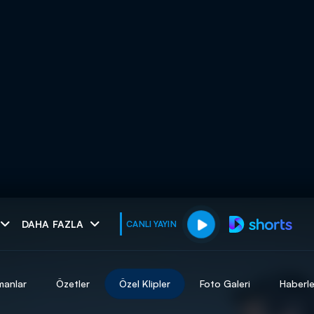
muhteşem ikili
DAHA FAZLA
CANLI YAYIN
I
manlar
Özetler
Özel Klipler
Foto Galeri
Haberle