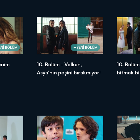
ENİ BÖLÜM
YENİ BÖLÜM
enim
10. Bölüm - Volkan,
10. Bölüm
Asya'nın peşini bırakmıyor!
bitmek bi