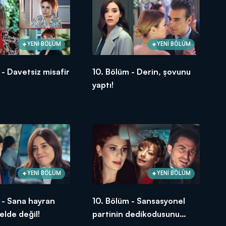
YENİ BÖLÜM
YENİ BÖLÜM
 - Davetsiz misafir
10. Bölüm - Derin, şovunu
yaptı!
YENİ BÖLÜM
YENİ BÖLÜM
 - Sana hayran
10. Bölüm - Sansasyonel
lde değil!
partinin dedikodusunu