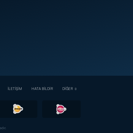
İLETİŞİM
HATA BİLDİR
DİĞER
dır.