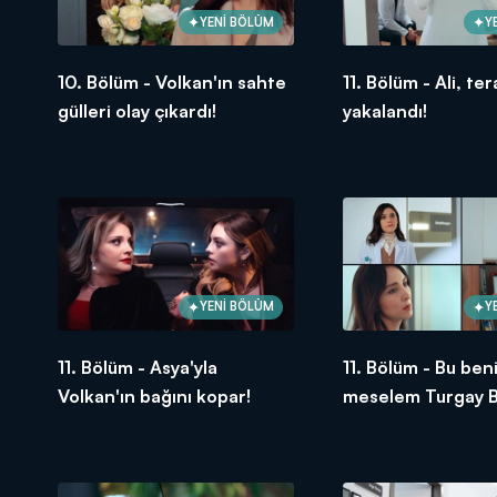
YENİ BÖLÜM
Y
10. Bölüm - Volkan'ın sahte
11. Bölüm - Ali, te
gülleri olay çıkardı!
yakalandı!
YENİ BÖLÜM
Y
11. Bölüm - Asya'yla
11. Bölüm - Bu ben
Volkan'ın bağını kopar!
meselem Turgay B