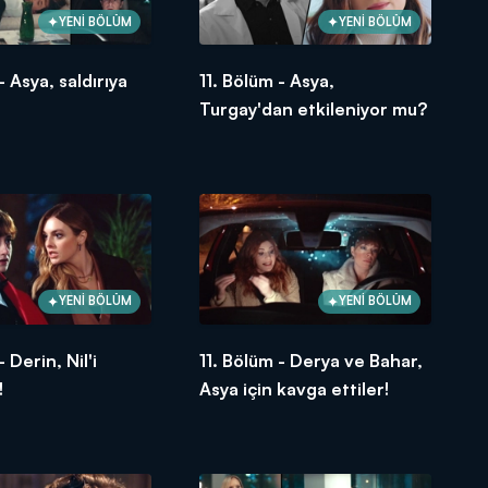
YENİ BÖLÜM
YENİ BÖLÜM
- Asya, saldırıya
11. Bölüm - Asya,
Turgay'dan etkileniyor mu?
YENİ BÖLÜM
YENİ BÖLÜM
- Derin, Nil'i
11. Bölüm - Derya ve Bahar,
!
Asya için kavga ettiler!