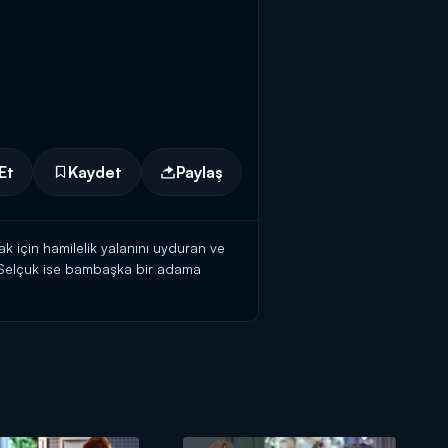
Et
Kaydet
Paylaş
k için hamilelik yalanını uyduran ve
n Selçuk ise bambaşka bir adama
eğini saklamıştı ancak artık buna bir
l'i terk etti. İşte o anlar...