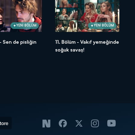
YENİ BÖLÜM
YENİ BÖLÜM
- Sen de pisliğin
11. Bölüm - Vakıf yemeğinde
soğuk savaş!