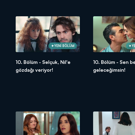
YENİ BÖLÜM
Y
10. Bölüm - Selçuk, Nil'e
10. Bölüm - Sen b
gözdağı veriyor!
geleceğimsin!