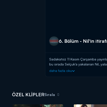
6. Bölüm - Nil'in itirafı
Sadakatsiz 11 Kasım Çarşamba yayınlana
bu sırada Selçuk'a yakalanan Nil, ya
dönüşmüş, Nil'e çok iyi davranmaya baş
daha fazla oku
son vermeliydi. Nil, sonunda Selçuk'a he
Sadakatsiz yeni bölümüyle Çarşamb
ÖZEL KLİPLER
Sırala