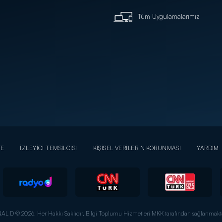
Tüm Uygulamalarımız
YE
İZLEYİCİ TEMSİLCİSİ
KİŞİSEL VERİLERİN KORUNMASI
YARDIM
AL D © 2026. Her Hakkı Saklıdır.
Bilgi Toplumu Hizmetleri MKK tarafından sağlanmakta