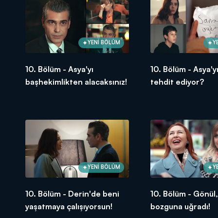
YENİ BÖLÜM
Y
10. Bölüm - Asya'yı
10. Bölüm - Asya'y
başhekimlikten alacaksınız!
tehdit ediyor?
YENİ BÖLÜM
Y
10. Bölüm - Derin'de beni
10. Bölüm - Gönül
yaşatmaya çalışıyorsun!
bozguna uğradı!