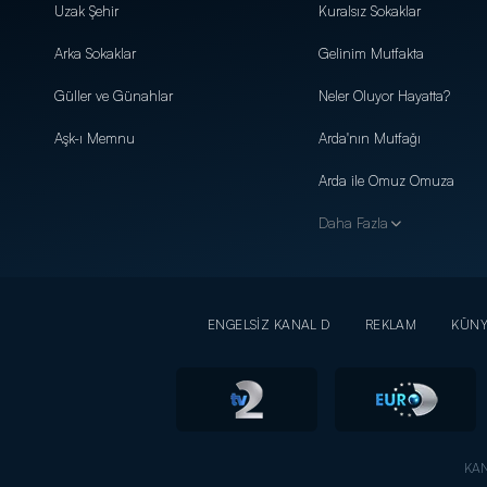
Uzak Şehir
Kuralsız Sokaklar
Arka Sokaklar
Gelinim Mutfakta
Güller ve Günahlar
Neler Oluyor Hayatta?
Aşk-ı Memnu
Arda'nın Mutfağı
Arda ile Omuz Omuza
Daha Fazla
ENGELSİZ KANAL D
REKLAM
KÜN
KAN