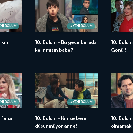
ENİ BÖLÜM
YENİ BÖLÜM
ı kim
10. Bölüm - Bu gece burada
10. Bölüm
kalır mısın baba?
Gönül!
ENİ BÖLÜM
YENİ BÖLÜM
, fena
10. Bölüm - Kimse beni
10. Bölüm
düşünmüyor anne!
olmamak e