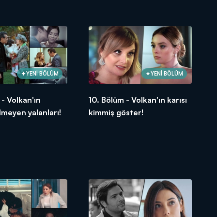
yaptılar!
YENİ BÖLÜM
YENİ BÖLÜM
 - Volkan'ın
10. Bölüm - Volkan'ın karısı
lmeyen yalanları!
kimmiş göster!