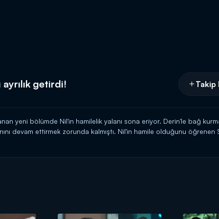
 ayrılık getirdi!
Takip 
n yeni bölümde Nil'in hamilelik yalanı sona eriyor. Derin'le bağ kurma
lanını devam ettirmek zorunda kalmıştı. Nil'in hamile olduğunu öğrene
lamıştı. Selçuk'un bu tavırları hoşuna giden Nil, hamile olmadığı gerç
r şeyi itiraf etti. Bu yalanın ortaya çıkmasıyla deliye dönen Selçuk ise Ni
a 20.00'de Kanal D'de!