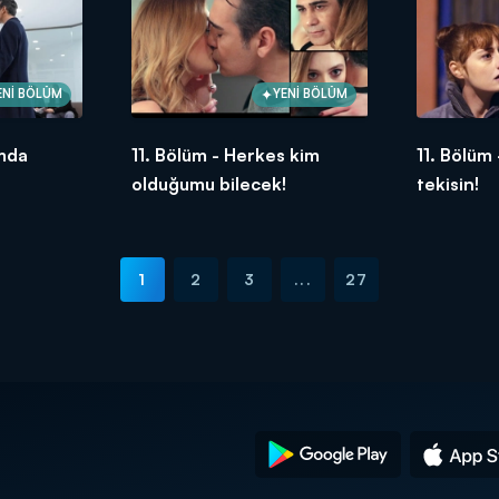
ENİ BÖLÜM
YENİ BÖLÜM
ımda
11. Bölüm - Herkes kim
11. Bölüm 
olduğumu bilecek!
tekisin!
1
2
3
...
27