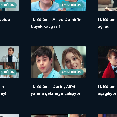
ENİ BÖLÜM
YENİ BÖLÜM
rapide
11. Bölüm - Ali ve Demir'in
11. Bölüm 
büyük kavgası!
uğradı!
ENİ BÖLÜM
YENİ BÖLÜM
im
11. Bölüm - Derin, Ali'yi
11. Bölüm 
ey!
yanına çekmeye çalışıyor!
aşağılıyor