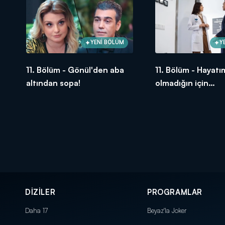
YENİ BÖLÜM
Y
11. Bölüm - Gönül'den aba
11. Bölüm - Hayat
altından sopa!
olmadığın için
şükrediyorum!
DİZİLER
PROGRAMLAR
Daha 17
Beyaz'la Joker