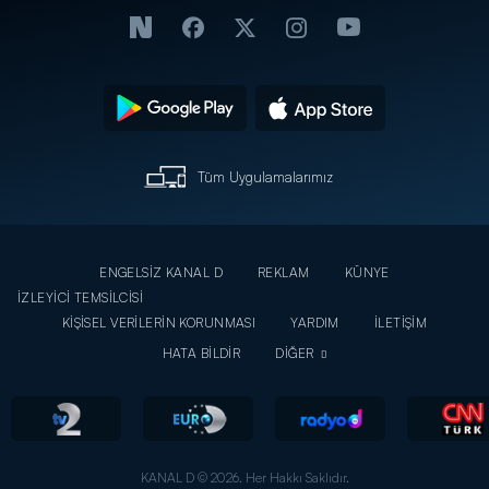
Tüm Uygulamalarımız
ENGELSİZ KANAL D
REKLAM
KÜNYE
İZLEYİCİ TEMSİLCİSİ
KİŞİSEL VERİLERİN KORUNMASI
YARDIM
İLETİŞİM
HATA BİLDİR
DİĞER
KANAL D © 2026. Her Hakkı Saklıdır.