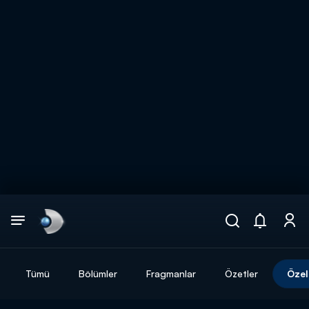
Arama
muhteşem ikili
ARAMA SONUÇLARI
Tümü
Bölümler
Fragmanlar
Özetler
Özel
DİĞER SONUÇLAR