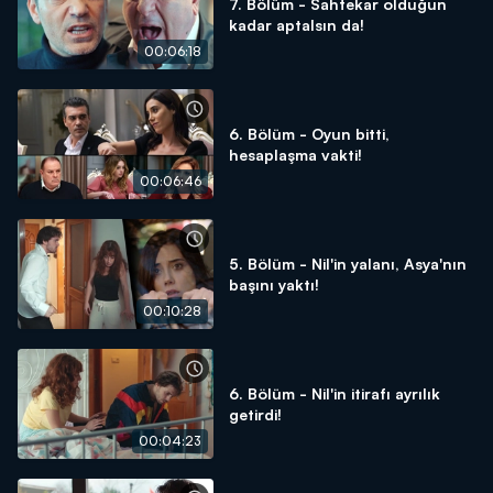
7. Bölüm - Sahtekar olduğun
kadar aptalsın da!
00:06:18
6. Bölüm - Oyun bitti,
hesaplaşma vakti!
00:06:46
5. Bölüm - Nil'in yalanı, Asya'nın
başını yaktı!
00:10:28
6. Bölüm - Nil'in itirafı ayrılık
getirdi!
00:04:23