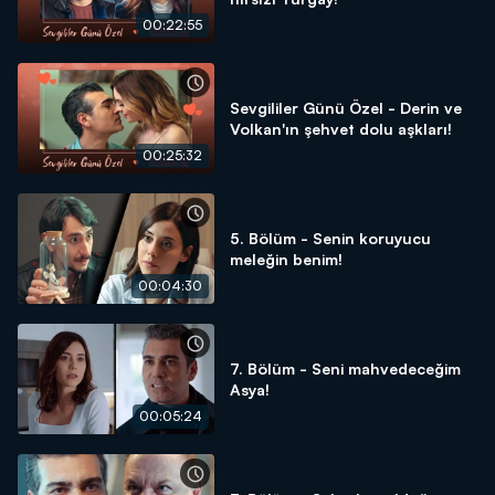
00:22:55
Sevgililer Günü Özel - Derin ve
Volkan'ın şehvet dolu aşkları!
00:25:32
5. Bölüm - Senin koruyucu
meleğin benim!
00:04:30
7. Bölüm - Seni mahvedeceğim
Asya!
00:05:24