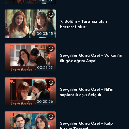
7. Bölüm - Tarafsız olan
bertaraf olur!
00:03:45
Sevgililer Günü Özel - Volkan'ın
ilk göz ağrısı Asya!
00:23:23
Sevgililer Günü Özel - Nil'in
saplantılı aşkı Selçuk!
00:20:26
Sevgililer Günü Özel - Kalp
hırsızı Turgay!