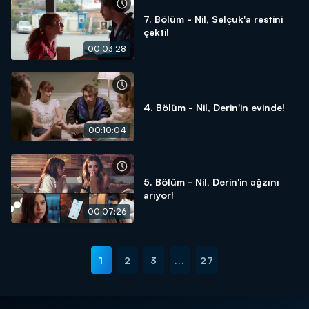
7. Bölüm - Nil, Selçuk'a restini
çekti!
00:03:28
4. Bölüm - Nil, Derin'in evinde!
00:10:04
5. Bölüm - Nil, Derin'in ağzını
arıyor!
00:07:26
1
2
3
...
27