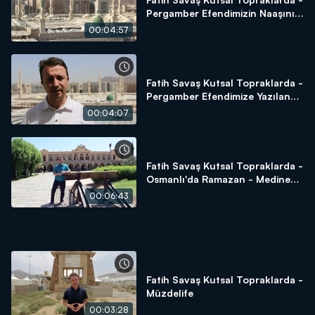
Pergamber Efendimizin Naaşını
Almaya Çalışanların Öyküsü
00:04:57
Fatih Savaş Kutsal Topraklarda -
Pergamber Efendimize Yazılan
Naat-ı Şerif
00:04:07
Fatih Savaş Kutsal Topraklarda -
Osmanlı'da Ramazan - Medine
Tren İstasyonu - Sukya Mescidi -
00:06:43
Amberiye Cami
Fatih Savaş Kutsal Topraklarda -
Müzdelife
00:03:28