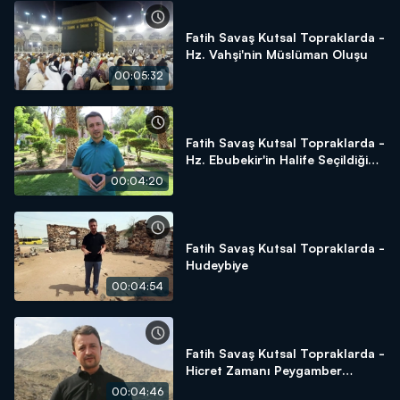
Fatih Savaş Kutsal Topraklarda -
Hz. Vahşi'nin Müslüman Oluşu
00:05:32
Fatih Savaş Kutsal Topraklarda -
Hz. Ebubekir'in Halife Seçildiği
Alan - Beni Saide Gölgeliği
00:04:20
Fatih Savaş Kutsal Topraklarda -
Hudeybiye
00:04:54
Fatih Savaş Kutsal Topraklarda -
Hicret Zamanı Peygamber
Efendimizin Saklandığı Yer Sevr
00:04:46