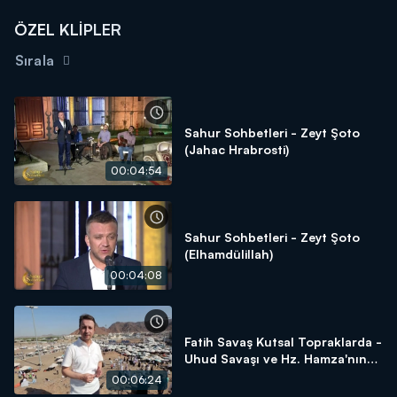
ÖZEL KLİPLER
Sırala
Sahur Sohbetleri - Zeyt Şoto
(Jahac Hrabrosti)
00:04:54
Sahur Sohbetleri - Zeyt Şoto
(Elhamdülillah)
00:04:08
Fatih Savaş Kutsal Topraklarda -
Uhud Savaşı ve Hz. Hamza'nın
Şehadeti
00:06:24