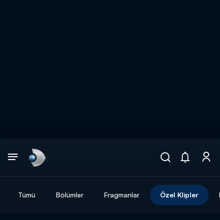
Arama
muhteşem ikili
ARAMA SONUÇLARI
Tümü
Bölümler
Fragmanlar
Özel Klipler
DİĞER SONUÇLAR