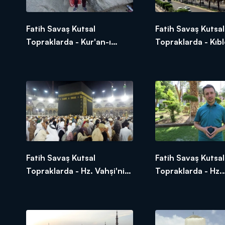
Fatih Savaş Kutsal
Fatih Savaş Kutsal
Topraklarda - Kur'an-ı
Topraklarda - Kıb
Kerim'in İndirildiği Hira
Kıblenin Değişimi
Mağarası
Fatih Savaş Kutsal
Fatih Savaş Kutsal
Topraklarda - Hz. Vahşi'nin
Topraklarda - Hz.
Müslüman Oluşu
Ebubekir'in Halife 
Alan - Beni Saide 