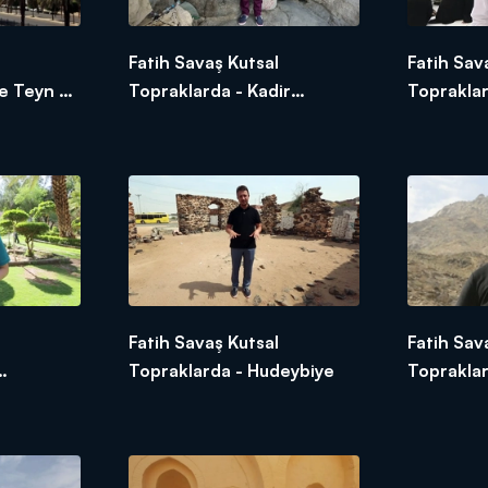
Fatih Savaş Kutsal
Fatih Sav
le Teyn ve
Topraklarda - Kadir
Topraklar
Gecesi'nin önemi
Öyküsü
Fatih Savaş Kutsal
Fatih Sav
Topraklarda - Hudeybiye
Topraklar
Seçildiği
Zamanı P
Gölgeliği
Efendimiz
Sevr Dağ