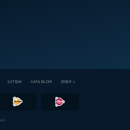
İLETİŞİM
HATA BİLDİR
DİĞER
dır.