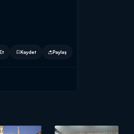
Et
Kaydet
Paylaş