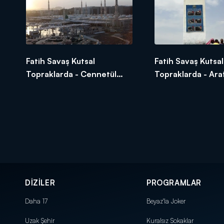
Fatih Savaş Kutsal
Fatih Savaş Kutsal
Topraklarda - Cennetül
Topraklarda - Araf
Baki (Sehabeler)
Abdestin Tarihi
Kabristanlığı
DİZİLER
PROGRAMLAR
Daha 17
Beyaz'la Joker
Uzak Şehir
Kuralsız Sokaklar