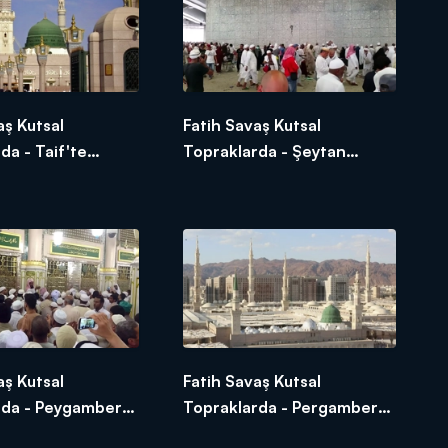
aş Kutsal
Fatih Savaş Kutsal
da - Taif'te
Topraklarda - Şeytan
r Efendimizin
Taşlama
aş Kutsal
Fatih Savaş Kutsal
rda - Peygamber
Topraklarda - Pergamber
zi Selamlama
Efendimizin Naaşını Almaya