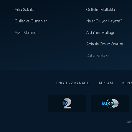
Arka Sokaklar
Gelinim Mutfakta
Güller ve Günahlar
Neler Oluyor Hayatta?
Aşk-ı Memnu
Arda'nın Mutfağı
Arda ile Omuz Omuza
Daha Fazla
ENGELSİZ KANAL D
REKLAM
KÜN
KAN