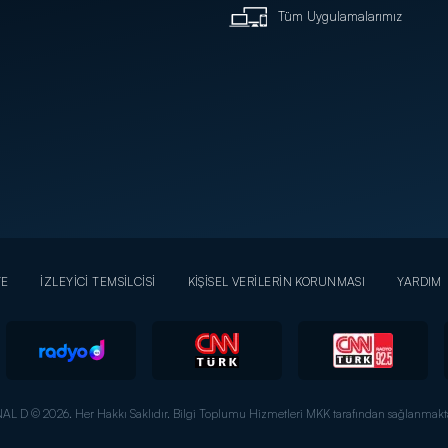
Tüm Uygulamalarımız
YE
İZLEYİCİ TEMSİLCİSİ
KİŞİSEL VERİLERİN KORUNMASI
YARDIM
AL D © 2026. Her Hakkı Saklıdır.
Bilgi Toplumu Hizmetleri MKK tarafından sağlanmakta