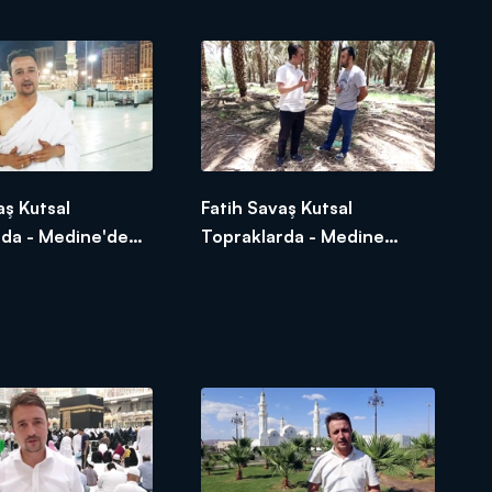
Çalışanların Öyküsü
aş Kutsal
Fatih Savaş Kutsal
rda - Medine'den
Topraklarda - Medine
 Yolculuk
hurma bahçesi ve
hurmanın önemi