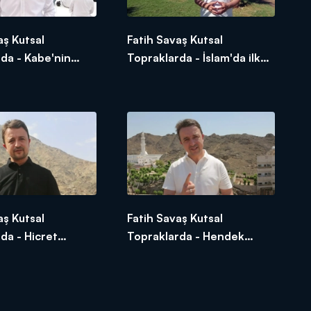
aş Kutsal
Fatih Savaş Kutsal
da - Kabe'nin
Topraklarda - İslam'da ilk
inşa edilen mescid Kubâ
Mescid-i
aş Kutsal
Fatih Savaş Kutsal
da - Hicret
Topraklarda - Hendek
eygamber
Savaşı Hikayesi
in Saklandığı Yer
ı