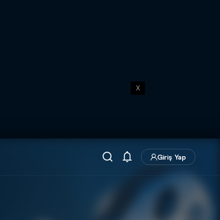
X
Giriş Yap