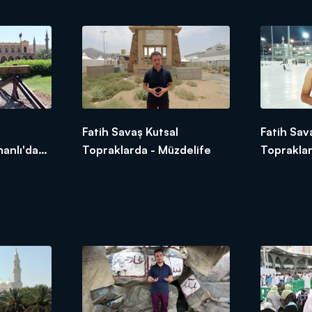
Fatih Savaş Kutsal
Fatih Sav
anlı'da
Topraklarda - Müzdelife
Toprakla
e Tren
Mekke'ye
Mescidi -