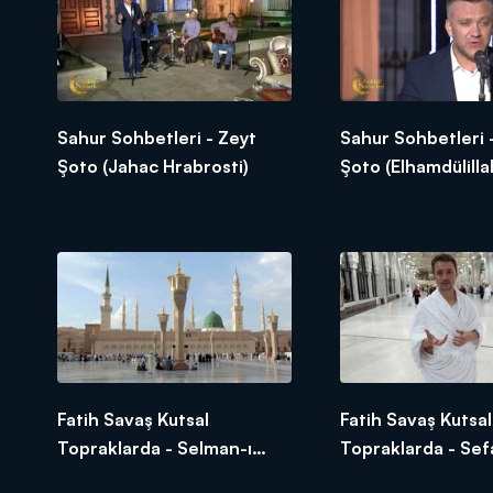
Sahur Sohbetleri - Zeyt
Sahur Sohbetleri 
Şoto (Jahac Hrabrosti)
Şoto (Elhamdülilla
Fatih Savaş Kutsal
Fatih Savaş Kutsal
Topraklarda - Selman-ı
Topraklarda - Se
Farisi (Ehlibeyt Sevgisi)
ve İslam'ın Kadına