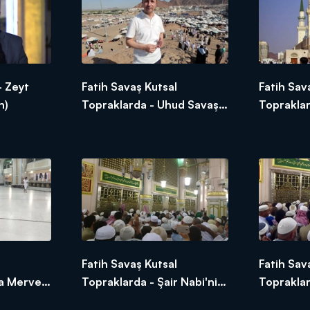
- Zeyt
Fatih Savaş Kutsal
Fatih Sav
h)
Topraklarda - Uhud Savaşı
Topraklar
ve Hz. Hamza'nın Şehadeti
Peygambe
Sabrı
Fatih Savaş Kutsal
Fatih Sav
fa Merve
Topraklarda - Şair Nabi'nin
Toprakla
 Verdiği
Peygamber Hassasiyeti
Efendimi