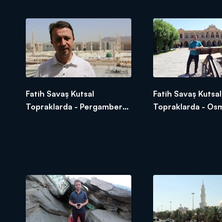
Değer
Fatih Savaş Kutsal
Fatih Savaş Kutsal
Topraklarda - Pergamber
Topraklarda - Osm
Efendimize Yazılan Naat-ı
Ramazan - Medin
Şerif
İstasyonu - Sukya 
Amberiye Cami