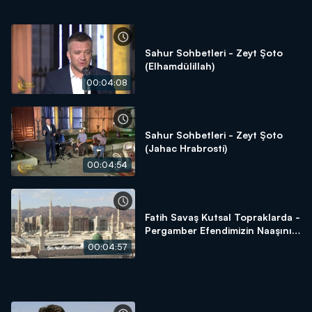
Sahur Sohbetleri - Zeyt Şoto
(Elhamdülillah)
00:04:08
Sahur Sohbetleri - Zeyt Şoto
(Jahac Hrabrosti)
00:04:54
Fatih Savaş Kutsal Topraklarda -
Pergamber Efendimizin Naaşını
Almaya Çalışanların Öyküsü
00:04:57