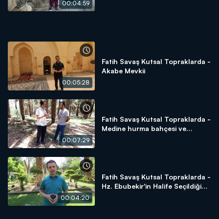
00:04:59
Fatih Savaş Kutsal Topraklarda -
Akabe Mevkii
00:05:28
Fatih Savaş Kutsal Topraklarda -
Medine hurma bahçesi ve
hurmanın önemi
00:07:29
Fatih Savaş Kutsal Topraklarda -
Hz. Ebubekir'in Halife Seçildiği
Alan - Beni Saide Gölgeliği
00:04:20