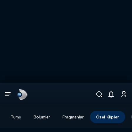
Arama
muhteşem ikili
ARAMA SONUÇLARI
Tümü
Bölümler
Fragmanlar
Özel Klipler
DİĞER SONUÇLAR