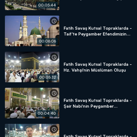
00:05:44
Fatih Savaş Kutsal Topraklarda -
Taif'te Peygamber Efendimizin
Sabrı
00:06:06
Fatih Savaş Kutsal Topraklarda -
Hz. Vahşi'nin Müslüman Oluşu
00:05:32
Fatih Savaş Kutsal Topraklarda -
Şair Nabi'nin Peygamber
Hassasiyeti
00:04:40
Fatih Savaş Kutsal Topraklarda -