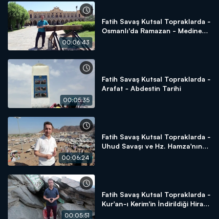
Fatih Savaş Kutsal Topraklarda -
Osmanlı'da Ramazan - Medine
Tren İstasyonu - Sukya Mescidi -
00:06:43
Amberiye Cami
Fatih Savaş Kutsal Topraklarda -
Arafat - Abdestin Tarihi
00:05:35
Fatih Savaş Kutsal Topraklarda -
Uhud Savaşı ve Hz. Hamza'nın
Şehadeti
00:06:24
Fatih Savaş Kutsal Topraklarda -
Kur'an-ı Kerim'in İndirildiği Hira
Mağarası
00:05:51