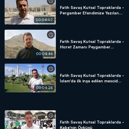
Fatih Savaş Kutsal Topraklarda -
Pergamber Efendimize Yazılan
Naat-ı Şerif
00:04:07
Fatih Savaş Kutsal Topraklarda -
Hicret Zamanı Peygamber
Efendimizin Saklandığı Yer Sevr
00:04:46
Dağı
Fatih Savaş Kutsal Topraklarda -
İslam'da ilk inşa edilen mescid
Kubâ Mescid-i
00:04:28
Fatih Savaş Kutsal Topraklarda -
Kabe'nin Öyküsü