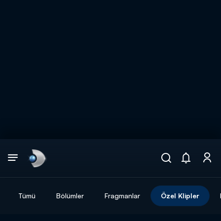
Arama
muhteşem ikili
ARAMA SONUÇLARI
Tümü
Bölümler
Fragmanlar
Özel Klipler
DİĞER SONUÇLAR