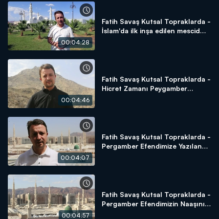
Fatih Savaş Kutsal Topraklarda -
İslam'da ilk inşa edilen mescid
Kubâ Mescid-i
00:04:28
Fatih Savaş Kutsal Topraklarda -
Hicret Zamanı Peygamber
Efendimizin Saklandığı Yer Sevr
00:04:46
Dağı
Fatih Savaş Kutsal Topraklarda -
Pergamber Efendimize Yazılan
Naat-ı Şerif
00:04:07
Fatih Savaş Kutsal Topraklarda -
Pergamber Efendimizin Naaşını
Almaya Çalışanların Öyküsü
00:04:57