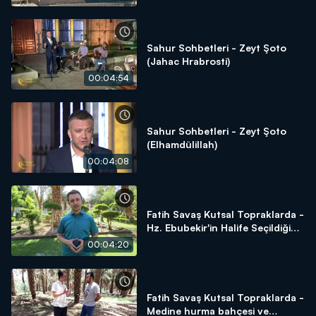
Sahur Sohbetleri - Zeyt Şoto
(Jahac Hrabrosti)
00:04:54
Sahur Sohbetleri - Zeyt Şoto
(Elhamdülillah)
00:04:08
Fatih Savaş Kutsal Topraklarda -
Hz. Ebubekir'in Halife Seçildiği
Alan - Beni Saide Gölgeliği
00:04:20
Fatih Savaş Kutsal Topraklarda -
Medine hurma bahçesi ve