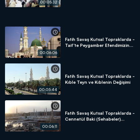
00:05:32
Fatih Savaş Kutsal Topraklarda -
Taif'te Peygamber Efendimizin
Sabrı
00:06:06
Fatih Savaş Kutsal Topraklarda -
Kıble Teyn ve Kıblenin Değişimi
00:05:44
Fatih Savaş Kutsal Topraklarda -
Cennetül Baki (Sehabeler)
Kabristanlığı
00:06:11