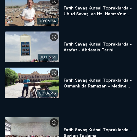
Fatih Savaş Kutsal Topraklarda -
Uhud Savaşı ve Hz. Hamza'nın
Şehadeti
00:06:24
Fatih Savaş Kutsal Topraklarda -
Arafat - Abdestin Tarihi
00:05:35
Fatih Savaş Kutsal Topraklarda -
Osmanlı'da Ramazan - Medine
Tren İstasyonu - Sukya Mescidi -
00:06:43
Amberiye Cami
Fatih Savaş Kutsal Topraklarda -
Şeytan Taşlama