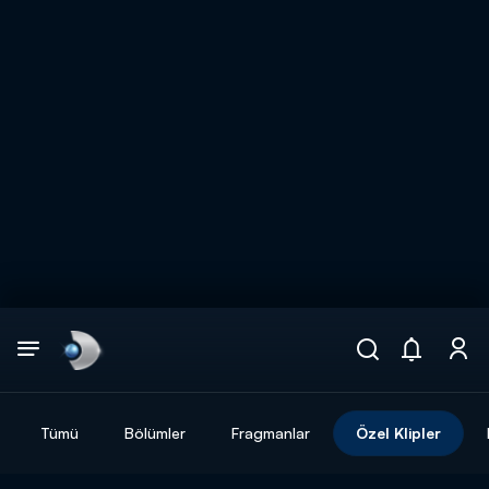
Arama
muhteşem ikili
ARAMA SONUÇLARI
Tümü
Bölümler
Fragmanlar
Özel Klipler
DİĞER SONUÇLAR