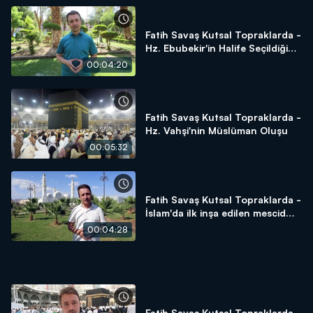
Fatih Savaş Kutsal Topraklarda -
Hz. Ebubekir'in Halife Seçildiği
Alan - Beni Saide Gölgeliği
00:04:20
Fatih Savaş Kutsal Topraklarda -
Hz. Vahşi'nin Müslüman Oluşu
00:05:32
Fatih Savaş Kutsal Topraklarda -
İslam'da ilk inşa edilen mescid
Kubâ Mescid-i
00:04:28
Fatih Savaş Kutsal Topraklarda -