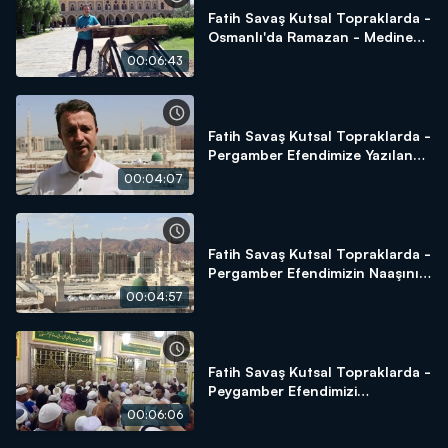
Fatih Savaş Kutsal Topraklarda -
Osmanlı'da Ramazan - Medine
Tren İstasyonu - Sukya Mescidi -
00:06:43
Amberiye Cami
Fatih Savaş Kutsal Topraklarda -
Pergamber Efendimize Yazılan
Naat-ı Şerif
00:04:07
Fatih Savaş Kutsal Topraklarda -
Pergamber Efendimizin Naaşını
Almaya Çalışanların Öyküsü
00:04:57
Fatih Savaş Kutsal Topraklarda -
Peygamber Efendimizi
Selamlama
00:06:06