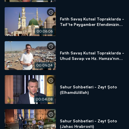
Fatih Savaş Kutsal Topraklarda -
Taif'te Peygamber Efendimizin
Sabrı
00:06:06
Fatih Savaş Kutsal Topraklarda -
Uhud Savaşı ve Hz. Hamza'nın
Şehadeti
00:06:24
Sahur Sohbetleri - Zeyt Şoto
(Elhamdülillah)
00:04:08
Sahur Sohbetleri - Zeyt Şoto
(Jahac Hrabrosti)