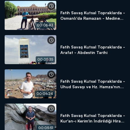
Fatih Savaş Kutsal Topraklarda -
Osmanlı'da Ramazan - Medine
Tren İstasyonu - Sukya Mescidi -
00:06:43
Amberiye Cami
Fatih Savaş Kutsal Topraklarda -
Arafat - Abdestin Tarihi
00:05:35
Fatih Savaş Kutsal Topraklarda -
Uhud Savaşı ve Hz. Hamza'nın
Şehadeti
00:06:24
Fatih Savaş Kutsal Topraklarda -
Kur'an-ı Kerim'in İndirildiği Hira
Mağarası
00:05:51