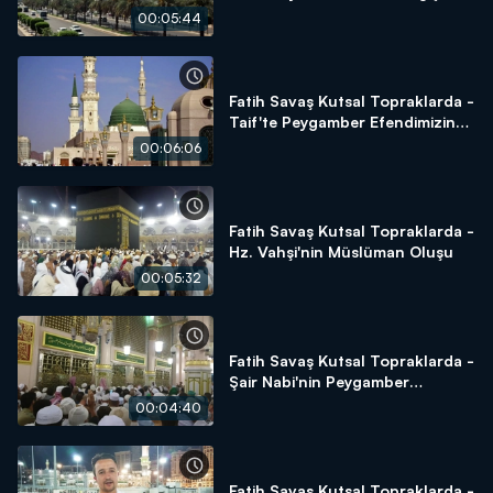
00:05:44
Fatih Savaş Kutsal Topraklarda -
Taif'te Peygamber Efendimizin
Sabrı
00:06:06
Fatih Savaş Kutsal Topraklarda -
Hz. Vahşi'nin Müslüman Oluşu
00:05:32
Fatih Savaş Kutsal Topraklarda -
Şair Nabi'nin Peygamber
Hassasiyeti
00:04:40
Fatih Savaş Kutsal Topraklarda -