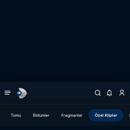
Arama
muhteşem ikili
ARAMA SONUÇLARI
Tümü
Bölümler
Fragmanlar
Özel Klipler
DİĞER SONUÇLAR