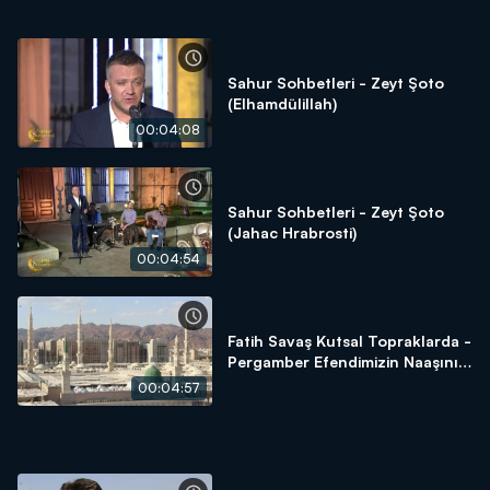
Sahur Sohbetleri - Zeyt Şoto
(Elhamdülillah)
00:04:08
Sahur Sohbetleri - Zeyt Şoto
(Jahac Hrabrosti)
00:04:54
Fatih Savaş Kutsal Topraklarda -
Pergamber Efendimizin Naaşını
Almaya Çalışanların Öyküsü
00:04:57