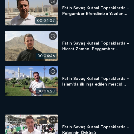
Fatih Savaş Kutsal Topraklarda -
Pergamber Efendimize Yazılan
Naat-ı Şerif
00:04:07
Fatih Savaş Kutsal Topraklarda -
Hicret Zamanı Peygamber
Efendimizin Saklandığı Yer Sevr
00:04:46
Dağı
Fatih Savaş Kutsal Topraklarda -
İslam'da ilk inşa edilen mescid
Kubâ Mescid-i
00:04:28
Fatih Savaş Kutsal Topraklarda -
Kabe'nin Öyküsü