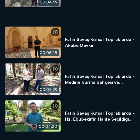
00:04:59
Fatih Savaş Kutsal Topraklarda -
Akabe Mevkii
00:05:28
Fatih Savaş Kutsal Topraklarda -
Medine hurma bahçesi ve
hurmanın önemi
00:07:29
Fatih Savaş Kutsal Topraklarda -
Hz. Ebubekir'in Halife Seçildiği
Alan - Beni Saide Gölgeliği
00:04:20