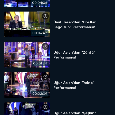
00:04:06
Ümit Besen'den "Dostlar
Sağolsun" Performansı!
00:03:47
Uğur Aslan'dan "Zühtü"
Performansı!
00:01:24
Uğur Aslan'dan "Yekte"
Performansı!
00:02:09
Uğur Aslan'dan "Şaşkın"