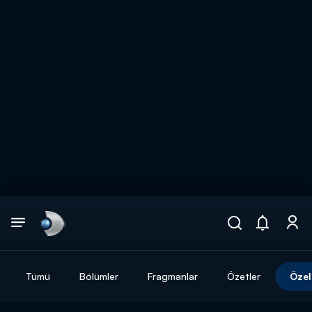
Arama
muhteşem ikili
ARAMA SONUÇLARI
Tümü
Bölümler
Fragmanlar
Özetler
Özel
DİĞER SONUÇLAR