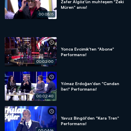
Zafer Algöz'ün muhteşem "Zeki
Müren" anısı!
00:05:15
Yonca Evcimik'ten "Abone"
Performansı!
00:02:00
Yılmaz Erdoğan'dan "Candan
İleri" Performansı!
00:02:40
Yavuz Bingöl'den "Kara Tren"
Performansı!
00:04:16