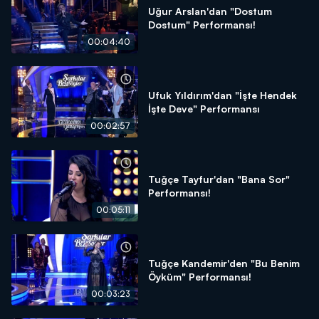
Uğur Arslan'dan "Dostum
Dostum" Performansı!
00:04:40
Ufuk Yıldırım'dan "İşte Hendek
İşte Deve" Performansı
00:02:57
Tuğçe Tayfur'dan "Bana Sor"
Performansı!
00:05:11
Tuğçe Kandemir'den "Bu Benim
Öyküm" Performansı!
00:03:23