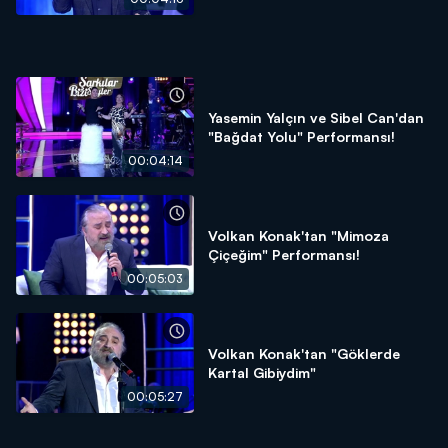
Yasemin Yalçın ve Sibel Can'dan
"Bağdat Yolu" Performansı!
00:04:14
Volkan Konak'tan "Mimoza
Çiçeğim" Performansı!
00:05:03
Volkan Konak'tan "Göklerde
Kartal Gibiydim"
00:05:27