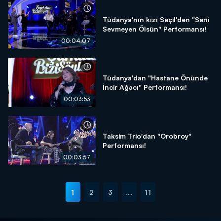
Tüdanya'nın kızı Seçil'den "Seni
Sevmeyen Ölsün" Performansı!
00:04:07
Tüdanya'dan "Hastane Önünde
İncir Ağacı" Performansı!
00:03:53
Taksim Trio'dan "Orobroy"
Performansı!
00:03:57
1
2
3
...
11