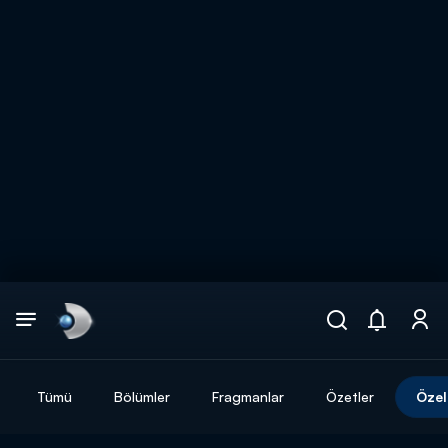
Arama
muhteşem ikili
ARAMA SONUÇLARI
Tümü
Bölümler
Fragmanlar
Özetler
Özel
DİĞER SONUÇLAR