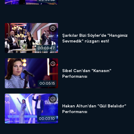
Şarkılar Bizi Söyler'de "Hangimiz
Sevmedik" rüzgarı esti!
00:03:47
Sibel Can'dan "Kanasın"
Performansı
00:05:15
Hakan Altun'dan "Gül Belalıdır"
Performansı
00:03:10