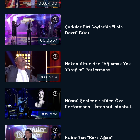
00:04:00
Şarkılar Bizi Söyler'de "Lale
Devri" Düeti
00:05:57
Hakan Altun'dan "Ağlamak Yok
Yüreğim" Performansı
00:05:08
Hüsnü Şenlendirici'den Özel
Performans - İstanbul İstanbul
Olalı
00:05:53
Kubat'tan "Kara Ağaç"