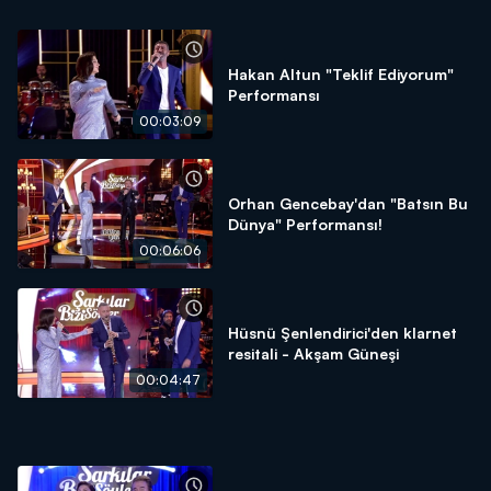
Hakan Altun "Teklif Ediyorum"
Performansı
00:03:09
Orhan Gencebay'dan "Batsın Bu
Dünya" Performansı!
00:06:06
Hüsnü Şenlendirici'den klarnet
resitali - Akşam Güneşi
00:04:47