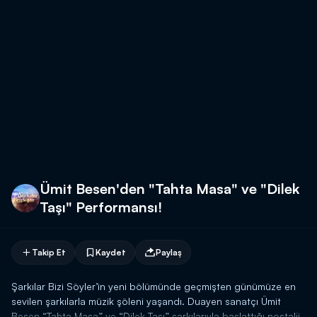
Ümit Besen'den "Tahta Masa" ve "Dilek
Taşı" Performansı!
Takip Et
Kaydet
Paylaş
Şarkılar Bizi Söyler’in yeni bölümünde geçmişten günümüze en
sevilen şarkılarla müzik şöleni yaşandı. Duayen sanatçı Ümit
Besen “Tahta Masa” ve “Dilek Taşı” şarkılarıyla başlattığı nostalji