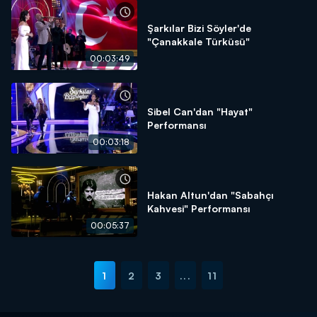
Şarkılar Bizi Söyler'de
"Çanakkale Türküsü"
00:03:49
Sibel Can'dan "Hayat"
Performansı
00:03:18
Hakan Altun'dan "Sabahçı
Kahvesi" Performansı
00:05:37
1
2
3
...
11