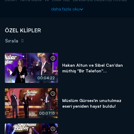
şölenini yaşattı.
daha fazla oku
Şarkılar Bizi Söyler yeni bölümleriyle cumartesi akşamı
20.00'da Kanal D'de!
ÖZEL KLİPLER
Sırala
Hakan Altun ve Sibel Can'dan
müthiş ''Bir Telefon''
performansı!
00:04:22
Müslüm Gürses'in unutulmaz
eseri yeniden hayat buldu!
00:07:13