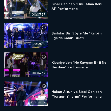
Sibel Can'dan "Onu Alma Beni
Al" Performansı
00:03:37
Şarkılar Bizi Söyler'de "Kalbim
Ege'de Kaldı" Düeti
00:06:12
Kibariye'den "Ne Kavgam Bitti Ne
Sevdam" Performansı
00:03:37
Hakan Altun ve Sibel Can'dan
"Yorgun Yıllarım" Performansı
00:04:52