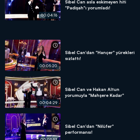
Sibel Can asla eskimeyen hiti
"Padişah"ı yorumladı!
00:04:16
Sibel Can'dan "Hançer" yürekleri
sızlattı!
00:05:20
Sibel Can ve Hakan Altun
yorumuyla "Mahşere Kadar"
00:04:29
Sibel Can'dan "Nilüfer"
performansı!
00:03:53