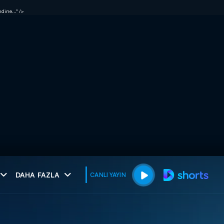
dine..." />
muhteşem ikili
DAHA FAZLA
CANLI YAYIN
I