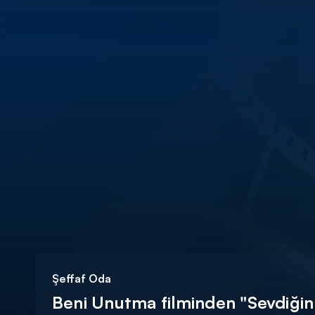
DİĞER SONUÇLAR
Şeffaf Oda
Beni Unutma filminden "Sevdiği