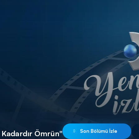
Son Bölümü İzle
n Kadardır Ömrün"