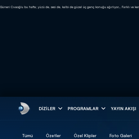
Güneri Cıvaoğlu bu hafta; yüzü de, sesi de, kalbi de güzel üç genç konuğu ağırlıyor… Farklı ve ken
Arama
DIZILER
PROGRAMLAR
YAYIN AKIŞI
ARAMA SONUÇLAR
Tümü
Özetler
Özel Klipler
Foto Galeri