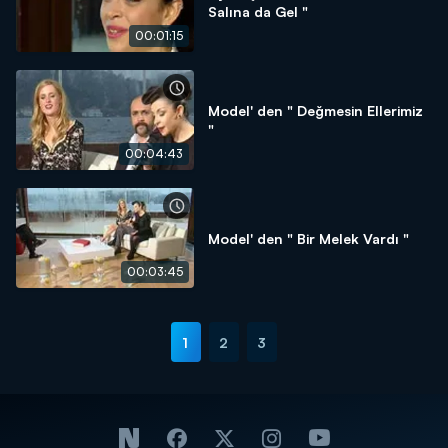
Salına da Gel "
00:01:15
Model' den " Değmesin Ellerimiz
"
00:04:43
Model' den " Bir Melek Vardı "
00:03:45
1
2
3