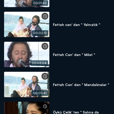
00:01:43
Fettah can' dan " Yalnızlık "
00:02:51
Fettah Can' dan " Milat "
00:03:04
Fettah Can' dan " Mandalinalar "
00:03:41
Öykü Çelik' ten " Salına da