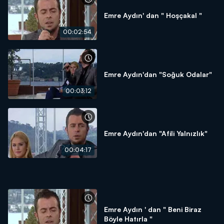
Emre Aydın' dan " Hoşçakal "
00:02:54
Emre Aydın'dan "Soğuk Odalar"
00:03:12
Emre Aydın'dan "Afili Yalnızlık"
00:04:17
Emre Aydın ' dan " Beni Biraz
Böyle Hatırla "