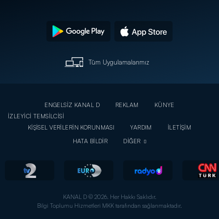
Tüm Uygulamalarımız
ENGELSİZ KANAL D
REKLAM
KÜNYE
İZLEYİCİ TEMSİLCİSİ
KİŞİSEL VERİLERİN KORUNMASI
YARDIM
İLETİŞİM
HATA BİLDİR
DİĞER
KANAL D © 2026. Her Hakkı Saklıdır.
Bilgi Toplumu Hizmetleri MKK tarafından sağlanmaktadır.