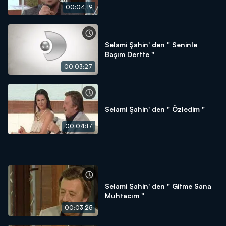
00:04:19
Selami Şahin' den " Seninle
Başım Dertte "
00:03:27
Selami Şahin' den " Özledim "
00:04:17
Selami Şahin' den " Gitme Sana
Muhtacım "
00:03:25