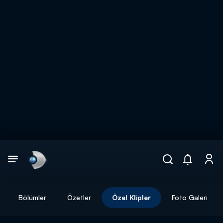
Arama
muhteşem ikili
ARAMA SONUÇLARI
Bölümler
Özetler
Özel Klipler
Foto Galeri
DİĞER SONUÇLAR