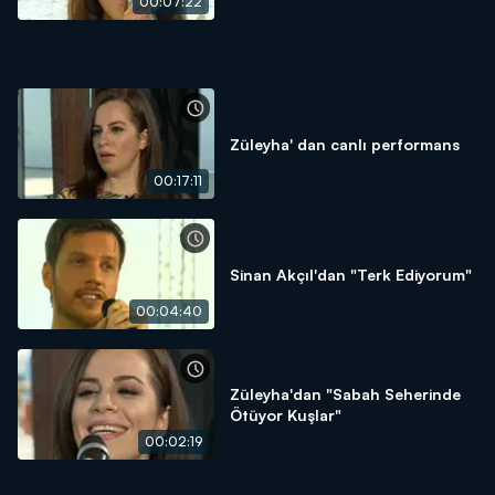
00:07:22
Züleyha' dan canlı performans
00:17:11
Sinan Akçıl'dan "Terk Ediyorum"
00:04:40
Züleyha'dan "Sabah Seherinde
Ötüyor Kuşlar"
00:02:19