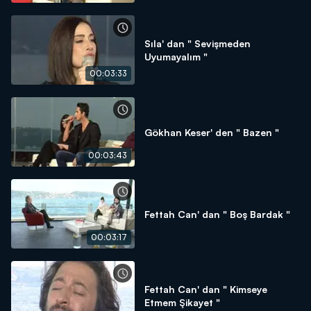
Sıla' dan " Sevişmeden
Uyumayalım "
00:03:33
Gökhan Keser' den " Bazen "
00:03:43
Fettah Can' dan " Boş Bardak "
00:03:17
Fettah Can' dan " Kimseye
Etmem Şikayet "