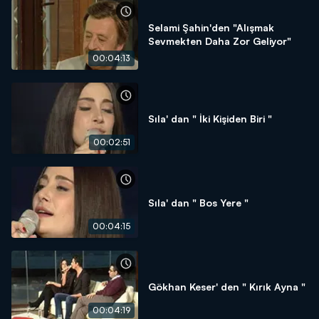
Selami Şahin'den "Alışmak
Sevmekten Daha Zor Geliyor"
00:04:13
Sıla' dan " İki Kişiden Biri "
00:02:51
Sıla' dan " Bos Yere "
00:04:15
Gökhan Keser' den " Kırık Ayna "
00:04:19