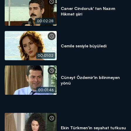
Caner Cindoruk' tan Nazım
Hikmet şiiri
00:02:28
Cemile sesiyle büyüledi
00:01:02
Cüneyt Özdemir'in bilinmeyen
yönü
00:01:46
Ekin Türkmen'in seyahat tutkusu