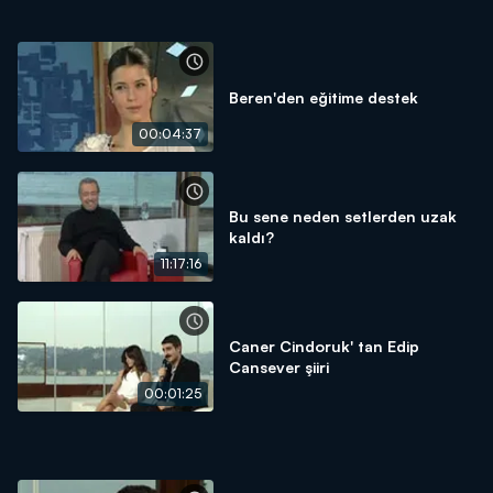
Beren'den eğitime destek
00:04:37
Bu sene neden setlerden uzak
kaldı?
11:17:16
Caner Cindoruk' tan Edip
Cansever şiiri
00:01:25