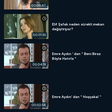
00:05:47
Elif Şafak neden sürekli mekan
değiştiriyor?
00:01:35
Emre Aydın ' dan " Beni Biraz
Böyle Hatırla "
00:04:19
Emre Aydın' dan " Hoşçakal "
00:02:54