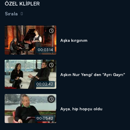
ÖZEL KLİPLER
Sırala
Aşka kırgınım
00:03:14
Aşkın Nur Yengi' den "Ayrı Gayrı"
00:02:42
Ayça, hip hopçu oldu
00:05:42