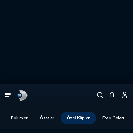
Arama
muhteşem ikili
ARAMA SONUÇLARI
Bölümler
Özetler
Özel Klipler
Foto Galeri
DİĞER SONUÇLAR