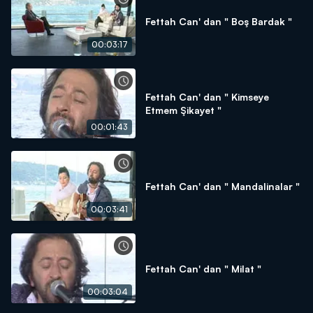
Fettah Can' dan " Boş Bardak "
00:03:17
Fettah Can' dan " Kimseye
Etmem Şikayet "
00:01:43
Fettah Can' dan " Mandalinalar "
00:03:41
Fettah Can' dan " Milat "
00:03:04