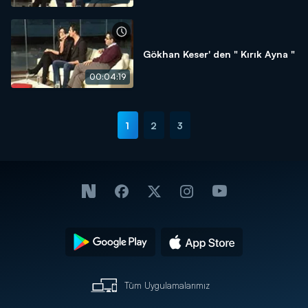
Gökhan Keser' den " Kırık Ayna "
00:04:19
1
2
3
Tüm Uygulamalarımız