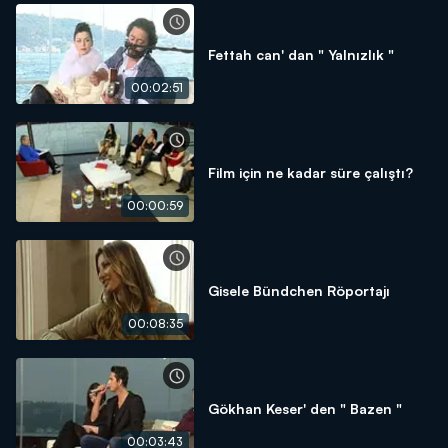
Fettah can' dan " Yalnızlık "
00:02:51
Film için ne kadar süre çalıştı?
00:00:59
Gisele Bündchen Röportajı
00:08:35
Gökhan Keser' den " Bazen "
00:03:43