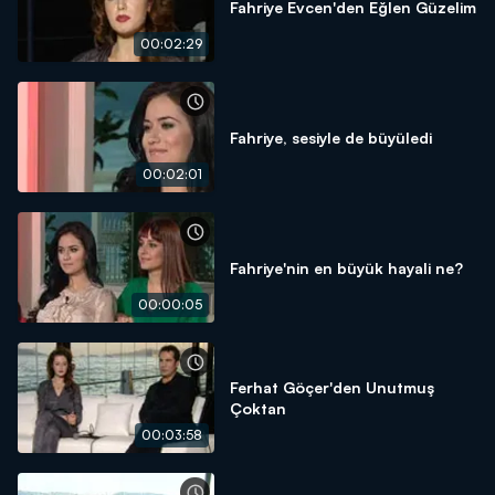
Fahriye Evcen'den Eğlen Güzelim
00:02:29
Fahriye, sesiyle de büyüledi
00:02:01
Fahriye'nin en büyük hayali ne?
00:00:05
Ferhat Göçer'den Unutmuş
Çoktan
00:03:58