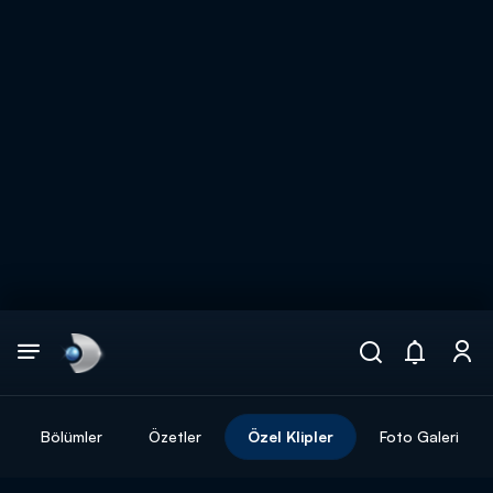
Arama
muhteşem ikili
ARAMA SONUÇLARI
Bölümler
Özetler
Özel Klipler
Foto Galeri
DİĞER SONUÇLAR