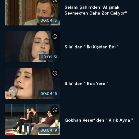
Selami Şahin'den "Alışmak
Sevmekten Daha Zor Geliyor"
00:04:13
Sıla' dan " İki Kişiden Biri "
00:02:51
Sıla' dan " Bos Yere "
00:04:15
Gökhan Keser' den " Kırık Ayna "
00:04:19