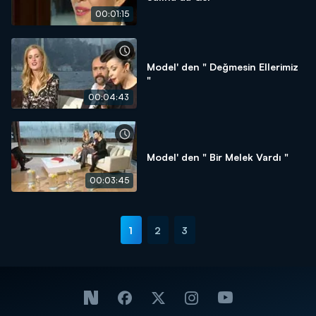
00:01:15
Model' den " Değmesin Ellerimiz
"
00:04:43
Model' den " Bir Melek Vardı "
00:03:45
1
2
3