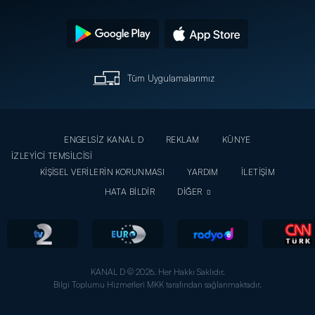
Tüm Uygulamalarımız
ENGELSİZ KANAL D
REKLAM
KÜNYE
İZLEYİCİ TEMSİLCİSİ
KİŞİSEL VERİLERİN KORUNMASI
YARDIM
İLETİŞİM
HATA BİLDİR
DİĞER
KANAL D © 2026. Her Hakkı Saklıdır.
Bilgi Toplumu Hizmetleri MKK tarafından sağlanmaktadır.