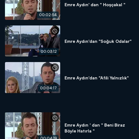
Emre Aydın' dan " Hoşçakal "
00:02:54
Emre Aydın'dan "Soğuk Odalar"
00:03:12
Emre Aydın'dan "Afili Yalnızlık"
00:04:17
Emre Aydın ' dan " Beni Biraz
Böyle Hatırla "
00:04:19