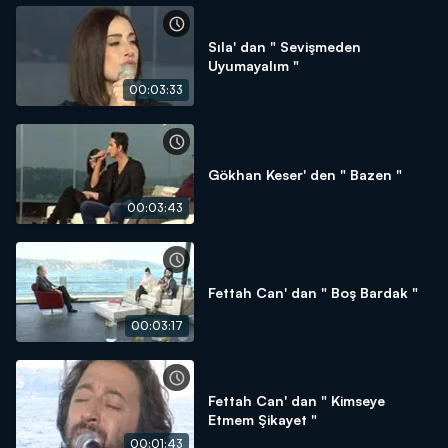
Sıla' dan " Sevişmeden
Uyumayalım "
00:03:33
Gökhan Keser' den " Bazen "
00:03:43
Fettah Can' dan " Boş Bardak "
00:03:17
Fettah Can' dan " Kimseye
Etmem Şikayet "
00:01:43