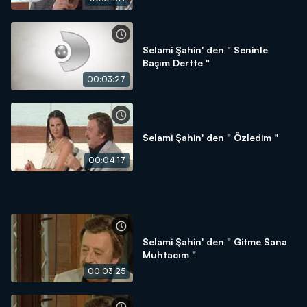
Selami Şahin' den " Seninle
Başım Dertte "
00:03:27
Selami Şahin' den " Özledim "
00:04:17
Selami Şahin' den " Gitme Sana
Muhtacım "
00:03:25