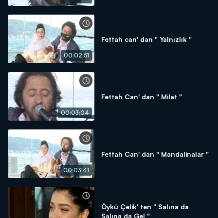
Fettah can' dan " Yalnızlık "
00:02:51
Fettah Can' dan " Milat "
00:03:04
Fettah Can' dan " Mandalinalar "
00:03:41
Öykü Çelik' ten " Salına da
Salına da Gel "