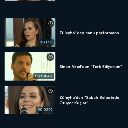
Züleyha' dan canlı performans
00:17:11
Sinan Akçıl'dan "Terk Ediyorum"
00:04:40
Züleyha'dan "Sabah Seherinde
Ötüyor Kuşlar"
00:02:19