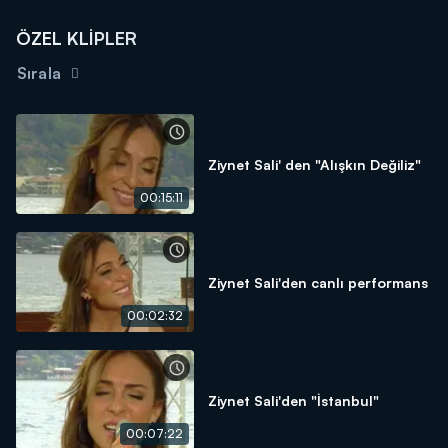
ÖZEL KLİPLER
Sırala
Ziynet Sali' den "Alışkın Değiliz"
00:15:11
Ziynet Sali'den canlı performans
00:02:32
Ziynet Sali'den "İstanbul"
00:07:22