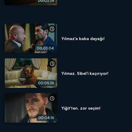
00:03:36
Yılmaz'a baba dayağı!
00:03:04
Yılmaz, Sibel'i kaçırıyor!
00:05:36
Yiğit'ten, zor seçim!
00:04:16