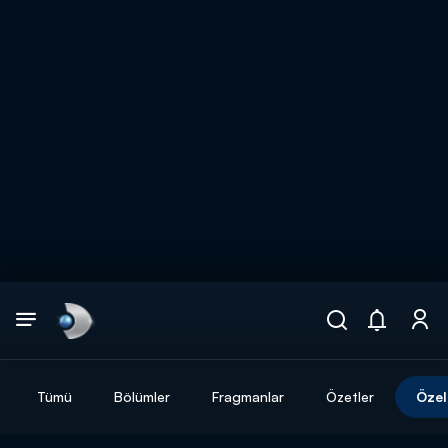
Arama
muhteşem ikili
ARAMA SONUÇLARI
Tümü
Bölümler
Fragmanlar
Özetler
Özel
DİĞER SONUÇLAR