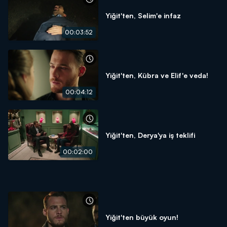
Yiğit'ten, Selim'e infaz
00:03:52
Yiğit'ten, Kübra ve Elif'e veda!
00:04:12
Yiğit'ten, Derya'ya iş teklifi
00:02:00
Yiğit'ten büyük oyun!