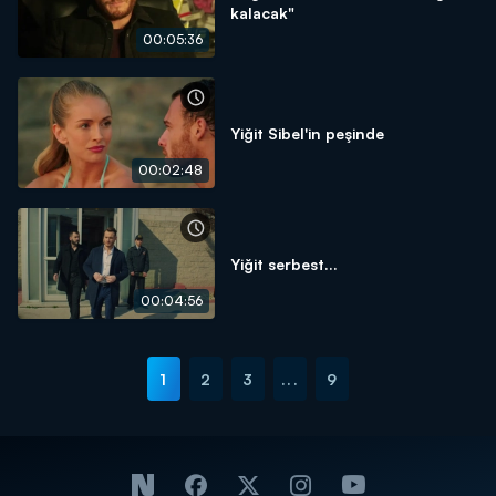
kalacak"
00:05:36
Yiğit Sibel'in peşinde
00:02:48
Yiğit serbest...
00:04:56
1
2
3
...
9