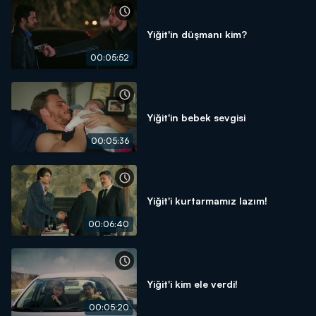
Yiğit'in düşmanı kim?
00:05:52
Yiğit'in bebek sevgisi
00:05:36
Yiğit'i kurtarmamız lazım!
00:06:40
Yiğit'i kim ele verdi!
00:05:20