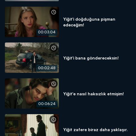
Yiğit'i doğduğuna pişman
edeceğim!
00:03:04
Yiğit'i bana göndereceksin!
00:02:48
Yiğit'e nasıl haksızlık etmişim!
00:06:24
Yiğit zafere biraz daha yaklaşır.