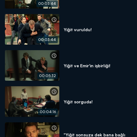
00:03:44
Yiğit vuruldu!
00:03:44
Yiğit ve Emir'in işbirliği!
00:05:32
Yiğit sorguda!
00:04:16
"Yiğit sonsuza dek bana bağlı