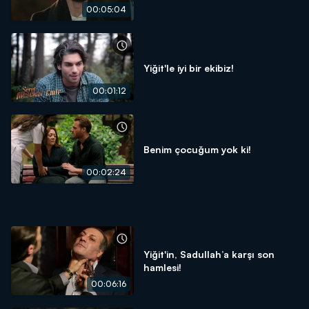
00:05:04
Yiğit'le iyi bir ekibiz!
00:01:12
Benim çocuğum yok ki!
00:02:24
Yiğit'in, Sadullah’a karşı son
hamlesi!
00:06:16