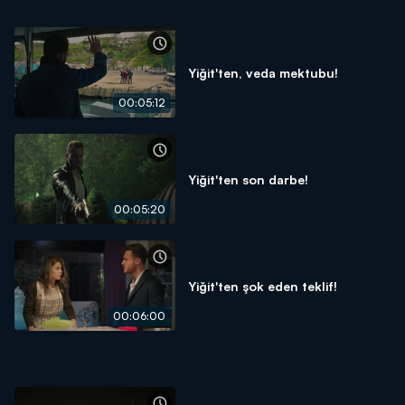
Yiğit'ten, veda mektubu!
00:05:12
Yiğit'ten son darbe!
00:05:20
Yiğit'ten şok eden teklif!
00:06:00