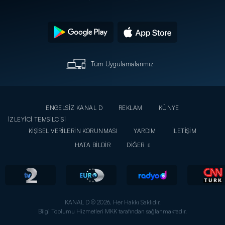
Tüm Uygulamalarımız
ENGELSİZ KANAL D
REKLAM
KÜNYE
İZLEYİCİ TEMSİLCİSİ
KİŞİSEL VERİLERİN KORUNMASI
YARDIM
İLETİŞİM
HATA BİLDİR
DİĞER
KANAL D © 2026. Her Hakkı Saklıdır.
Bilgi Toplumu Hizmetleri MKK tarafından sağlanmaktadır.