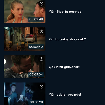
Yiğit Sibel'in peşinde
00:02:48
Kim bu yakışıklı çocuk?
00:02:40
Çok hızlı gidiyoruz!
00:03:04
Yiğit adalet peşinde!
00:03:28