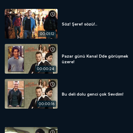
Söz! Şeref sözü!..
00:01:12
Pazar günü Kanal Dde görüşmek
üzere!
00:00:24
Bu deli dolu genci çok Sevdim!
00:00:16