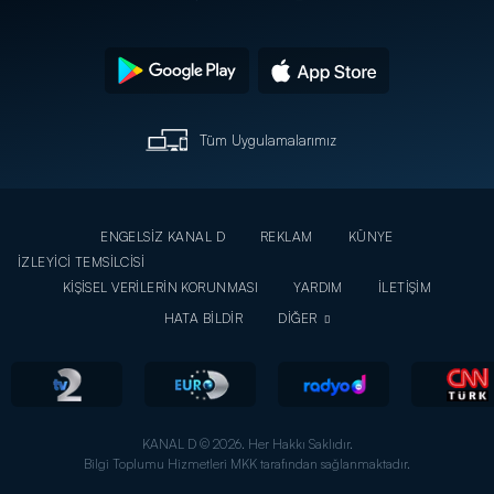
Tüm Uygulamalarımız
ENGELSİZ KANAL D
REKLAM
KÜNYE
İZLEYİCİ TEMSİLCİSİ
KİŞİSEL VERİLERİN KORUNMASI
YARDIM
İLETİŞİM
HATA BİLDİR
DİĞER
KANAL D © 2026. Her Hakkı Saklıdır.
Bilgi Toplumu Hizmetleri MKK tarafından sağlanmaktadır.