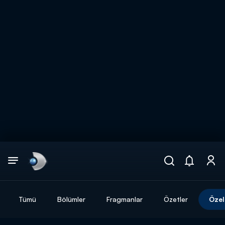
Arama
muhteşem ikili
ARAMA SONUÇLARI
Tümü
Bölümler
Fragmanlar
Özetler
Özel
DİĞER SONUÇLAR