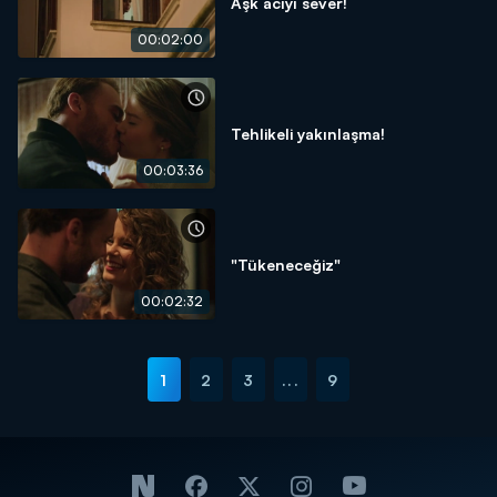
Aşk acıyı sever!
00:02:00
Tehlikeli yakınlaşma!
00:03:36
"Tükeneceğiz"
00:02:32
1
2
3
...
9