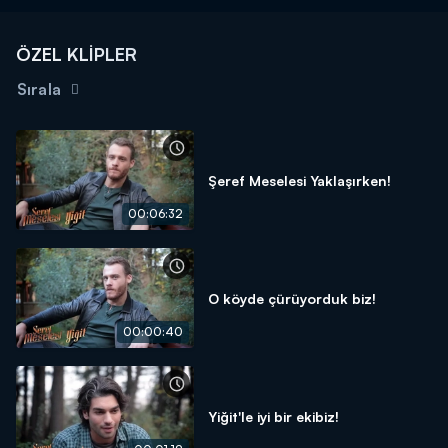
ÖZEL KLİPLER
Sırala
Şeref Meselesi Yaklaşırken!
00:06:32
O köyde çürüyorduk biz!
00:00:40
Yiğit'le iyi bir ekibiz!