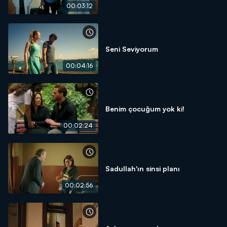
00:03:12
Seni Seviyorum
00:04:16
Benim çocuğum yok ki!
00:02:24
Sadullah'ın sinsi planı
00:02:56