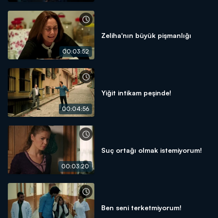
Zeliha'nın büyük pişmanlığı
00:03:52
Yiğit intikam peşinde!
00:04:56
Suç ortağı olmak istemiyorum!
00:03:20
Ben seni terketmiyorum!