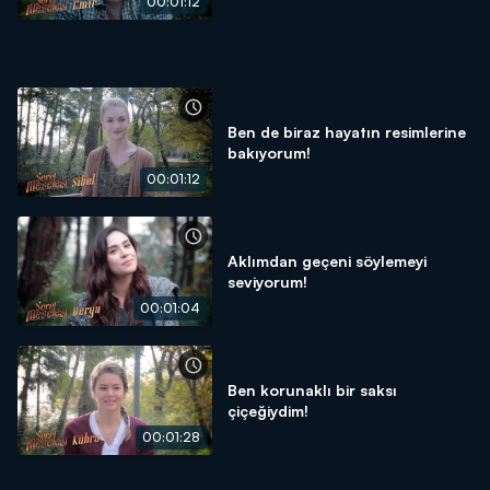
00:01:12
Ben de biraz hayatın resimlerine
bakıyorum!
00:01:12
Aklımdan geçeni söylemeyi
seviyorum!
00:01:04
Ben korunaklı bir saksı
çiçeğiydim!
00:01:28