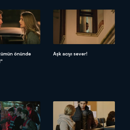
özümün önünde
Aşk acıyı sever!
!"