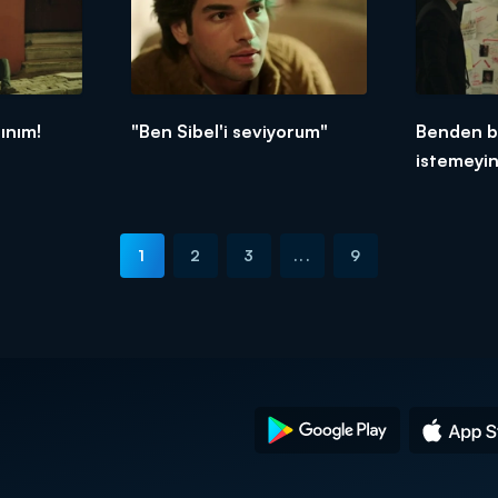
ınım!
"Ben Sibel'i seviyorum"
Benden b
istemeyin
1
2
3
...
9