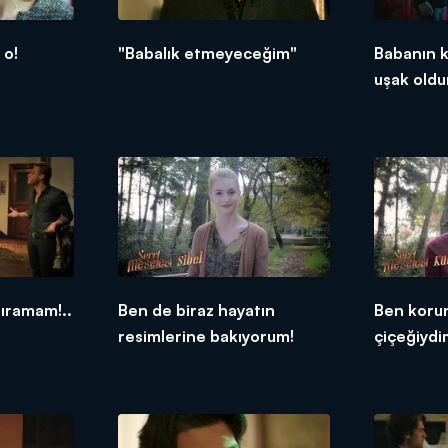
 o!
"Babalık etmeyeceğim"
Babanın k
uşak oldu
ıramam!..
Ben de biraz hayatın
Ben korun
resimlerine bakıyorum!
çiçeğiydi