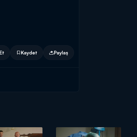
Et
Kaydet
Paylaş