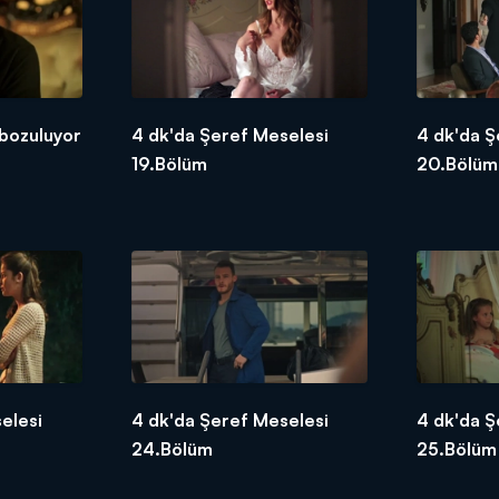
 bozuluyor
4 dk'da Şeref Meselesi
4 dk'da Ş
19.Bölüm
20.Bölüm
elesi
4 dk'da Şeref Meselesi
4 dk'da Ş
24.Bölüm
25.Bölüm