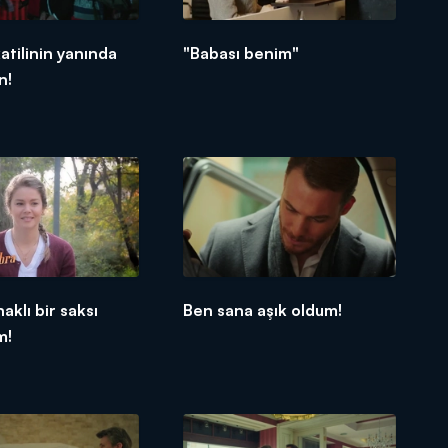
atilinin yanında
"Babası benim"
n!
aklı bir saksı
Ben sana aşık oldum!
m!