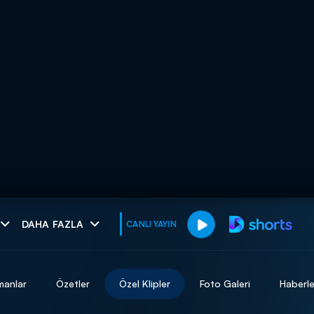
muhteşem ikili
DAHA FAZLA
CANLI YAYIN
I
manlar
Özetler
Özel Klipler
Foto Galeri
Haberle