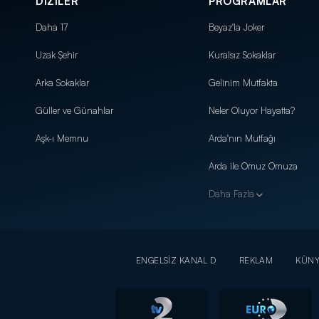
DİZİLER
PROGRAMLAR
Daha 17
Beyaz'la Joker
Uzak Şehir
Kuralsız Sokaklar
Arka Sokaklar
Gelinim Mutfakta
Güller ve Günahlar
Neler Oluyor Hayatta?
Aşk-ı Memnu
Arda'nın Mutfağı
Arda ile Omuz Omuza
Daha Fazla
ENGELSİZ KANAL D
REKLAM
KÜN