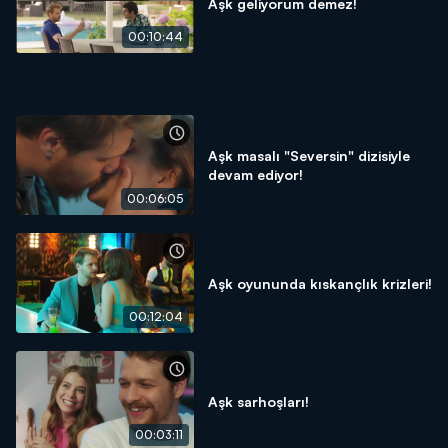
Aşk geliyorum demez!
00:10:44
Aşk masalı "Seversin" dizisiyle
devam ediyor!
00:06:05
Aşk oyununda kıskançlık krizleri!
00:12:04
Aşk sarhoşları!
00:03:11