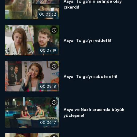
Asya, Tolga'nın setinde olay
çıkardı!
00:03:32
Asya, Tolga'yı reddetti!
00:07:19
Asya, Tolga'yı sabote etti!
00:09:18
Asya ve Nazlı arasında büyük
yüzleşme!
00:06:17