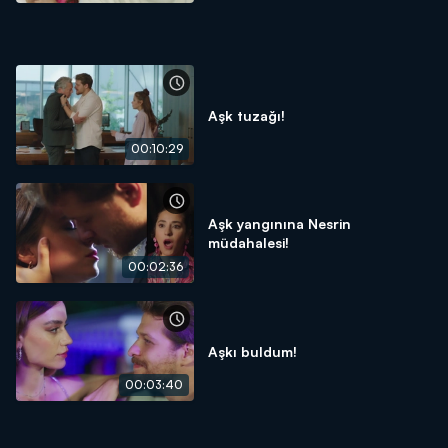
Aşk tuzağı!
00:10:29
Aşk yangınına Nesrin
müdahalesi!
00:02:36
Aşkı buldum!
00:03:40