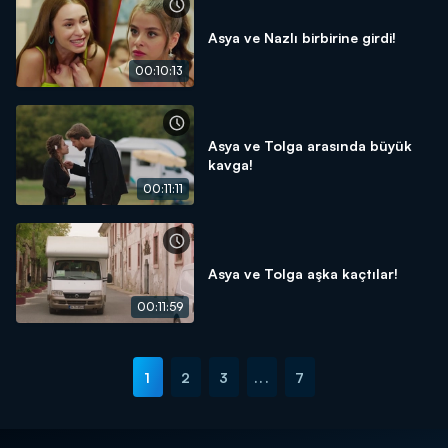
Asya ve Nazlı birbirine girdi!
00:10:13
Asya ve Tolga arasında büyük
kavga!
00:11:11
Asya ve Tolga aşka kaçtılar!
00:11:59
1
2
3
...
7