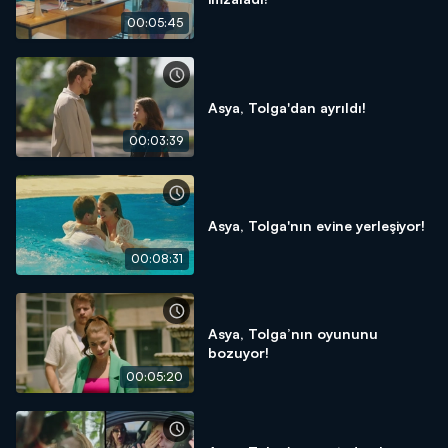
00:05:45
Asya, Tolga'dan ayrıldı!
00:03:39
Asya, Tolga'nın evine yerleşiyor!
00:08:31
Asya, Tolga’nın oyununu
bozuyor!
00:05:20