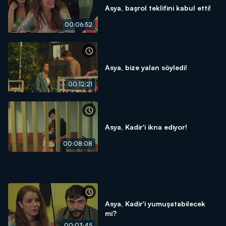
Asya, başrol teklifini kabul etti!
00:06:52
Asya, bize yalan söyledi!
00:12:21
Asya, Kadir'i ikna ediyor!
00:08:08
Asya, Kadir'i yumuşatabilecek
mi?
00:03:45