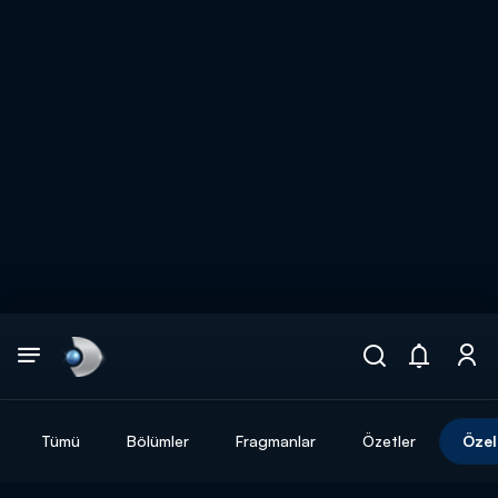
Arama
muhteşem ikili
ARAMA SONUÇLARI
Tümü
Bölümler
Fragmanlar
Özetler
Özel
DİĞER SONUÇLAR