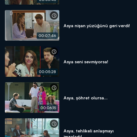
Asya nişan yüzüğünü geri verdi!
00:07:46
Asya seni sevmiyorsa!
00:05:28
Asya, şöhret olursa...
00:06:15
Asya, tehlikeli anlaşmayı
imzaladı!