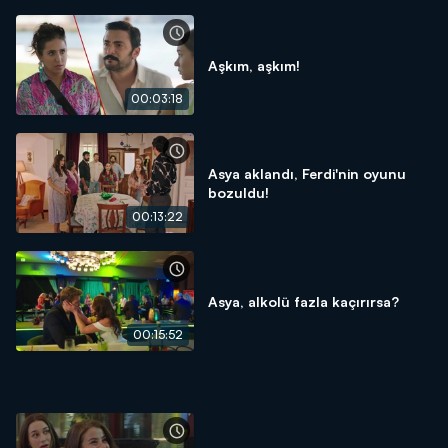
Aşkım, aşkım!
00:03:18
Asya aklandı, Ferdi'nin oyunu
bozuldu!
00:13:22
Asya, alkolü fazla kaçırırsa?
00:15:52