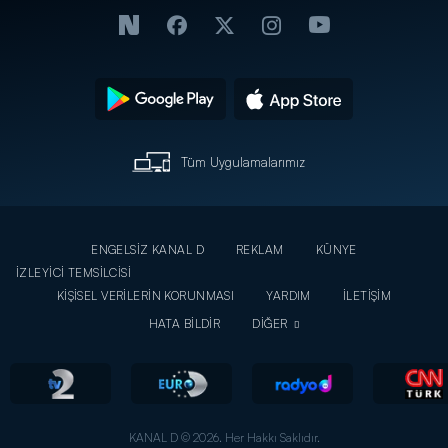
Tüm Uygulamalarımız
ENGELSİZ KANAL D
REKLAM
KÜNYE
İZLEYİCİ TEMSİLCİSİ
KİŞİSEL VERİLERİN KORUNMASI
YARDIM
İLETİŞİM
HATA BİLDİR
DİĞER
KANAL D © 2026. Her Hakkı Saklıdır.