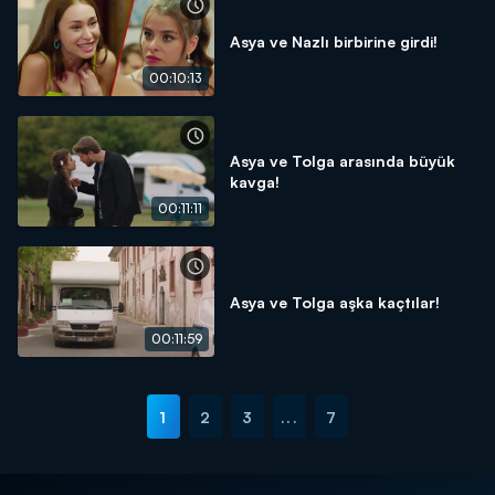
Asya ve Nazlı birbirine girdi!
00:10:13
Asya ve Tolga arasında büyük
kavga!
00:11:11
Asya ve Tolga aşka kaçtılar!
00:11:59
1
2
3
...
7