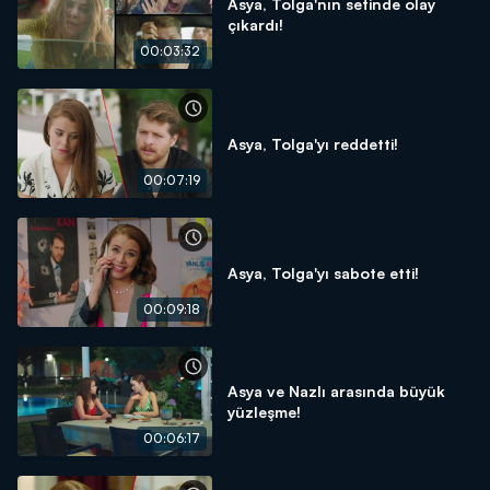
Asya, Tolga'nın setinde olay
çıkardı!
00:03:32
Asya, Tolga'yı reddetti!
00:07:19
Asya, Tolga'yı sabote etti!
00:09:18
Asya ve Nazlı arasında büyük
yüzleşme!
00:06:17