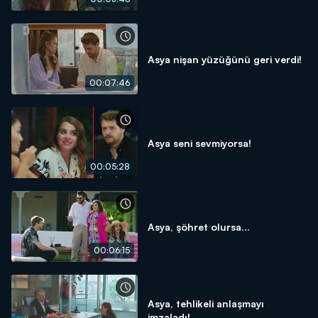
Asya nişan yüzüğünü geri verdi!
00:07:46
Asya seni sevmiyorsa!
00:05:28
Asya, şöhret olursa...
00:06:15
Asya, tehlikeli anlaşmayı
imzaladı!