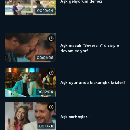
Aşk geliyorum demez!
00:10:44
Aşk masalı "Seversin" dizisiyle
devam ediyor!
00:06:05
Aşk oyununda kıskançlık krizleri!
00:12:04
Aşk sarhoşları!
00:03:11