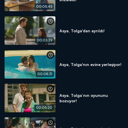
00:05:45
Asya, Tolga'dan ayrıldı!
00:03:39
Asya, Tolga'nın evine yerleşiyor!
00:08:31
Asya, Tolga’nın oyununu
bozuyor!
00:05:20