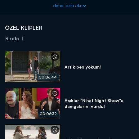
aydınlanıyor. Ferdi'nin yalanları ortaya çıkıyor, böylece Asya'nın
daha fazla oku
suçsuz olduğu da anlaşılıyor!
Seversin yeni bölümüyle Çarşamba 20.00'de Kanal D'de!
ÖZEL KLİPLER
Sırala
Artık ben yokum!
00:06:44
Aşıklar "Nihat Night Show"a
damgalarını vurdu!
00:06:32