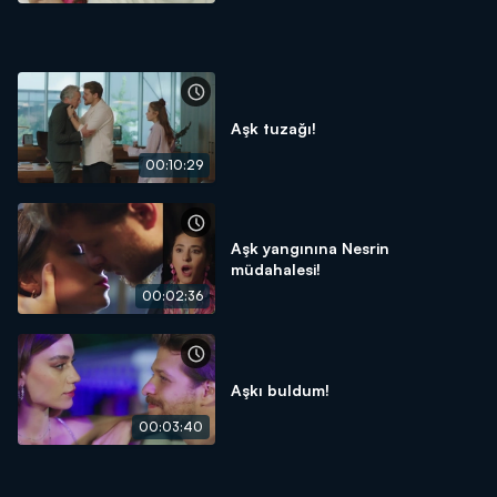
Aşk tuzağı!
00:10:29
Aşk yangınına Nesrin
müdahalesi!
00:02:36
Aşkı buldum!
00:03:40