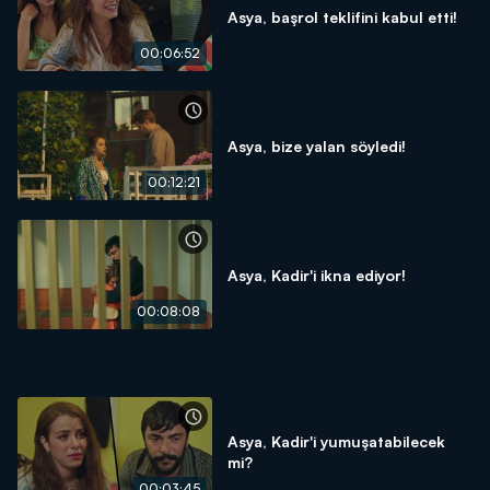
Asya, başrol teklifini kabul etti!
00:06:52
Asya, bize yalan söyledi!
00:12:21
Asya, Kadir'i ikna ediyor!
00:08:08
Asya, Kadir'i yumuşatabilecek
mi?
00:03:45