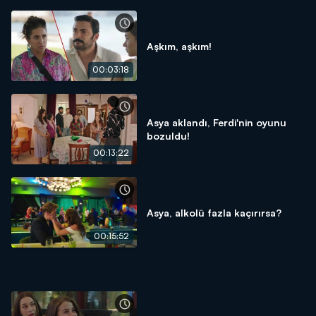
Aşkım, aşkım!
00:03:18
Asya aklandı, Ferdi'nin oyunu
bozuldu!
00:13:22
Asya, alkolü fazla kaçırırsa?
00:15:52