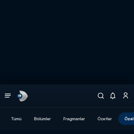
Arama
muhteşem ikili
ARAMA SONUÇLARI
Tümü
Bölümler
Fragmanlar
Özetler
Özel
DİĞER SONUÇLAR