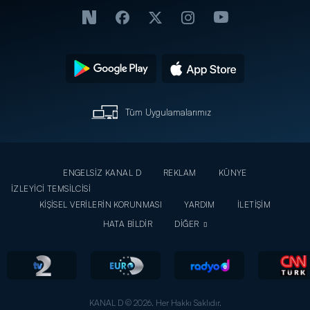
Tüm Uygulamalarımız
ENGELSİZ KANAL D
REKLAM
KÜNYE
İZLEYİCİ TEMSİLCİSİ
KİŞİSEL VERİLERİN KORUNMASI
YARDIM
İLETİŞİM
HATA BİLDİR
DİĞER
KANAL D © 2026. Her Hakkı Saklıdır.