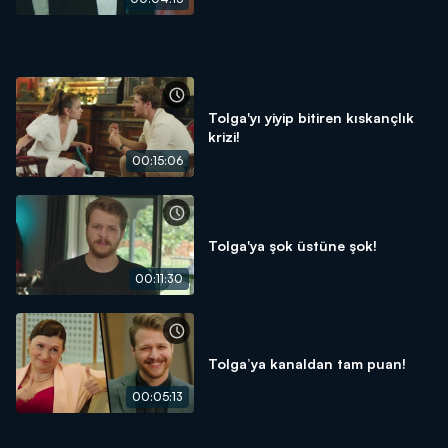
Tolga'yı yiyip bitiren kıskançlık
krizi!
00:15:06
Tolga'ya şok üstüne şok!
00:11:30
Tolga’ya kanaldan tam puan!
00:05:13