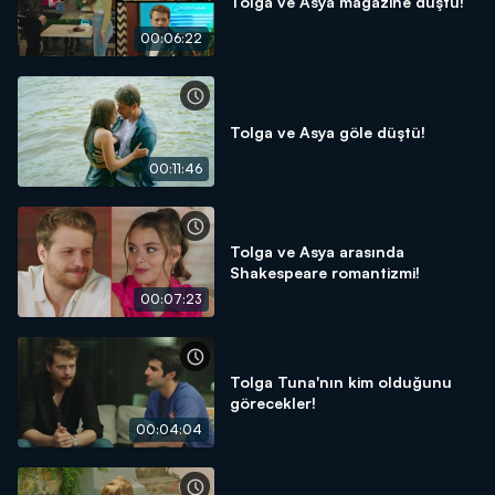
Tolga ve Asya magazine düştü!
00:06:22
Tolga ve Asya göle düştü!
00:11:46
Tolga ve Asya arasında
Shakespeare romantizmi!
00:07:23
Tolga Tuna'nın kim olduğunu
görecekler!
00:04:04