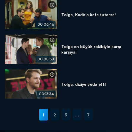
Tolga, Kadir'e kafa tutarsa!
00:06:46
Tolga en büyük rakibiyle karşı
karşıya!
00:08:58
Tolga, diziye veda etti!
00:13:34
1
2
3
...
7