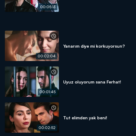
00:05:13
Yanarım diye mi korkuyorsun?
00:02:04
Uyuz oluyorum sana Ferhat!
00:01:45
Tut elimden yak beni!
00:02:52