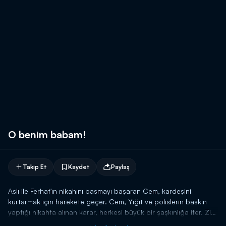
O benim babam!
Takip Et
Kaydet
Paylaş
Aslı ile Ferhat'ın nikahını basmayı başaran Cem, kardeşini
kurtarmak için harekete geçer. Cem, Yiğit ve polislerin baskın
yaptığı nikahta alınan karar, herkesi büyük bir şaşkınlığa iter. Zira
Aslı, Ferhat'a büyük bir aşk beslediğini ve onunla evlenmek