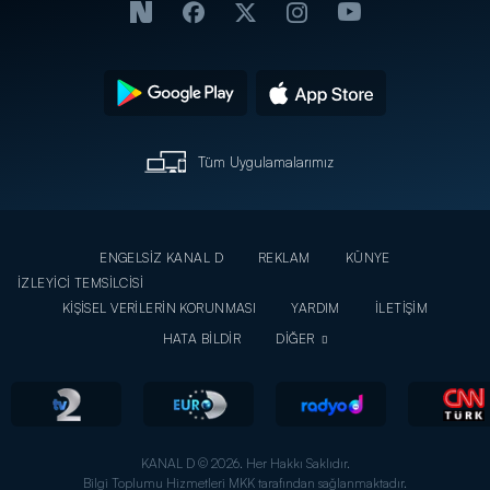
Tüm Uygulamalarımız
ENGELSİZ KANAL D
REKLAM
KÜNYE
İZLEYİCİ TEMSİLCİSİ
KİŞİSEL VERİLERİN KORUNMASI
YARDIM
İLETİŞİM
HATA BİLDİR
DİĞER
KANAL D © 2026. Her Hakkı Saklıdır.
Bilgi Toplumu Hizmetleri MKK tarafından sağlanmaktadır.