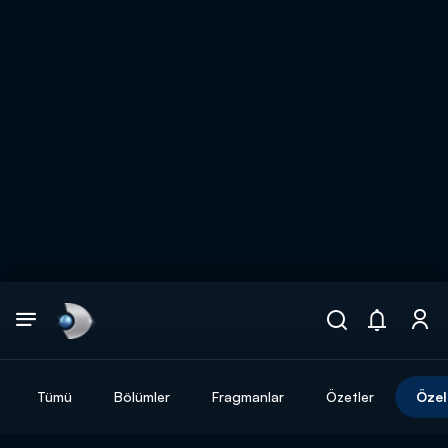
Arama
muhteşem ikili
ARAMA SONUÇLARI
Tümü
Bölümler
Fragmanlar
Özetler
Özel
DİĞER SONUÇLAR