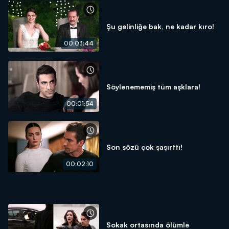
Şu gelinliğe bak, ne kadar kıro!
00:03:44
Söylenememiş tüm aşklara!
00:01:54
Son sözü çok şaşırttı!
00:02:10
Sokak ortasında ölümle