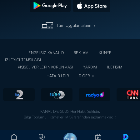
Tüm Uygulamalarımız
ENGELSİZ KANAL D
REKLAM
KÜNYE
İZLEYİCİ TEMSİLCİSİ
KİŞİSEL VERİLERİN KORUNMASI
YARDIM
İLETİŞİM
HATA BİLDİR
DİĞER
KANAL D © 2026. Her Hakkı Saklıdır.
Bilgi Toplumu Hizmetleri MKK tarafından sağlanmaktadır.
CANLI