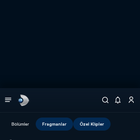
Arama
muhteşem ikili
ARAMA SONUÇLARI
Bölümler
Fragmanlar
Özel Klipler
DİĞER SONUÇLAR