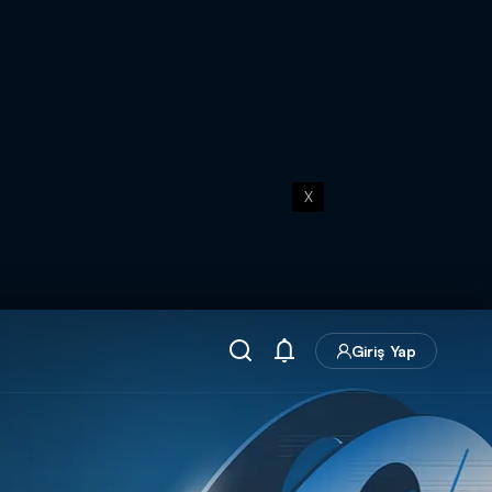
X
Giriş Yap