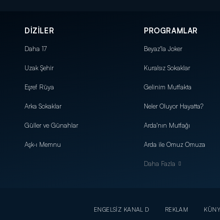
DİZİLER
PROGRAMLAR
Daha 17
Beyaz'la Joker
Uzak Şehir
Kuralsız Sokaklar
Eşref Rüya
Gelinim Mutfakta
Arka Sokaklar
Neler Oluyor Hayatta?
Güller ve Günahlar
Arda'nın Mutfağı
Aşk-ı Memnu
Arda ile Omuz Omuza
Daha Fazla
ENGELSİZ KANAL D
REKLAM
KÜN