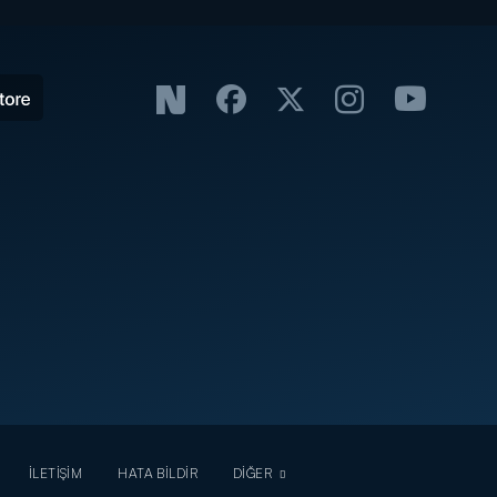
İLETİŞİM
HATA BİLDİR
DİĞER