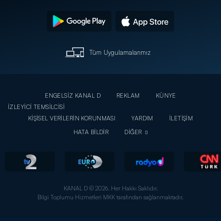
Tüm Uygulamalarımız
ENGELSİZ KANAL D
REKLAM
KÜNYE
İZLEYİCİ TEMSİLCİSİ
KİŞİSEL VERİLERİN KORUNMASI
YARDIM
İLETİŞİM
HATA BİLDİR
DİĞER
KANAL D © 2026. Her Hakkı Saklıdır.
Bilgi Toplumu Hizmetleri MKK tarafından sağlanmaktadır.