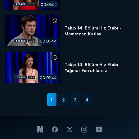
00:01:52
Takip 14. Bölüm Hız Etabı -
Memetcan Kutlay
00:01:44
Takip 14. Bölüm Hız Etabı -
Yağmur Ferruhlarsız
00:01:44
1
2
3
4