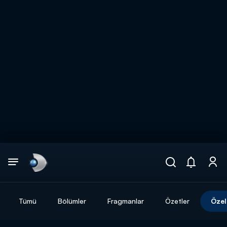
Arama
muhteşem ikili
ARAMA SONUÇLARI
Tümü
Bölümler
Fragmanlar
Özetler
Özel
DİĞER SONUÇLAR